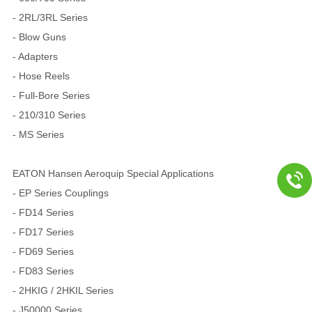
- 2RL/3RL Series
- Blow Guns
- Adapters
- Hose Reels
- Full-Bore Series
- 210/310 Series
- MS Series
EATON Hansen Aeroquip Special Applications
- EP Series Couplings
- FD14 Series
- FD17 Series
- FD69 Series
- FD83 Series
- 2HKIG / 2HKIL Series
- J50000 Series