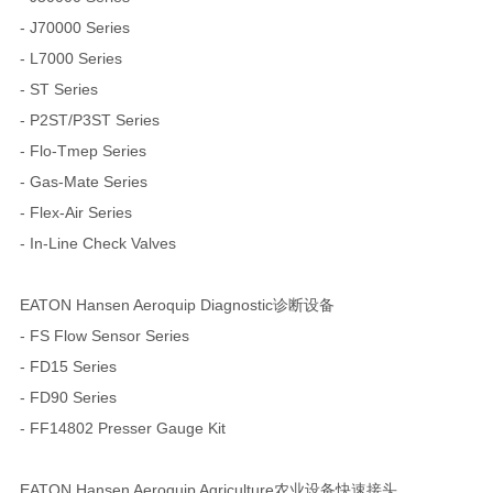
- J70000 Series
- L7000 Series
- ST Series
- P2ST/P3ST Series
- Flo-Tmep Series
- Gas-Mate Series
- Flex-Air Series
- In-Line Check Valves
EATON Hansen Aeroquip Diagnostic诊断设备
- FS Flow Sensor Series
- FD15 Series
- FD90 Series
- FF14802 Presser Gauge Kit
EATON Hansen Aeroquip Agriculture农业设备快速接头