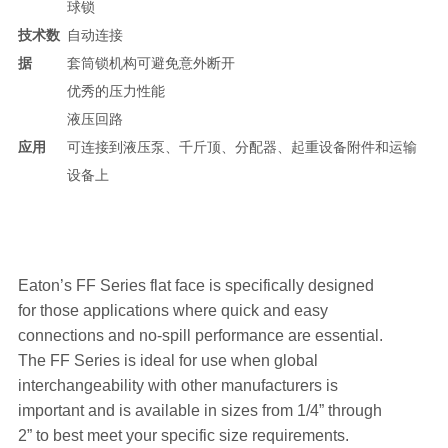
球锁
技术数
自动连接
据
套筒锁机构可避免意外断开
优秀的压力性能
液压回路
应用
可连接到液压泵、千斤顶、分配器、起重设备附件和运输
设备上
Eaton’s FF Series flat face is specifically designed
for those applications where quick and easy
connections and no-spill performance are essential.
The FF Series is ideal for use when global
interchangeability with other manufacturers is
important and is available in sizes from 1/4” through
2” to best meet your specific size requirements.