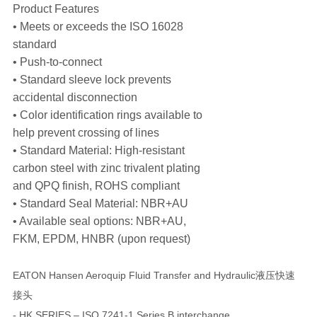
Product Features
• Meets or exceeds the ISO 16028
standard
• Push-to-connect
• Standard sleeve lock prevents
accidental disconnection
• Color identification rings available to
help prevent crossing of lines
• Standard Material: High-resistant
carbon steel with zinc trivalent plating
and QPQ finish, ROHS compliant
• Standard Seal Material: NBR+AU
• Available seal options: NBR+AU,
FKM, EPDM, HNBR (upon request)
EATON Hansen Aeroquip Fluid Transfer and Hydraulic液压快速
接头
- HK SERIES – ISO 7241-1 Series B interchange