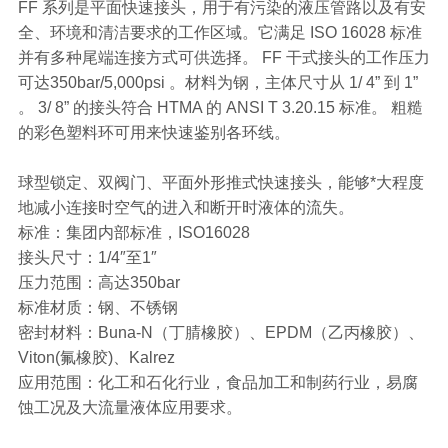
FF 系列是平面快速接头，用于有污染的液压管路以及有安
全、环境和清洁要求的工作区域。它满足 ISO 16028 标准
并有多种尾端连接方式可供选择。 FF 干式接头的工作压力
可达350bar/5,000psi 。材料为钢，主体尺寸从 1/ 4” 到 1”
。 3/ 8” 的接头符合 HTMA 的 ANSI T 3.20.15 标准。 粗糙
的彩色塑料环可用来快速鉴别各环线。
球型锁定、双阀门、平面外形推式快速接头，能够*大程度
地减小连接时空气的进入和断开时液体的流失。
标准：集团内部标准，ISO16028
接头尺寸：1/4″至1″
压力范围：高达350bar
标准材质：钢、不锈钢
密封材料：Buna-N（丁腈橡胶）、EPDM（乙丙橡胶）、
Viton(氟橡胶)、Kalrez
应用范围：化工和石化行业，食品加工和制药行业，易腐
蚀工况及大流量液体应用要求。