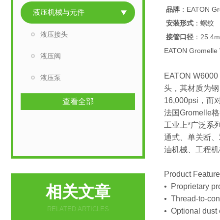
品牌
：EATON Gro
液压机械与元件
安装形式
：螺纹
液压接头
接管口径
：25.4
EATON Gromel
液压阀
EATON W6
液压泵
头，其材质为钢、F
16,000psi，
查看全部
法国Grome
工业上*广泛系列
通式、单关断、双
油机械、工程机
Product Featur
• Proprietary pro
相关文章
• Thread-to-conn
RELATED ARTICLES
• Optional dust