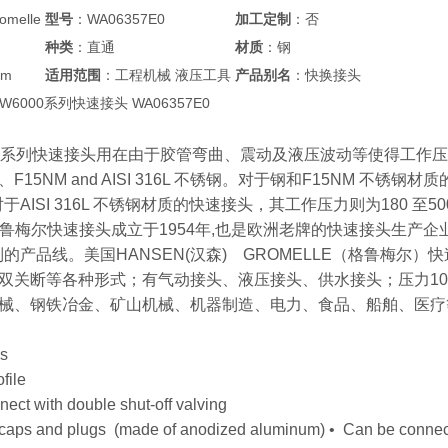
melle
型号
：WA06357E0
加工定制
：否
种类
：直通
材质
：钢
mm
适用范围
：工程机械 液压工具
产品别名
：快换接头
le W6000系列快速接头 WA06357E0
000 系列快速接头用在由于胶管弯曲、震动及液压波动等使得工作
15NM and AISI 316L 不锈钢。对于钢和F15NM 不锈钢材质的
而对于AISI 316L 不锈钢材质的快速接头，其工作压力则为180 至500 
lle格鲁梅尔快速接头成立于1954年,也是欧洲老牌的快速接头生
的产品线。美国HANSEN(汉森) GROMELLE（格鲁梅尔）
关断等各种形式；有气动接头、液压接头、供水接头；压力10bar、100
械、钢铁冶金、矿山机械、机器制造、电力、食品、船舶、医疗
es
file
ect with double shut-off valving
 caps and plugs (made of anodized aluminum) • Can be connec