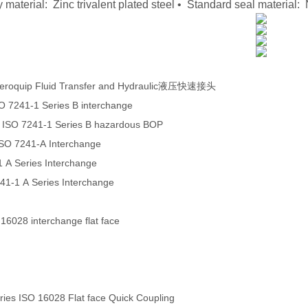
 material: Zinc trivalent plated steel • Standard seal materi
eroquip Fluid Transfer and Hydraulic液压快速接头
O 7241-1 Series B interchange
 ISO 7241-1 Series B hazardous BOP
ISO 7241-A Interchange
1 A Series Interchange
241-1 A Series Interchange
 16028 interchange flat face
es ISO 16028 Flat face Quick Coupling