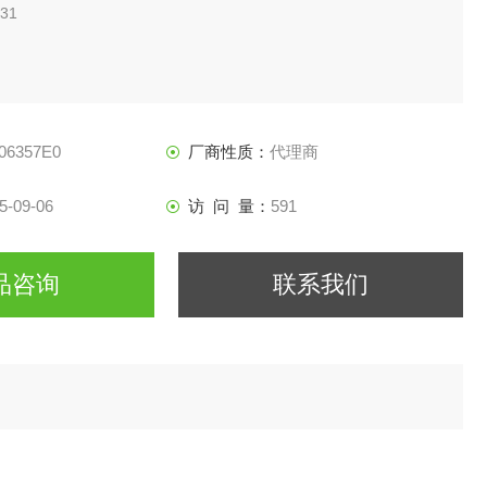
31
06357E0
厂商性质：
代理商
5-09-06
访 问 量：
591
品咨询
联系我们