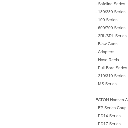
- Safeline Series
- 180/280 Series
- 100 Series
- 600/700 Series
- 2RL/3RL Series
- Blow Guns
- Adapters
- Hose Reels
- Full-Bore Series
- 210/310 Series
- MS Series
EATON Hansen Aer
- EP Series Coupl
- FD14 Series
- FD17 Series