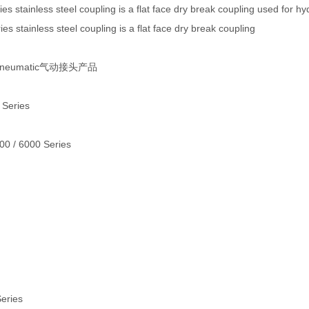
s stainless steel coupling is a flat face dry break coupling used for hyd
s stainless steel coupling is a flat face dry break coupling
 Pneumatic气动接头产品
 Series
000 / 6000 Series
Series