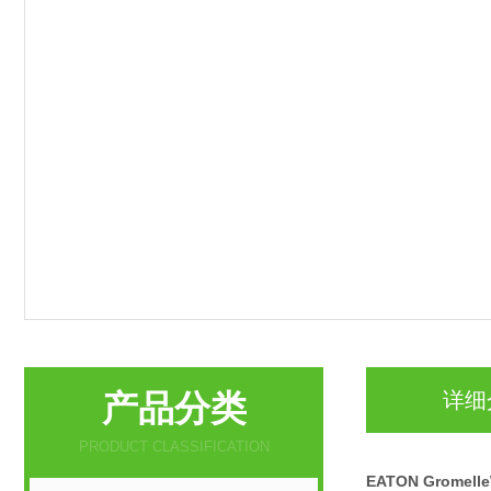
产品分类
详细
PRODUCT CLASSIFICATION
EATON Gromel