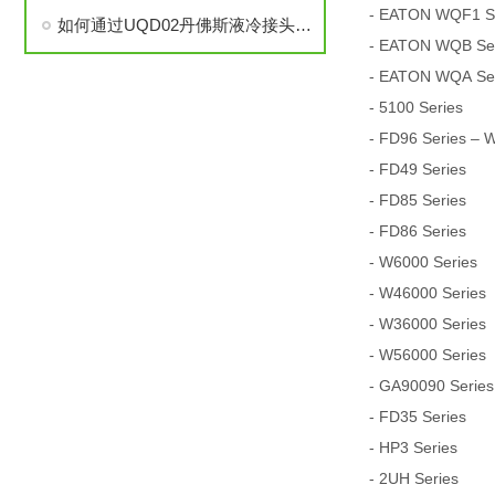
- EATON WQF1 Ser
如何通过UQD02丹佛斯液冷接头提升冷却系统的耐用性？
- EATON WQB Seri
- EATON WQA Seri
- 5100 Series
- FD96 Series – 
- FD49 Series
- FD85 Series
- FD86 Series
- W6000 Series
- W46000 Series
- W36000 Series
- W56000 Series
- GA90090 Series
- FD35 Series
- HP3 Series
- 2UH Series