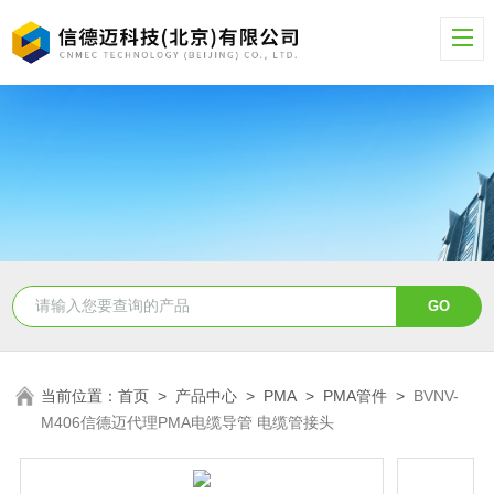
当前位置：
首页
>
产品中心
>
PMA
>
PMA管件
>
BVNV-
M406信德迈代理PMA电缆导管 电缆管接头