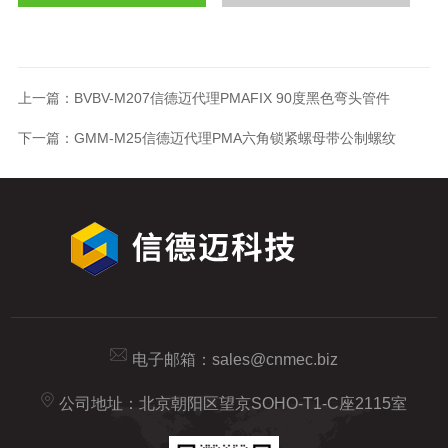
上一篇：
BVBV-M207信德迈代理PMAFIX 90度黑色弯头管件
下一篇：
GMM-M25信德迈代理PMA六角锁紧螺母带公制螺纹
电子邮箱：
sales@cnmec.biz
公司地址：北京朝阳区望京SOHO-T1-C座2115室