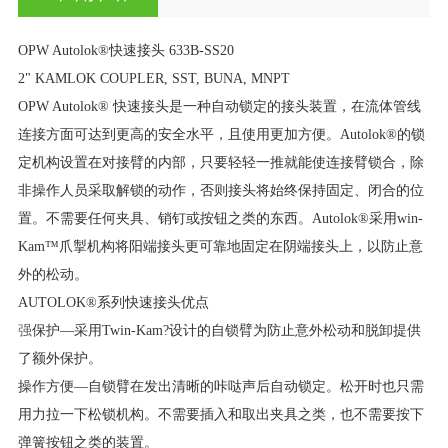
OPW Autolok®快速接头 633B-SS20
2" KAMLOK COUPLER, SST, BUNA, MNPT
OPW Autolok® 快速接头是一种自动锁定的接头装置，在流体管线
连接方面可达到更高的安全水平，且使用更加方便。Autolok®的锁
定机构设置在对接臂的内部，只要轻轻一推就能使连接臂锁合，除
非操作人员采取解锁的动作，否则接头将始终保持固定、闭合的位
置。不需要任何夹具、销钉或按钮之类的东西。Autolok®采用win-
Kam™爪掣机构将阳端接头更可靠地固定在阴端接头上，以防止意
外的松动。
AUTOLOK®系列快速接头优点
强
保护—采用Twin-Kam?设计的自锁臂为防止意外松动和脱卸提供
了额外保护。
操作方便—自锁臂在发出清晰的咔哒声后自动锁定。松开时也只需
用力拉一下松锁机构。不需要插入和取出夹具之类，也不需要按下
弹簧按钮之类的装置。