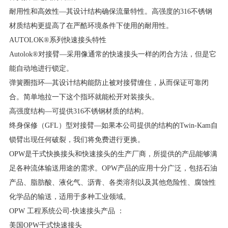
耐用性和高效性—其设计结构确保流量特性。高强度的316不锈钢
材质结构更提高了在严酷环境条件下使用的耐用性。
AUTOLOK®系列快速接头特性
Autolok®对接臂—采用像通常的快速接头一样的闭合方法，但是它
能自动地进行锁定。
弹簧圈指环—其设计结构能防止被对接臂缠住，从而保证可靠闭
合。简单地拉一下这个指环就能松开对装接头。
高强度结构—可提供316不锈钢材质的结构。
终身保修（GFL）型对接臂—如果本公司提供的结构的Twin-Kam自
锁臂出现任何破裂，我们将免费进行更换。
OPW是干式快换接头和快速接头的生产厂商，所提供的产品能够满
足各种流体输送用途的需求。OPW产品的应用十分广泛，包括石油
产品、脂肪酸、液化气、沥青、各类溶剂以及其他危险性、腐蚀性
化学品的输送，适用于多种工业领域。
OPW 工程系统公司-快速接头产品 ：
美国OPW干式快速接头