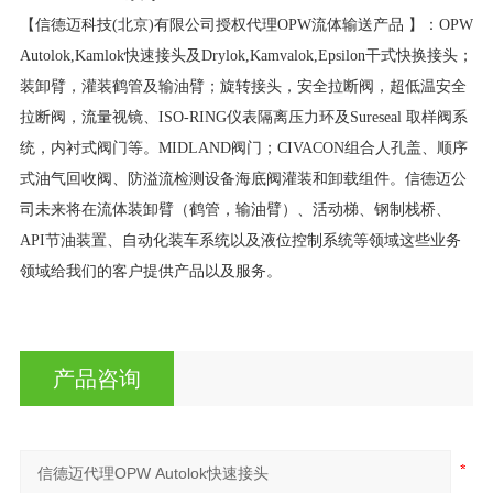
【信德迈科技(北京)有限公司授权代理OPW流体输送产品 】：OPW
Autolok,Kamlok快速接头及Drylok,Kamvalok,Epsilon干式快换接头；
装卸臂，灌装鹤管及输油臂；旋转接头，安全拉断阀，超低温安全
拉断阀，流量视镜、ISO-RING仪表隔离压力环及Sureseal 取样阀系
统，内衬式阀门等。MIDLAND阀门；CIVACON组合人孔盖、顺序
式油气回收阀、防溢流检测设备海底阀灌装和卸载组件。信德迈公
司未来将在流体装卸臂（鹤管，输油臂）、活动梯、钢制栈桥、
API节油装置、自动化装车系统以及液位控制系统等领域这些业务
领域给我们的客户提供产品以及服务。
产品咨询