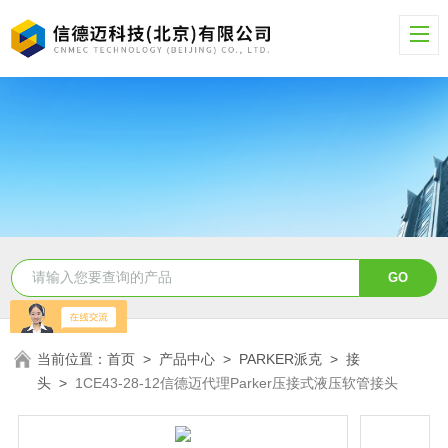
当前位置：
首页
>
产品中心
>
PARKER派克
>
接
头
>
1CE43-28-12信德迈代理Parker压接式液压软管接头