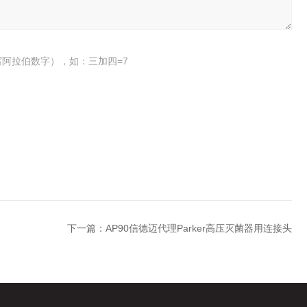
阿拉伯数字），如：三加四=7
下一篇：
AP90信德迈代理Parker高压灭菌器用连接头