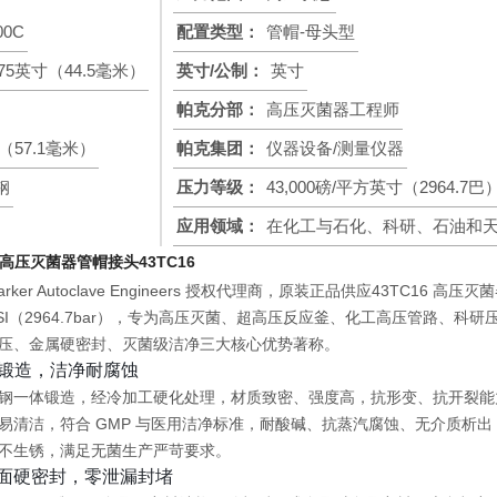
00C
配置类型：
管帽-母头型
.75英寸（44.5毫米）
英寸/公制：
英寸
帕克分部：
高压灭菌器工程师
寸（57.1毫米）
帕克集团：
仪器设备/测量仪器
钢
压力等级：
43,000磅/平方英寸（2964.7巴
应用领域：
在化工与石化、科研、石油和
er高压灭菌器管帽接头
43TC16
ker Autoclave Engineers 授权代理商，原装正品供应
43TC16 高压
I（2964.7bar）
，专为高压灭菌、超高压反应釜、化工高压管路、科研
压、金属硬密封、灭菌级洁净
三大核心优势著称。
钢锻造，洁净耐腐蚀
锈钢
一体锻造，经冷加工硬化处理，材质致密、强度高，抗形变、抗开裂能力强
易清洁，
符合 GMP 与医用洁净标准
，耐酸碱、抗蒸汽腐蚀、无介质析出
不生锈，满足无菌生产严苛要求。
 锥面硬密封，零泄漏封堵