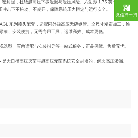
密封强，杜绝超高压下微泄漏与泄压风险。六边形 1.75 英寸
压冲击下不松动、不崩开，保障系统压力恒定与运行安全。
微信扫一扫
高压阀、AGL 系列接头配套，适配同外径高压无缝钢管。全尺寸精密加工，锥
紧凑、安装便捷，无需专用工具，运维高效、成本更低。
况选型、灭菌适配与安装指导等一站式服务，正品保障、售后无忧。
C16 是大口径高压灭菌与超高压无菌系统安全封堵的，解决高压渗漏、