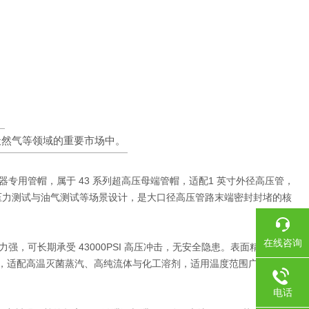
）
天然气等领域的重要市场中。
灭菌器专用管帽
，属于 43 系列超高压母端管帽，适配
1 英寸外径高压管
，
压力测试与油气测试等场景设计，是大口径高压管路末端密封封堵的核
在线咨询
，可长期承受 43000PSI 高压冲击，无安全隐患。表面精密钝
，适配高温灭菌蒸汽、高纯流体与化工溶剂，适用温度范围广，长期
电话