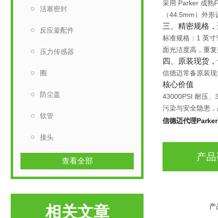
采用 Parker 成熟
活塞密封
（44.5mm）
三、精密规格，
反应釜配件
标准规格：
1 英寸
面光洁度高，
重复
压力传感器
四、原装现货，
圈
信德迈常备
原装现
核心价值
防尘盖
43000PSI 
污染与安全隐患，
软管
信德迈代理Park
接头
产品
查看全部
产
相关文章