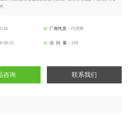
件
TC16
厂商性质：
代理商
6-05-21
访 问 量：
159
品咨询
联系我们