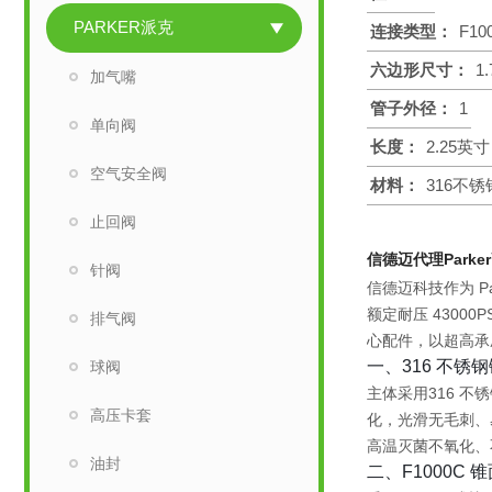
PARKER派克
连接类型：
F10
六边形尺寸：
1
加气嘴
管子外径：
1
单向阀
长度：
2.25英
空气安全阀
材料：
316不锈
止回阀
信德迈代理Park
针阀
信德迈科技作为 Par
额定耐压 43000PS
排气阀
心配件，以
超高承
一、316 不锈
球阀
主体采用
316 不
高压卡套
化，光滑无毛刺、
高温灭菌不氧化、
油封
二、F1000C