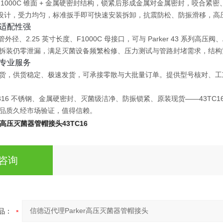
F1000C 锥面 + 金属硬密封
结构，锁紧后形成金属对金属密封，咬合紧密、
外形设计，受力均匀，标准扳手即可快速安装拆卸，
抗震防松、防振滑移
，高
适配性强
管外径、2.25 英寸长度、F1000C 母接口
，可与 Parker 43 系列
拆装仍零泄漏
，满足灭菌设备频繁检修、压力测试与管路封堵需求，结构
专业服务
货
，供货稳定、极速发货，可承接零散与大批量订单。提供型号核对、工
耐压、316 不锈钢、金属硬密封、灭菌级洁净、防振锁紧、原装现货
——43T
品质久经市场验证，值得信赖。
er高压灭菌器管帽接头
43TC16
咨询
品：