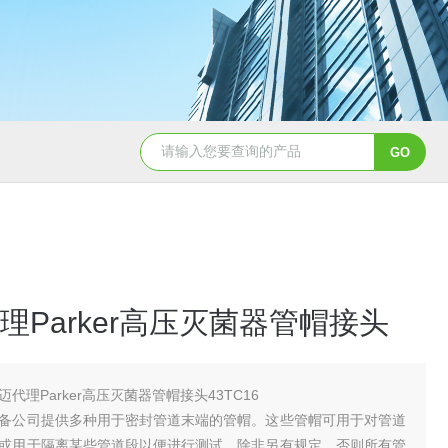
5347信德迈代理Parker 45度绝缘防水接头
5353
理Parker高压灭菌器管帽接头
迈代理Parker高压灭菌器管帽接头43TC16
备公司提供多种用于密封管道末端的管帽。这些管帽可用于对管道
或用于隔离某些管道段以便进行测试。除非另有规定，否则所有管