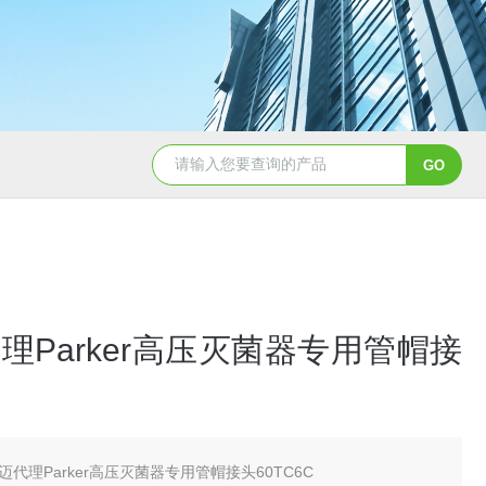
5347信德迈代理Parker 45度绝缘防水接头
5353
理Parker高压灭菌器专用管帽接
迈代理Parker高压灭菌器专用管帽接头60TC6C