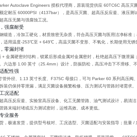
er Autoclave Engineers 授权代理商，
原装现货供应 60TC6C 高压
额定耐压 60000PSI（4137bar）
，是高压灭菌、超高压反应釜、液压测
超高压无菌与强腐蚀工况。
，强腐耐受
锈钢
锻造，冷加工硬化，材质致密无杂质，
符合高压灭菌与医用洁净标准
；
，
适用温度‑253℃至 + 649℃
，高温灭菌不变形、不氧化，长期使用
无锈
，零漏封堵
面 + 金属硬密封
结构，锁紧后形成
金属对金属密封
，杜绝超高压下微泄漏
六边形 1.00 英寸（25.4mm）设计，防振防松，高压冲击下不滑移、
适配性强
英寸管外径、1.13 英寸长度、F375C 母接口
，可与 Parker 60 系列高压阀
拆装仍保持零泄漏
，满足灭菌设备频繁检修、压力测试与管路封堵需求。
工况适配
超高压反应釜、实验室高压设备、化工无菌管路、油气测试
设计，
易清洁
管路末端封堵或压力测试密封，
运维高效、成本更低
。
专业服务
货
，极速发货，提供型号核对、工况选型、灭菌适配与安装指导；批量 /