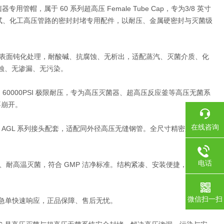
灭菌器专用管帽
，属于 60 系列超高压 Female Tube Cap，专为
3/8 英寸
试、化工高压管路的
密封封堵专用配件
，以耐压、金属硬密封与灭菌级
表面钝化处理，耐酸碱、抗腐蚀、无析出，适配蒸汽、灭菌介质、化
蚀、无渗漏、无污染
。
；
60000PSI 极限耐压
，专为高压灭菌器、超高压反应釜等
高压无菌系
不崩开。
在线咨询
、AGL 系列接头
配套
，适配同外径高压无缝钢管。全尺寸精密加工，锥
电话
、耐高温灭菌
，符合 GMP 洁净标准。结构紧凑、安装便捷，无需专
微信扫一扫
 急单快速响应，
正品保障、售后无忧
。