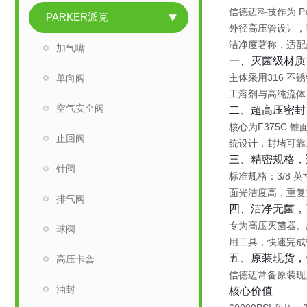
信德迈科技作为 Park
PARKER派克
外径高压管
设计，
洁净度著称，适配
加气嘴
一、灭菌级材质
主体采用
316 不
单向阀
工溶剂与高纯流体
空气安全阀
二、超高压密封
核心为
F375C 锥
止回阀
统
设计，封堵可靠。
三、精密规格，
针阀
标准规格：
3/8 
面光洁度高，
重复
排气阀
四、洁净无菌，
专为
高压灭菌器、
球阀
用工具，快速完成
五、原装现货，
高压卡套
信德迈
常备原装现
油封
核心价值