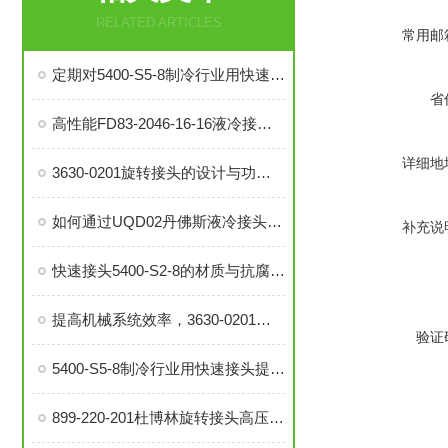
RELATED ARTICLES
常用邮
定期对5400-S5-8制冷行业用快速接头进行泄漏检测的必要性与操作方法
省
高性能FD83-2046-16-16液冷接头：理想的热管理配件
详细地
3630-0201旋转接头的设计与功能解析
如何通过UQD02丹佛斯液冷接头提升冷却系统的耐用性？
补充说
快速接头5400-S2-8的材质与抗腐蚀性探讨
提高机械系统效率，3630-0201旋转接头的优势分析
验证
5400-S5-8制冷行业用快速接头提升系统稳定性与操作便捷性
899-220-201杜博林旋转接头高压液压接头的安装、调试与维护技巧