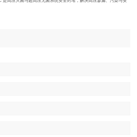
6C 是高压灭菌与超高压无菌系统
安全封堵
，解决高压渗漏、污染与安