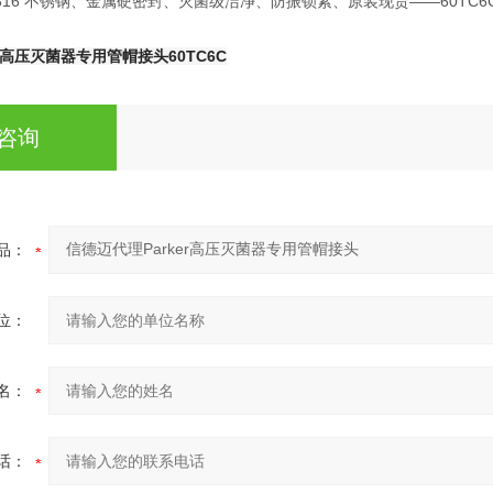
耐压、316 不锈钢、金属硬密封、灭菌级洁净、防振锁紧、原装现货
——60TC
er高压灭菌器专用管帽接头
60TC6C
咨询
品：
位：
名：
话：