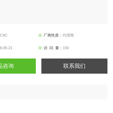
TC6C
厂商性质：
代理商
6-05-21
访 问 量：
150
品咨询
联系我们