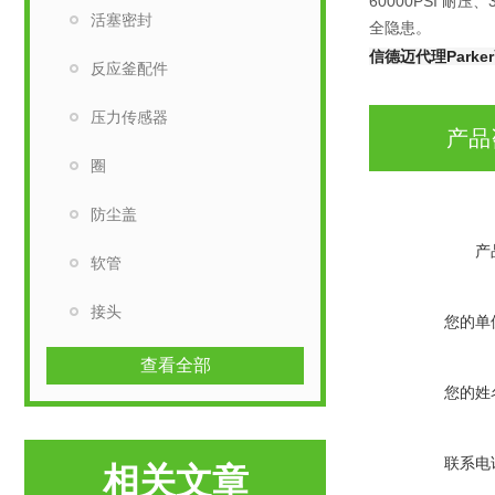
60000PSI 
活塞密封
全隐患。
信德迈代理Park
反应釜配件
压力传感器
产品
圈
防尘盖
产
软管
接头
您的单
查看全部
您的姓
联系电
相关文章