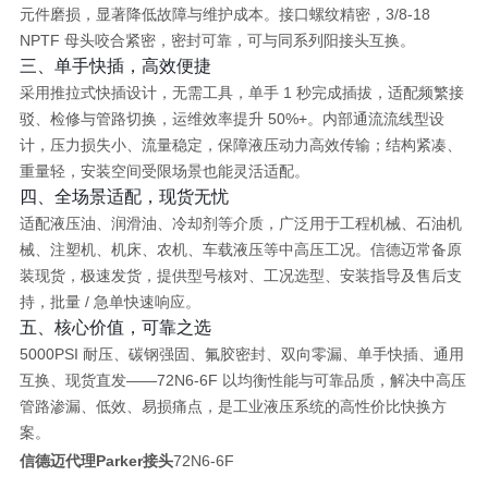
元件磨损
，显著降低故障与维护成本。接口螺纹精密，
3/8‑18
NPTF 母头
咬合紧密，密封可靠，可与同系列阳接头
互换
。
三、单手快插，高效便捷
采用
推拉式快插设计
，无需工具，单手 1 秒完成插拔，适配频繁接
驳、检修与管路切换，
运维效率提升 50%+
。内部通流流线型设
计，
压力损失小、流量稳定
，保障液压动力高效传输；结构紧凑、
重量轻，安装空间受限场景也能灵活适配。
四、全场景适配，现货无忧
适配液压油、润滑油、冷却剂等介质，广泛用于
工程机械、石油机
械、注塑机、机床、农机、车载液压
等中高压工况。信德迈
常备原
装现货
，极速发货，提供型号核对、工况选型、安装指导及售后支
持，批量 / 急单快速响应。
五、核心价值，可靠之选
5000PSI 耐压、碳钢强固、氟胶密封、双向零漏、单手快插、通用
互换、现货直发
——72N6‑6F 以均衡性能与可靠品质，
解决中高压
管路渗漏、低效、易损痛点
，是工业液压系统的高性价比快换方
案。
信德迈代理Parker接头
72N6-6F