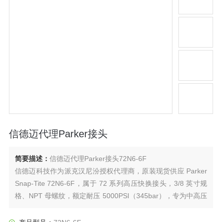
信德迈代理Parker接头
简要描述：
信德迈代理Parker接头72N6-6F
信德迈科技作为派克汉尼汾授权代理商，原装现货供应 Parker
Snap‑Tite 72N6‑6F，属于 72 系列高压快换接头，3/8 英寸规
格、NPT 母螺纹，额定耐压 5000PSI（345bar），专为中高压
液压系统设计，兼顾强密封、快插拔与高耐久，广泛适配工业
液压、工程机械、注塑模具、石油化工与测试设备等严苛工