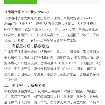
信德迈代理Parker接头72N6-6F
信德迈科技作为派克汉尼汾授权代理商，
原装现货供应 Parker
Snap‑Tite 72N6‑6F
，属于 72 系列高压快换接头，3/8 英寸规格、
NPT 母螺纹，
额定耐压 5000PSI（345bar）
，专为中高压液压系
统设计，兼顾强密封、快插拔与高耐久，广泛适配工业液压、工程
机械、注塑模具、石油化工与测试设备等严苛工况。
一、高强度材质，防腐耐造
主体采用
优质碳钢锻造
，结构致密、抗冲击、耐震动，远超普通接
头机械强度；表面经
镀锌钝化处理
，防锈防蚀，可抵御液压油、潮
湿环境与户外粉尘侵蚀，
适用温度‑40℃至 + 121℃
，长期使用不易
锈蚀、变形或开裂。密封件标配
氟橡胶（FKM）
，耐油、耐高温、
抗老化，长期高压下
零渗漏、不脆裂
，适配矿物油、合成油及多种
工业介质。
二、高压密止，断开零漏
核心为
钢珠强力锁止 + 双向截止阀
结构，对接自动锁死、防脱防
松，高压下不崩开；断开瞬间
两端自封、零泄漏、零放空
，杜绝油
液浪费与环境污染，防止空气、杂质进入系统，
避免气蚀、卡顿与