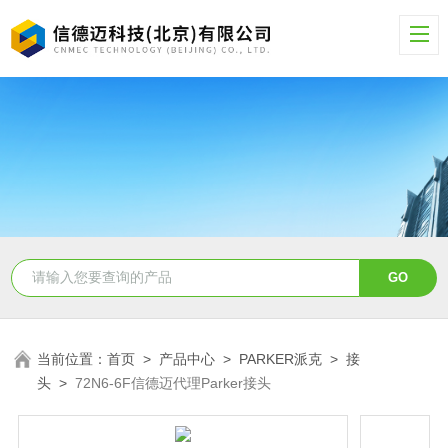
当前位置：
首页
>
产品中心
>
PARKER派克
>
接
头
>
72N6-6F信德迈代理Parker接头