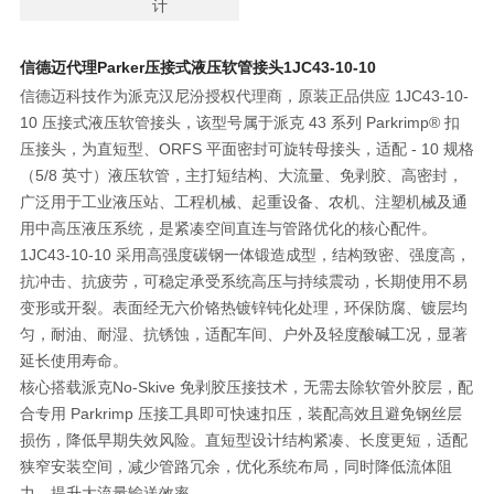
计
信德迈代理Parker压接式液压软管接头
1JC43-10-10
信德迈科技作为派克汉尼汾授权代理商，原装正品供应 1JC43-10-
10 压接式液压软管接头，该型号属于派克 43 系列 Parkrimp® 扣
压接头，为
直短型、ORFS 平面密封可旋转母接头
，适配 - 10 规格
（5/8 英寸）液压软管，主打
短结构、大流量、免剥胶、高密封
，
广泛用于工业液压站、工程机械、起重设备、农机、注塑机械及通
用中高压液压系统，是紧凑空间直连与管路优化的核心配件。
1JC43-10-10 采用
高强度碳钢一体锻造成型
，结构致密、强度高，
抗冲击、抗疲劳，可稳定承受系统高压与持续震动，长期使用不易
变形或开裂。表面经
无六价铬热镀锌钝化处理
，环保防腐、镀层均
匀，耐油、耐湿、抗锈蚀，适配车间、户外及轻度酸碱工况，显著
延长使用寿命。
核心搭载派克
No‑Skive 免剥胶压接技术
，无需去除软管外胶层，配
合专用 Parkrimp 压接工具即可快速扣压，装配高效且避免钢丝层
损伤，降低早期失效风险。
直短型设计
结构紧凑、长度更短，适配
狭窄安装空间，减少管路冗余，优化系统布局，同时降低流体阻
力，提升大流量输送效率。