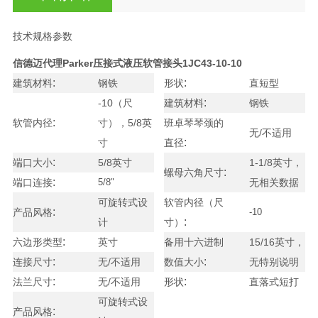
技术规格参数
信德迈代理Parker压接式液压软管接头
1JC43-10-10
:
:
建筑材料
钢铁
形状
直短型
:
-10（尺
建筑材料
钢铁
:
软管内径
寸），5/8英
班卓琴琴颈的
无/不适用
:
寸
直径
:
端口大小
5/8英寸
1-1/8英寸，
:
螺母六角尺寸
:
端口连接
5/8"
无相关数据
可旋转式设
软管内径（尺
:
产品风格
-10
:
计
寸）
:
六边形类型
英寸
备用十六进制
15/16英寸，
:
:
连接尺寸
无/不适用
数值大小
无特别说明
:
:
法兰尺寸
无/不适用
形状
直落式短打
可旋转式设
:
产品风格