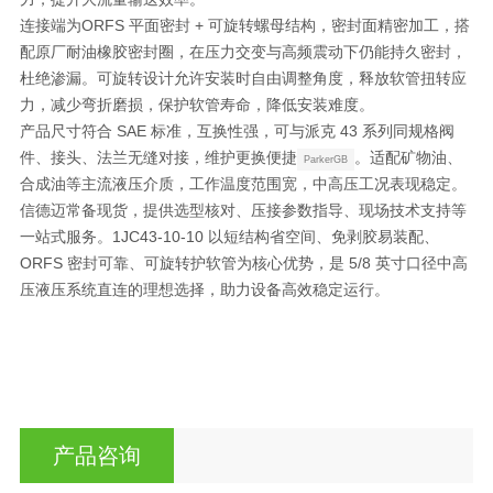
连接端为
ORFS 平面密封 + 可旋转螺母结构
，密封面精密加工，搭
配原厂耐油橡胶密封圈，在压力交变与高频震动下仍能持久密封，
杜绝渗漏。可旋转设计允许安装时自由调整角度，
释放软管扭转应
力
，减少弯折磨损，保护软管寿命，降低安装难度。
产品尺寸符合 SAE 标准，
互换性强
，可与派克 43 系列同规格阀
件、接头、法兰无缝对接，维护更换便捷
。适配矿物油、
ParkerGB
合成油等主流液压介质，工作温度范围宽，中高压工况表现稳定。
信德迈常备现货，提供选型核对、压接参数指导、现场技术支持等
一站式服务。1JC43-10-10 以
短结构省空间、免剥胶易装配、
ORFS 密封可靠、可旋转护软管
为核心优势，是 5/8 英寸口径中高
压液压系统直连的理想选择，助力设备高效稳定运行。
产品咨询