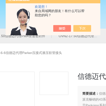
欢迎您！
来自局域网的朋友！有什么可以帮
助您的吗？
16.50信德迈代理PMA管道密封件
OVN2-17.50信德迈代理PMA导管夹
43-6-6信德迈代理Parker压接式液压软管接头
信德迈代
简要描述：
信德
派克畅销的43
于Parkrimp