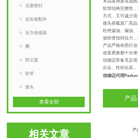
本品采用派克成熟
活塞密封
软管结构完整性，
方式，又可减少流
反应釜配件
接头搭载原厂高品
杜绝渗油、漏油、
压力传感器
放软管扭转拉力，
产品严格依照行业
圈
改装更换都十分便
防尘盖
信德迈常备充足现
出众、性价比高，
软管
信德迈代理Park
接头
产品
查看全部
产
相关文章