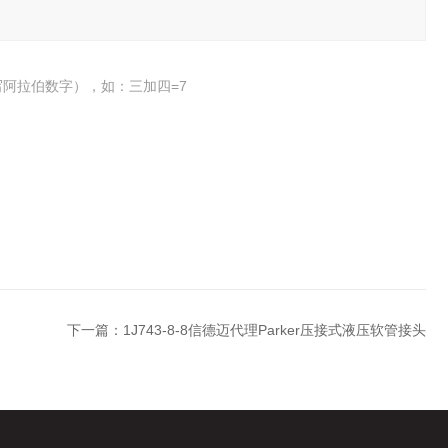
阿拉伯数字），如：三加四=7
下一篇：
1J743-8-8信德迈代理Parker压接式液压软管接头