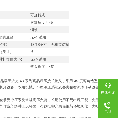
可旋转式
肘部角度为45°
钢铁
:
颈的直径
无/不适用
:
尺寸
13/16英寸，无相关信息
:
（尺寸）
-6
:
进制数值大小
无/不适用
弯头角度：45°
品属于派克 43 系列高品质压接式接头，采用 45 度弯角造型设计，
械、机床设备、农用机械、小型液压系统及各类精密流体传动设备中，是
在线咨询
稳承受液压系统常规高压负荷，长期使用不易出现开裂、变形等问
外作业等多种工况环境，有效抵御介质侵蚀与环境风化，大幅延长产
电话