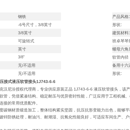
:
钢铁
产品风格
:
-6号尺寸，3/8英寸
形状
:
3/8英寸
建筑材料
可旋转式
班卓琴琴
英寸
螺母六角
3/8"
软管内径
无/不适用
备用十六
:
无/不适用
形状
er压接式液压软管接头
1J743-6-6
汉尼汾授权代理商，专业供应原装正品 1J743-6-6 液压软管接头，该产
格液压软管，凭借紧凑结构、稳定耐压与优异密封性能，广泛应用于工程机
连接的常用优质配件。
度碳钢材质锻造加工，整体结构紧实坚固，抗压抗形变能力出色，能够平
镀锌防锈处理，耐油污、耐潮湿、抗氧化性能良好，可适应车间生产、户