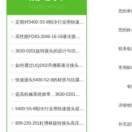
RELATED ARTICLES
您的单
定期对5400-S5-8制冷行业用快速接头进行泄漏检测的必要性与操作方法
您的姓
高性能FD83-2046-16-16液冷接头：理想的热管理配件
联系电
3630-0201旋转接头的设计与功能解析
如何通过UQD02丹佛斯液冷接头提升冷却系统的耐用性？
常用邮
快速接头5400-S2-8的材质与抗腐蚀性探讨
省
提高机械系统效率，3630-0201旋转接头的优势分析
详细地
5400-S5-8制冷行业用快速接头提升系统稳定性与操作便捷性
899-220-201杜博林旋转接头高压液压接头的安装、调试与维护技巧
补充说