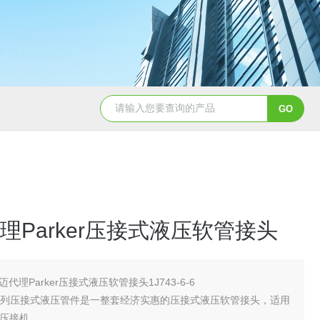
5347信德迈代理Parker 45度绝缘防水接头
5353
理Parker压接式液压软管接头
迈代理Parker压接式液压软管接头1J743-6-6
系列压接式液压管件是一整套经济实惠的压接式液压软管接头，适用
系列压接机。