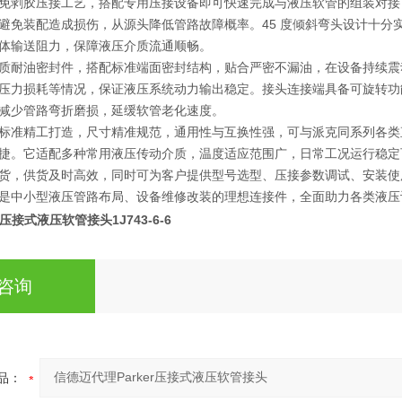
免剥胶压接工艺，搭配专用压接设备即可快速完成与液压软管的组装对接
避免装配造成损伤，从源头降低管路故障概率。45 度倾斜弯头设计十分
体输送阻力，保障液压介质流通顺畅。
质耐油密封件，搭配标准端面密封结构，贴合严密不漏油，在设备持续震
压力损耗等情况，保证液压系统动力输出稳定。接头连接端具备可旋转功
减少管路弯折磨损，延缓软管老化速度。
标准精工打造，尺寸精准规范，通用性与互换性强，可与派克同系列各类
捷。它适配多种常用液压传动介质，温度适应范围广，日常工况运行稳定
货，供货及时高效，同时可为客户提供型号选型、压接参数调试、安装使用技巧
是中小型液压管路布局、设备维修改装的理想连接件，全面助力各类液压
er压接式液压软管接头
1J743-6-6
咨询
品：