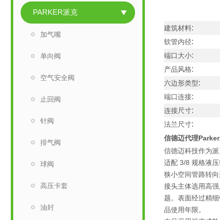
PARKER派克
:
建筑材料
加气嘴
:
软管内径
:
端口大小
单向阀
:
产品风格
空气安全阀
:
六边形类型
:
端口连接
止回阀
:
连接尺寸
针阀
:
法兰尺寸
信德迈代理Park
排气阀
信德迈科技作为派克
适配 3/8 规
球阀
狭小空间管路转向
高压卡套
接头主体选用高强
题。表面经过精细
油封
品使用年限。