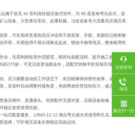
本品属于派克 43 系列高性能压接式管件，为 90 度直角弯头款式，适
矿山设备、大型液压泵站、起重机械、冶金设备等大流量高压液压系
优异，可长期承受系统高压冲击而不易变形、开裂。表面经过精密镀
业环境，长期使用不易出现氧化起皮、锈蚀卡顿等情况，整体耐用性
作业，无需剥除软管外层胶层，既简化装配流程、提升施工效率，又
结构设计巧妙，可灵活改变油路走向，适配空间狭窄的安装区域，让管
在线咨询
动、压力频繁波动的工作状态下，依旧能够保持密封效果，从根源杜
能，安装时自由调整对接角度，有效释放软管扭转应力，减少弯折磨
电话
类液压阀件、直通接头、管路配件无缝对接，后期设备检修、管路改
可稳定发挥使用性能。
微信扫一扫
配套服务。1J943-12-12 液压弯头接头凭借用料扎实、高压耐
质选择，守护液压设备长期稳定高效运转。