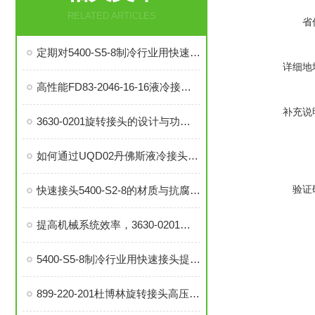
RELATED ARTICLES
省
定期对5400-S5-8制冷行业用快速接头进行泄漏检测的必要性与操作方法
详细地
高性能FD83-2046-16-16液冷接头：理想的热管理配件
补充说
3630-0201旋转接头的设计与功能解析
如何通过UQD02丹佛斯液冷接头提升冷却系统的耐用性？
验证
快速接头5400-S2-8的材质与抗腐蚀性探讨
提高机械系统效率，3630-0201旋转接头的优势分析
5400-S5-8制冷行业用快速接头提升系统稳定性与操作便捷性
899-220-201杜博林旋转接头高压液压接头的安装、调试与维护技巧