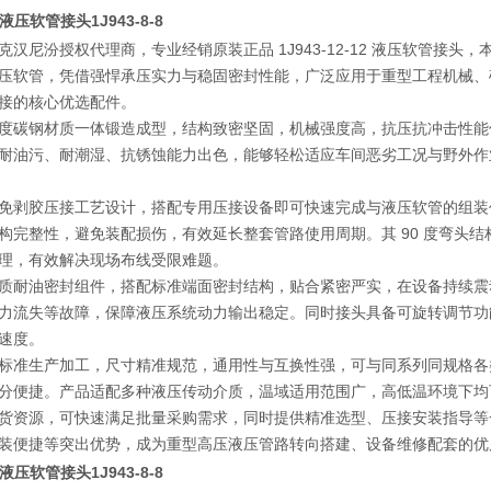
er液压软管接头
1J943-8-8
汉尼汾授权代理商，专业经销原装正品 1J943-12-12 液压软管接头，
压软管，凭借强悍承压实力与稳固密封性能，广泛应用于重型工程机械、
接的核心优选配件。
度碳钢材质一体锻造成型，结构致密坚固，机械强度高，抗压抗冲击性能
耐油污、耐潮湿、抗锈蚀能力出色，能够轻松适应车间恶劣工况与野外作
免剥胶压接工艺设计，搭配专用压接设备即可快速完成与液压软管的组装
构完整性，避免装配损伤，有效延长整套管路使用周期。其 90 度弯头
理，有效解决现场布线受限难题。
质耐油密封组件，搭配标准端面密封结构，贴合紧密严实，在设备持续震
力流失等故障，保障液压系统动力输出稳定。同时接头具备可旋转调节功
速度。
标准生产加工，尺寸精准规范，通用性与互换性强，可与同系列同规格各
分便捷。产品适配多种液压传动介质，温域适用范围广，高低温环境下均
货资源，可快速满足批量采购需求，同时提供精准选型、压接安装指导等一站式
装便捷等突出优势，成为重型高压液压管路转向搭建、设备维修配套的优
er液压软管接头
1J943-8-8