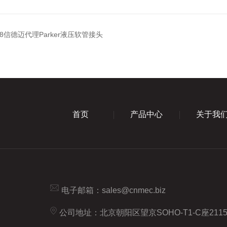
-8-8信德迈代理Parker液压软管接头
首页
产品中心
关于我
电子邮箱：
sales@cnmec.biz
公司地址：北京朝阳区望京SOHO-T1-C座211