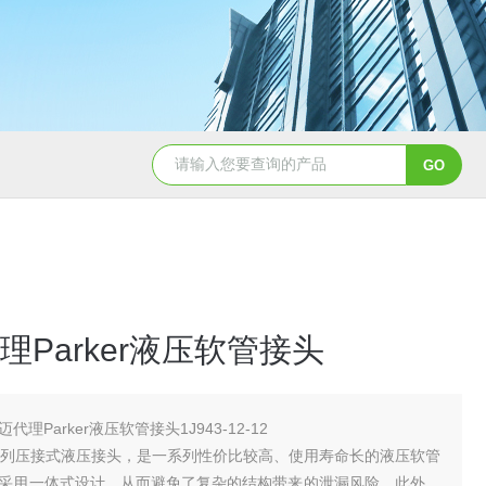
5347信德迈代理Parker 45度绝缘防水接头
5353
理Parker液压软管接头
代理Parker液压软管接头1J943-12-12
系列压接式液压接头，是一系列性价比较高、使用寿命长的液压软管
采用一体式设计，从而避免了复杂的结构带来的泄漏风险。此外，