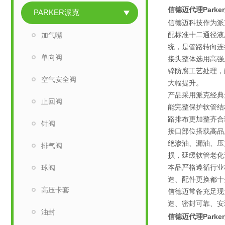
信德迈代理Park
PARKER派克
信德迈科技作为派克
配标准十二通径液
加气嘴
统，是管路转向连
单向阀
接头整体选用高强
锌防腐工艺处理，
空气安全阀
大幅提升。
产品采用派克经典
止回阀
能完整保护软管结
路排布更加整齐合
针阀
接口部位搭载高品
绝渗油、漏油、压
排气阀
损，延缓软管老化
本品严格遵循行业
球阀
造、配件更换都十
高压卡套
信德迈常备充足现
造、密封可靠、安
油封
信德迈代理Park