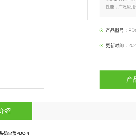
性能，广泛应用
移动式流体管
件。
信德迈代理快速接
产品型号：
PD
更新时间：
202
产
介绍
头防尘盖
PDC-4