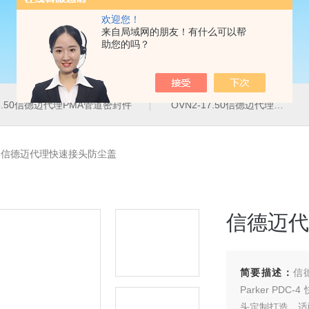
欢迎您！
来自局域网的朋友！有什么可以帮
助您的吗？
16.50信德迈代理PMA管道密封件
OVN2-17.50信德迈代理PMA导管夹
-4信德迈代理快速接头防尘盖
信德迈代
简要描述：
信
Parker P
头定制打造，适