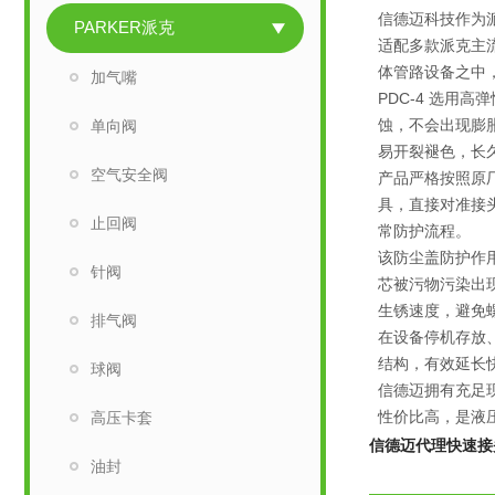
信德迈科技作为派
PARKER派克
适配多款派克主
体管路设备之中
加气嘴
PDC-4 选
蚀，不会出现膨
单向阀
易开裂褪色，长
空气安全阀
产品严格按照原
具，直接对准接
止回阀
常防护流程。
该防尘盖防护作
针阀
芯被污物污染出
生锈速度，避免
排气阀
在设备停机存放
结构，有效延长
球阀
信德迈拥有充足现
性价比高，是液
高压卡套
信德迈代理快速接
油封