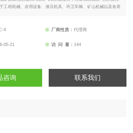
于工程机械、农用设备、液压机具、环卫车辆、矿山机械以及各类
路设备之中，是设备日常养护、闲置收纳、长途运输的基础防护配
头防尘盖PDC-4
C-4
厂商性质：
代理商
6-05-21
访 问 量：
144
品咨询
联系我们