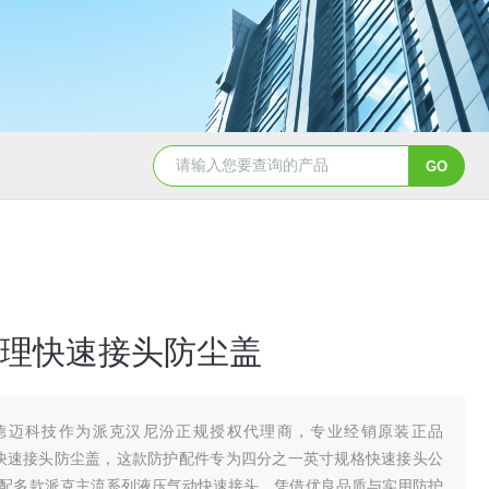
5347信德迈代理Parker 45度绝缘防水接头
5353
理快速接头防尘盖
德迈科技作为派克汉尼汾正规授权代理商，专业经销原装正品
DC-4 快速接头防尘盖，这款防护配件专为四分之一英寸规格快速接头公
配多款派克主流系列液压气动快速接头，凭借优良品质与实用防护