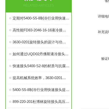
省
RELATED ARTICLES
详细地
定期对5400-S5-8制冷行业用快速接头进行泄漏检测的必要性与操作方法
高性能FD83-2046-16-16液冷接头：理想的热管理配件
补充说
3630-0201旋转接头的设计与功能解析
如何通过UQD02丹佛斯液冷接头提升冷却系统的耐用性？
验证
快速接头5400-S2-8的材质与抗腐蚀性探讨
提高机械系统效率，3630-0201旋转接头的优势分析
5400-S5-8制冷行业用快速接头提升系统稳定性与操作便捷性
899-220-201杜博林旋转接头高压液压接头的安装、调试与维护技巧