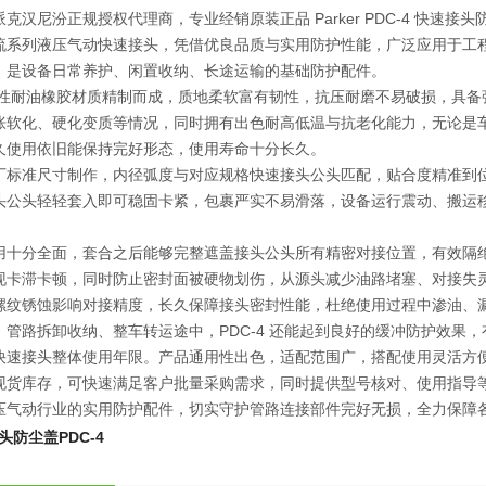
克汉尼汾正规授权代理商，专业经销原装正品 Parker PDC-4 快
流系列液压气动快速接头，凭借优良品质与实用防护性能，广泛应用于工
，是设备日常养护、闲置收纳、长途运输的基础防护配件。
用高弹性耐油橡胶材质精制而成，质地柔软富有韧性，抗压耐磨不易破损，具
胀软化、硬化变质等情况，同时拥有出色耐高低温与抗老化能力，无论是
久使用依旧能保持完好形态，使用寿命十分长久。
厂标准尺寸制作，内径弧度与对应规格快速接头公头匹配，贴合度精准到
头公头轻轻套入即可稳固卡紧，包裹严实不易滑落，设备运行震动、搬运
用十分全面，套合之后能够完整遮盖接头公头所有精密对接位置，有效隔
现卡滞卡顿，同时防止密封面被硬物划伤，从源头减少油路堵塞、对接失
螺纹锈蚀影响对接精度，长久保障接头密封性能，杜绝使用过程中渗油、
、管路拆卸收纳、整车转运途中，PDC-4 还能起到良好的缓冲防护效果
快速接头整体使用年限。产品通用性出色，适配范围广，搭配使用灵活方
货库存，可快速满足客户批量采购需求，同时提供型号核对、使用指导等一站式
压气动行业的实用防护配件，切实守护管路连接部件完好无损，全力保障
头防尘盖
PDC-4