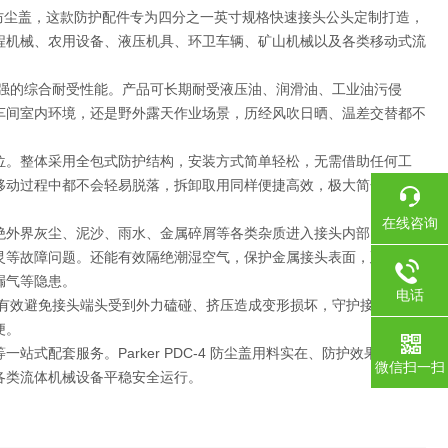
速接头防尘盖，这款防护配件专为四分之一英寸规格快速接头公头定制打造，
程机械、农用设备、液压机具、环卫车辆、矿山机械以及各类移动式流
备强的综合耐受性能。产品可长期耐受液压油、润滑油、工业油污侵
车间室内环境，还是野外露天作业场景，历经风吹日晒、温差交替都不
位。整体采用全包式防护结构，安装方式简单轻松，无需借助任何工
移动过程中都不会轻易脱落，拆卸取用同样便捷高效，极大简化设备日
在线咨询
绝外界灰尘、泥沙、雨水、金属碎屑等各类杂质进入接头内部，避免阀
灵等故障问题。还能有效隔绝潮湿空气，保护金属接头表面，延缓氧化
漏气等隐患。
电话
，有效避免接头端头受到外力磕碰、挤压造成变形损坏，守护接头精密
便。
配套服务。Parker PDC-4 防尘盖用料实在、防护效果出众、
微信扫一扫
各类流体机械设备平稳安全运行。