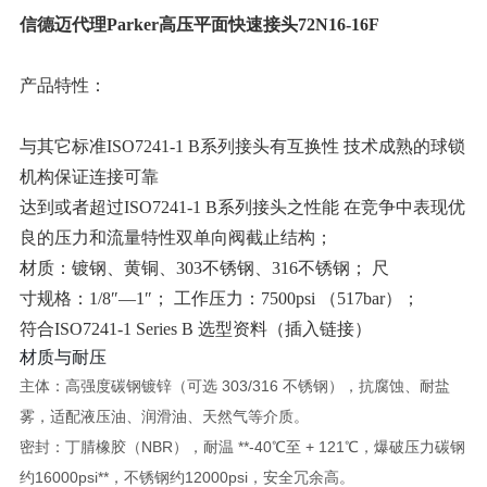
信德迈代理Parker高压平面快速接头
72N16-16F
产品特性：
与其它标准ISO7241-1 B系列接头有互换性 技术成熟的球锁
机构保证连接可靠
达到或者超过ISO7241-1 B系列接头之性能 在竞争中表现优
良的压力和流量特性双单向阀截止结构；
材质：镀钢、黄铜、303不锈钢、316不锈钢； 尺
寸规格：1/8″—1″； 工作压力：7500psi （517bar）；
符合ISO7241-1 Series B 选型资料（插入链接）
材质与耐压
主体：
高强度碳钢镀锌
（可选 303/316 不锈钢），抗腐蚀、耐盐
雾，适配液压油、润滑油、天然气等介质。
密封：丁腈橡胶（NBR），耐温 **‑40℃至 + 121℃
，爆破压力碳钢
约
16000psi**，不锈钢约
12000psi
，安全冗余高。