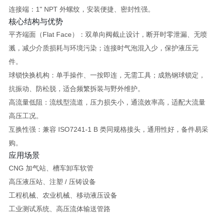
连接端：
1" NPT 外螺纹
，安装便捷、密封性强。
核心结构与优势
平齐端面（Flat Face）
：双单向阀截止设计，断开时
零泄漏、无喷
溅
，减少介质损耗与环境污染；连接时气泡混入少，保护液压元
件。
球锁快换机构
：单手操作、一按即连，无需工具；成熟钢球锁定，
抗振动、防松脱，适合频繁拆装与野外维护。
高流量低阻
：流线型流道，压力损失小，通流效率高，适配大流量
高压工况。
互换性强
：兼容 ISO7241‑1 B 类同规格接头，通用性好，备件易采
购。
应用场景
CNG 加气站、槽车卸车软管
高压液压站、注塑 / 压铸设备
工程机械、农业机械、移动液压设备
工业测试系统、高压流体输送管路