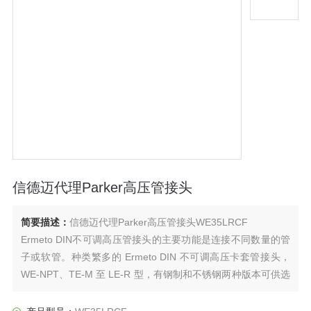
信德迈代理Parker高压管接头
简要描述：
信德迈代理Parker高压管接头WE35LRCF
Ermeto DIN不可调高压管接头的主要功能是连接不同数量的管
子或软管。种类繁多的 Ermeto DIN 不可调高压卡套管接头，
WE-NPT、TE-M 至 LE-R 型，有钢制和不锈钢两种版本可供选
择。根据具体应用，这些配件可以与切割环（EO-PSR 或
DPR）或弹性密封件 （EO-2） 一起交付。