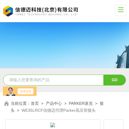
当前位置：
首页
>
产品中心
>
PARKER派克
>
接
头
>
WE35LRCF信德迈代理Parker高压管接头