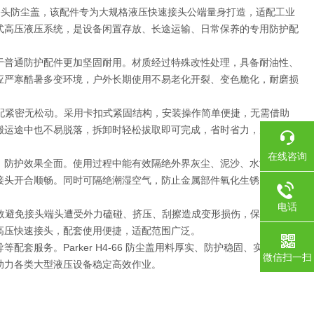
速接头公头防尘盖，该配件专为大规格液压快速接头公端量身打造，适配工业
式高压液压系统，是设备闲置存放、长途运输、日常保养的专用防护配
于普通防护配件更加坚固耐用。材质经过特殊改性处理，具备耐油性、
应严寒酷暑多变环境，户外长期使用不易老化开裂、变色脆化，耐磨损
适配紧密无松动。采用卡扣式紧固结构，安装操作简单便捷，无需借助
搬运途中也不易脱落，拆卸时轻松拔取即可完成，省时省力，大幅提升
在线咨询
，防护效果全面。使用过程中能有效隔绝外界灰尘、泥沙、水渍、金属
接头开合顺畅。同时可隔绝潮湿空气，防止金属部件氧化生锈，避免螺
电话
有效避免接头端头遭受外力磕碰、挤压、刮擦造成变形损伤，保护接头
高压快速接头，配套使用便捷，适配范围广泛。
服务。Parker H4-66 防尘盖用料厚实、防护稳固、实用性
微信扫一扫
助力各类大型液压设备稳定高效作业。