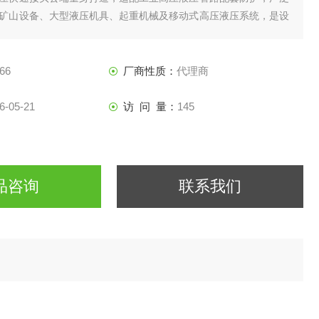
矿山设备、大型液压机具、起重机械及移动式高压液压系统，是设
途运输、日常保养的专用防护配件。
66
厂商性质：
代理商
6-05-21
访 问 量：
145
品咨询
联系我们