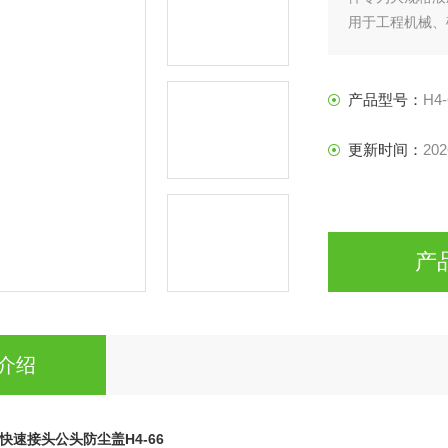
用于工程机械、
备闲置存放、长
产品型号：
H4-
更新时间：
202
产
介绍
er快速接头公头防尘盖
H4-66