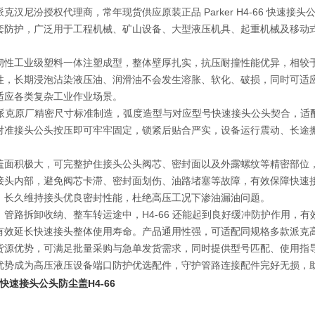
克汉尼汾授权代理商，常年现货供应原装正品 Parker H4-66 快
套防护，广泛用于工程机械、矿山设备、大型液压机具、起重机械及移动
韧性工业级塑料一体注塑成型，整体壁厚扎实，抗压耐撞性能优异，相较
性，长期浸泡沾染液压油、润滑油不会发生溶胀、软化、破损，同时可适
适应各类复杂工业作业场景。
格遵循派克原厂精密尺寸标准制造，弧度造型与对应型号快速接头公头契合，
对准接头公头按压即可牢牢固定，锁紧后贴合严实，设备运行震动、长途
盖面积极大，可完整护住接头公头阀芯、密封面以及外露螺纹等精密部位
接头内部，避免阀芯卡滞、密封面划伤、油路堵塞等故障，有效保障快速
，长久维持接头优良密封性能，杜绝高压工况下渗油漏油问题。
、管路拆卸收纳、整车转运途中，H4-66 还能起到良好缓冲防护作用，
有效延长快速接头整体使用寿命。产品通用性强，可适配同规格多款派克
源优势，可满足批量采购与急单发货需求，同时提供型号匹配、使用指导等配套
优势成为高压液压设备端口防护优选配件，守护管路连接配件完好无损，
er快速接头公头防尘盖
H4-66