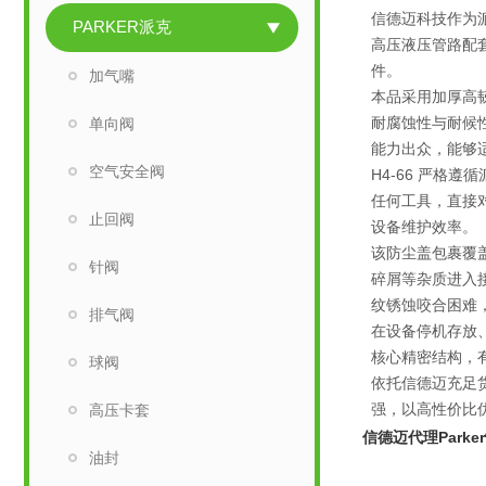
信德迈科技作为派
PARKER派克
高压液压管路配
件。
加气嘴
本品采用加厚高
耐腐蚀性与耐候
单向阀
能力出众，能够
空气安全阀
H4-66 严
任何工具，直接
止回阀
设备维护效率。
该防尘盖包裹覆
针阀
碎屑等杂质进入
纹锈蚀咬合困难
排气阀
在设备停机存放
核心精密结构，
球阀
依托信德迈充足货
强，以高性价比
高压卡套
信德迈代理Park
油封