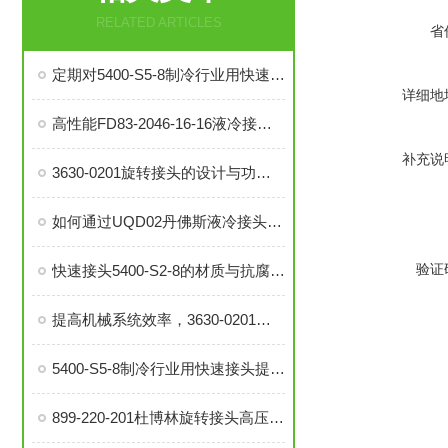
RELATED ARTICLES
省
定期对5400-S5-8制冷行业用快速接头进行泄漏检测的必要性与操作方法
详细地
高性能FD83-2046-16-16液冷接头：理想的热管理配件
补充说
3630-0201旋转接头的设计与功能解析
如何通过UQD02丹佛斯液冷接头提升冷却系统的耐用性？
验证
快速接头5400-S2-8的材质与抗腐蚀性探讨
提高机械系统效率，3630-0201旋转接头的优势分析
5400-S5-8制冷行业用快速接头提升系统稳定性与操作便捷性
899-220-201杜博林旋转接头高压液压接头的安装、调试与维护技巧