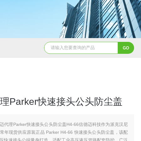
5347信德迈代理Parker 45度绝缘防水接头
5353
理Parker快速接头公头防尘盖
迈代理Parker快速接头公头防尘盖H4-66信德迈科技作为派克汉尼
年现货供应原装正品 Parker H4-66 快速接头公头防尘盖，该配
压快速接头公端量身打造，适配工业高压液压管路配套防护，广泛