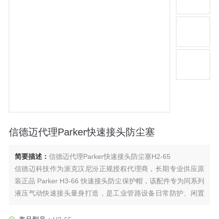
信德迈代理Parker快速接头防尘塞
简要描述：
信德迈代理Parker快速接头防尘塞H2-65
信德迈科技作为派克汉尼汾正规授权代理商，长期专业供应原
装正品 Parker H3-66 快速接头防尘保护帽，该配件专为同系列
液压气动快速接头量身打造，是工业管路设备日常防护、闲置
端口养护、户外设备存放防护配件，凭借适配度高、材质结
实、防护全面、性价比出众等特点，广泛应用于工程机械、农