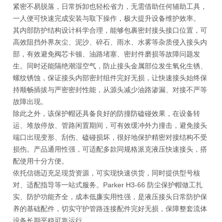
紧密不易脱落，日常拆卸也轻松省力，无需借助任何辅助工具，
一人便可快速完成安装与取下操作，极大提升设备维护效率。
其内部防护结构设计科学合理，能够包裹密封接头接口位置，可
高效阻挡外界灰尘、泥沙、碎石、雨水、水雾等杂质侵入接头内
部，有效避免阀芯卡顿、油路堵塞、密封件磨损等故障问题发
生。同时还能隔绝潮湿空气，防止接头金属部位发生氧化生锈、
螺纹锈蚀，保证接头内部密封组件完好无损，让快速接头始终保
持顺畅插拔与严密密封性能，从源头减少油路渗漏、对接不严等
故障出现。
除此之外，该保护帽还具备良好的防撞防磕碰效果，在设备转
运、堆放停放、管路闲置期间，可有效缓冲外力撞击，避免接头
端口出现变形、刮伤、磕碰损坏，很好地保护精密对接结构不受
损伤。产品通用性强，可适配多款同规格派克液压快速接头，搭
配使用十分方便。
依托信德迈充足现货资源，可实现快速供货，同时提供型号核
对、适配指导等一站式服务。Parker H3-66 防尘保护帽做工扎
实、防护功能齐全，成本低廉实用性强，是液压接头日常防护保
养的基础配件，切实守护管路连接配件完好无损，保障整套流体
设备长期平稳可靠运行。