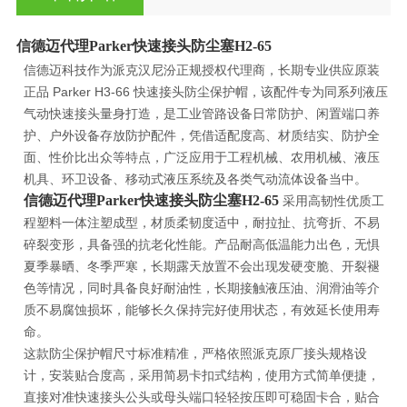
信德迈代理Parker快速接头防尘塞
H2-65
信德迈科技作为派克汉尼汾正规授权代理商，长期专业供应原装
正品 Parker H3-66 快速接头防尘保护帽，该配件专为同系列液压
气动快速接头量身打造，是工业管路设备日常防护、闲置端口养
护、户外设备存放防护配件，凭借适配度高、材质结实、防护全
面、性价比出众等特点，广泛应用于工程机械、农用机械、液压
机具、环卫设备、移动式液压系统及各类气动流体设备当中。
信德迈代理Parker快速接头防尘塞
H2-65
采用高韧性优质工
程塑料一体注塑成型，材质柔韧度适中，耐拉扯、抗弯折、不易
碎裂变形，具备强的抗老化性能。产品耐高低温能力出色，无惧
夏季暴晒、冬季严寒，长期露天放置不会出现发硬变脆、开裂褪
色等情况，同时具备良好耐油性，长期接触液压油、润滑油等介
质不易腐蚀损坏，能够长久保持完好使用状态，有效延长使用寿
命。
这款防尘保护帽尺寸标准精准，严格依照派克原厂接头规格设
计，安装贴合度高，采用简易卡扣式结构，使用方式简单便捷，
直接对准快速接头公头或母头端口轻轻按压即可稳固卡合，贴合