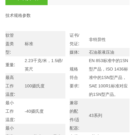
技术规格参数
软管
证书/
非特异性
:
盖类
标准
凭证
:
:
型
媒体
石油基液压油
2.23千克/米，1.5磅/
EN 853标准中的1SN
:
重量
英尺
规格
型产品，ISO 1436标
最高
符合
准中的1SN型产品，
:
工作
100摄氏度
要求
SAE 100R1标准对应
:
温度
的1SN型产品。
最小
兼容
工作
-40摄氏度
的配
43系列
:
温度
件/适
:
最小
配器