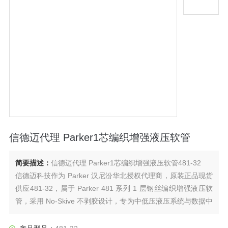
信德迈代理 Parker1芯编织增强液压软管
简要描述：
信德迈代理 Parker1芯编织增强液压软管481-32
信德迈科技作为 Parker 汉尼汾华北授权代理商，原装正品现货
供应481-32，属于 Parker 481 系列 1 层钢丝编织增强液压软
管，采用 No‑Skive 不剥胶设计，专为中低压液压系统与数据中
心液冷 CDU 管路打造，以柔韧易布管、扣压安全、耐温耐久、
适配广为核心优势，广泛用于工业液压、工程机械、液冷散热