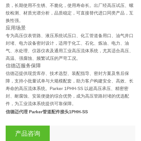
质，长期使用不生锈、不脆化，使用寿命长。出厂经
高压试压、螺
纹检测、材质光谱分析
，品质稳定，可直接替代进口同类产品，互
换性强。
应用场景
专为
高压仪表管路、液压系统试压口、化工管道备用口、油气井口
封堵、电力设备密封
设计，适用于化工、石化、炼油、电力、油
气、水处理、仪器仪表及通用工业高压流体系统，尤其适合
高压、
高温、强腐蚀、频繁试压
的严苛工况。
信德迈服务保障
信德迈提供
现货库存、技术选型、装配指导、密封方案及售后保
障
，支持小批量试单与大规模配套，助力客户构建安全、高效、长
寿命的高压流体系统。Parker 1PHH-SS 以
超高压承压、精密密
封、耐腐蚀、安装便捷
的综合优势，成为高压管路封堵的优选配
件，为工业流体系统提供可靠保障。
信德迈代理 Parker管道配件接头
1PHH-S
S
产品咨询