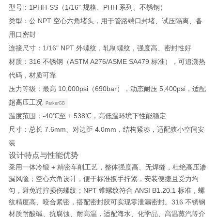
型号：
1PHH-SS
（1/16" 规格、PHH 系列、不锈钢）
类型：
公 NPT 空心六角堵头
，用于管路端口封堵、试压隔离、备
用口密封
连接尺寸：
1/16" NPT 外螺纹
，轧制螺纹，强度高、密封性好
材质：
316 不锈钢
（ASTM A276/ASME SA479 标准），可追溯热
代码，材质可靠
压力等级：
最高 10,000psi（690bar）
，动态耐压 5,400psi，适配
超高压工况
ParkerGB
温度范围：
-40℃至 + 538℃
，高低温环境下性能稳定
尺寸：总长 7.6mm、对边距 4.0mm，结构紧凑，适配狭小空间安
装
设计特点与性能优势
采用
一体冷锻 + 精密车削
工艺，整体强度高、无焊缝，杜绝高压渗
漏风险；
空心六角设计
，便于标准扳手拧紧，安装便捷且受力均
匀，避免过拧损伤螺纹；
NPT 锥螺纹
符合 ANSI B1.20.1 标准，螺
纹精度高、咬合紧密，搭配密封胶可实现
零泄漏密封
。316 不锈钢
材质
耐酸碱、抗腐蚀、耐高温
，适配海水、化学品、高温蒸汽等介