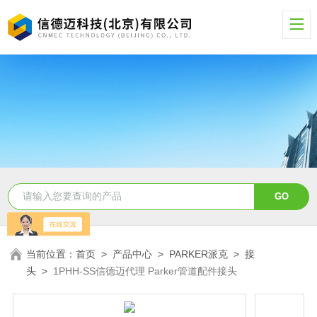
当前位置：
首页
>
产品中心
>
PARKER派克
>
接
头
>
1PHH-SS信德迈代理 Parker管道配件接头