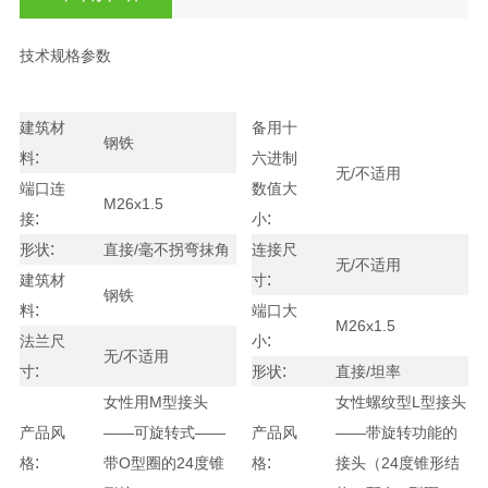
技术规格参数
建筑材
备用十
钢铁
:
料
六进制
无/不适用
端口连
数值大
M26x1.5
:
:
接
小
:
形状
直接/毫不拐弯抹角
连接尺
无/不适用
:
建筑材
寸
钢铁
:
料
端口大
M26x1.5
:
法兰尺
小
无/不适用
:
:
寸
形状
直接/坦率
女性用M型接头
女性螺纹型L型接头
产品风
——可旋转式——
产品风
——带旋转功能的
:
:
格
带O型圈的24度锥
格
接头（24度锥形结