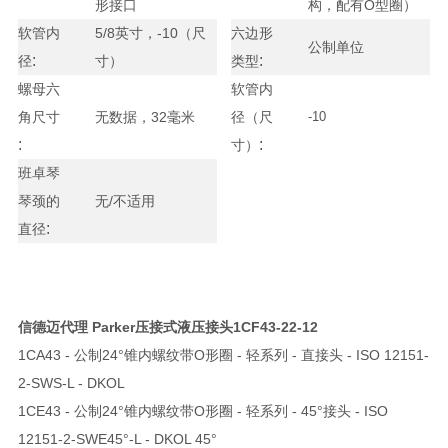
形接口
构，配有O型圈）
软管内
5/8英寸，-10（尺
六边形
公制单位
:
:
径
寸）
类型
螺母六
软管内
角尺寸
无数据，32毫米
径（尺
-10
:
:
寸）
班卓琴
琴颈的
无/不适用
:
直径
信德迈代理 Parker压接式液压接头
1CF43-22-12
1CA43 - 公制24°锥内螺纹带O形圈 - 轻系列 - 直接头 - ISO 12151-
2-SWS-L - DKOL
1CE43 - 公制24°锥内螺纹带O形圈 - 轻系列 - 45°接头 - ISO
12151-2-SWE45°-L - DKOL 45°