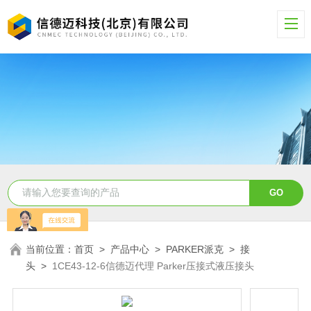
当前位置：
首页
>
产品中心
>
PARKER派克
>
接
头
>
1CE43-12-6信德迈代理 Parker压接式液压接头