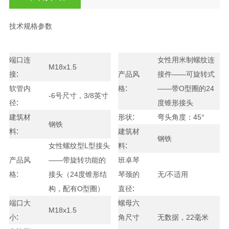
技术规格参数
端口连
女性用米制螺纹连
M18x1.5
:
接
产品风
接件——可旋转式
:
软管内
格
——带O型圈的24
-6号尺寸，3/8英寸
:
径
度锥形接头
:
建筑材
形状
弯头角度：45°
钢铁
:
料
建筑材
钢铁
:
女性螺纹型L型接头
料
产品风
——带旋转功能的
班卓琴
:
格
接头（24度锥形结
琴颈的
无/不适用
:
构，配有O型圈）
直径
端口大
螺母六
M18x1.5
:
小
角尺寸
无数据，22毫米