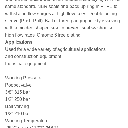
same standard. NBR seals and back-up ring in PTFE to
withstａnd flow surges at high flow rates. Double acting
sleeve (Push-Pull). Ball or three-part poppet style valving
with a molded shaped seal to prevent seal washout at
high flow rates. Chrome 6 free plating.
Applications
Used for a wide variety of agricultural applications
and construction equipment
Industrial equipment
Working Pressure
Poppet valve
3/8" 315 bar
1/2" 250 bar
Ball valving
1/2" 210 bar
Working Temperature
-25°C up to +110°C (NBR)