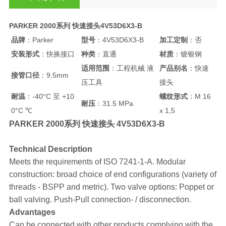
PARKER 2000系列 快速接头4V53D6X3-B
品牌
：Parker
型号
：4V53D6X3-B
加工定制
：否
安装形式
：快换接口
种类
：直通
材质
：镀银钢
适用范围
：工程机械 液
产品别名
：快速
接管口径
：9.5mm
压工具
接头
耐温
：-40°C 至 +10
螺纹形式
：M 16
耐压
：31.5 MPa
0°C ℃
x 1,5
PARKER 2000系列 快速接头 4V53D6X3-B
Technical Description
Meets the requirements of ISO 7241-1-A. Modular
construction: broad choice of end configurations (variety of
threads - BSPP and metric). Two valve options: Poppet or
ball valving. Push-Pull connection- / disconnection.
Advantages
Can be connected with other products complying with the