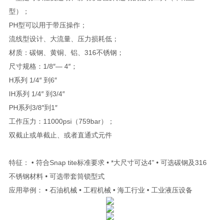
型）；
PH型可以用于带压操作；
流线型设计、大流量、压力损耗低；
材质：碳钢、黄铜、铝、316不锈钢；
尺寸规格：1/8″— 4″；
H系列 1/4″ 到6″
IH系列 1/4″ 到3/4″
PH系列3/8″到1″
工作压力：11000psi（759bar）；
双截止或单截止、或者直通式元件
特征： • 符合Snap tite标准要求 • *大尺寸可达4" • 可选碳钢及316
不锈钢材料 • 可选带套筒锁型式
应用举例： • 石油机械 • 工程机械 • 海工行业 • 工业液压设备