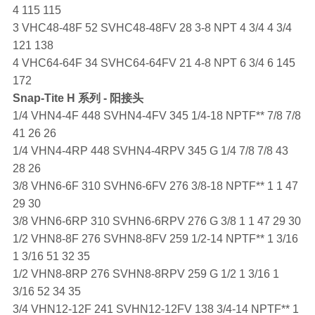
4 115 115
3 VHC48-48F 52 SVHC48-48FV 28 3-8 NPT 4 3/4 4 3/4
121 138
4 VHC64-64F 34 SVHC64-64FV 21 4-8 NPT 6 3/4 6 145
172
Snap-Tite
H 系列 - 阳接头
1/4 VHN4-4F 448 SVHN4-4FV 345 1/4-18 NPTF** 7/8 7/8
41 26 26
1/4 VHN4-4RP 448 SVHN4-4RPV 345 G 1/4 7/8 7/8 43
28 26
3/8 VHN6-6F 310 SVHN6-6FV 276 3/8-18 NPTF** 1 1 47
29 30
3/8 VHN6-6RP 310 SVHN6-6RPV 276 G 3/8 1 1 47 29 30
1/2 VHN8-8F 276 SVHN8-8FV 259 1/2-14 NPTF** 1 3/16
1 3/16 51 32 35
1/2 VHN8-8RP 276 SVHN8-8RPV 259 G 1/2 1 3/16 1
3/16 52 34 35
3/4 VHN12-12F 241 SVHN12-12FV 138 3/4-14 NPTF** 1