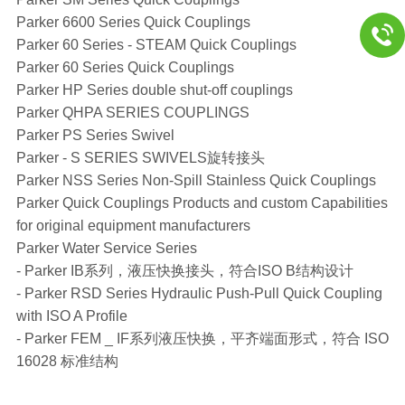
Parker 6600 Series Quick Couplings
Parker 60 Series - STEAM Quick Couplings
Parker 60 Series Quick Couplings
Parker HP Series double shut-off couplings
Parker QHPA SERIES COUPLINGS
Parker PS Series Swivel
Parker - S SERIES SWIVELS旋转接头
Parker NSS Series Non-Spill Stainless Quick Couplings
Parker Quick Couplings Products and custom Capabilities
for original equipment manufacturers
Parker Water Service Series
- Parker IB系列，液压快换接头，符合ISO B结构设计
- Parker RSD Series Hydraulic Push-Pull Quick Coupling
with ISO A Profile
- Parker FEM _ IF系列液压快换，平齐端面形式，符合 ISO
16028 标准结构