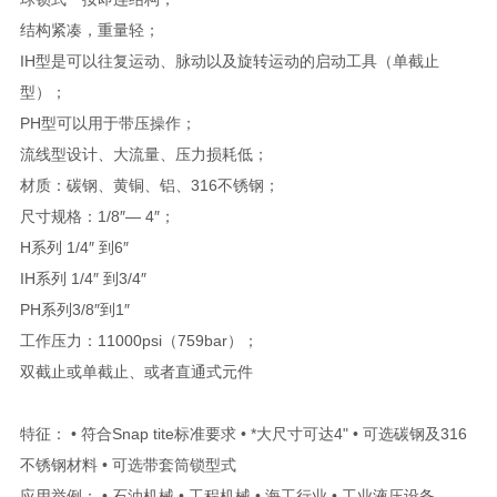
结构紧凑，重量轻；
IH型是可以往复运动、脉动以及旋转运动的启动工具（单截止
型）；
PH型可以用于带压操作；
流线型设计、大流量、压力损耗低；
材质：碳钢、黄铜、铝、316不锈钢；
尺寸规格：1/8″— 4″；
H系列 1/4″ 到6″
IH系列 1/4″ 到3/4″
PH系列3/8″到1″
工作压力：11000psi（759bar）；
双截止或单截止、或者直通式元件
特征： • 符合Snap tite标准要求 • *大尺寸可达4" • 可选碳钢及316
不锈钢材料 • 可选带套筒锁型式
应用举例： • 石油机械 • 工程机械 • 海工行业 • 工业液压设备