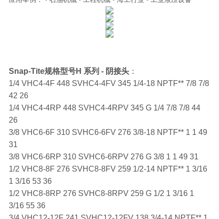
Snap-Tite规格型号H 系列 - 阴接头
：
1/4 VHC4-4F 448 SVHC4-4FV 345 1/4-18 NPTF** 7/8 7/8
42 26
1/4 VHC4-4RP 448 SVHC4-4RPV 345 G 1/4 7/8 7/8 44
26
3/8 VHC6-6F 310 SVHC6-6FV 276 3/8-18 NPTF** 1 1 49
31
3/8 VHC6-6RP 310 SVHC6-6RPV 276 G 3/8 1 1 49 31
1/2 VHC8-8F 276 SVHC8-8FV 259 1/2-14 NPTF** 1 3/16
1 3/16 53 36
1/2 VHC8-8RP 276 SVHC8-8RPV 259 G 1/2 1 3/16 1
3/16 55 36
3/4 VHC12-12F 241 SVHC12-12FV 138 3/4-14 NPTF** 1