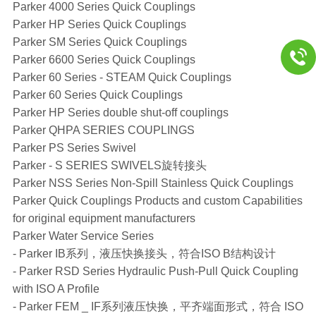
Parker 4000 Series Quick Couplings
Parker HP Series Quick Couplings
Parker SM Series Quick Couplings
Parker 6600 Series Quick Couplings
Parker 60 Series - STEAM Quick Couplings
Parker 60 Series Quick Couplings
Parker HP Series double shut-off couplings
Parker QHPA SERIES COUPLINGS
Parker PS Series Swivel
Parker - S SERIES SWIVELS旋转接头
Parker NSS Series Non-Spill Stainless Quick Couplings
Parker Quick Couplings Products and custom Capabilities
for original equipment manufacturers
Parker Water Service Series
- Parker IB系列，液压快换接头，符合ISO B结构设计
- Parker RSD Series Hydraulic Push-Pull Quick Coupling
with ISO A Profile
- Parker FEM _ IF系列液压快换，平齐端面形式，符合 ISO