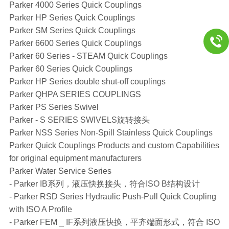
Parker 4000 Series Quick Couplings
Parker HP Series Quick Couplings
Parker SM Series Quick Couplings
Parker 6600 Series Quick Couplings
Parker 60 Series - STEAM Quick Couplings
Parker 60 Series Quick Couplings
Parker HP Series double shut-off couplings
Parker QHPA SERIES COUPLINGS
Parker PS Series Swivel
Parker - S SERIES SWIVELS旋转接头
Parker NSS Series Non-Spill Stainless Quick Couplings
Parker Quick Couplings Products and custom Capabilities
for original equipment manufacturers
Parker Water Service Series
- Parker IB系列，液压快换接头，符合ISO B结构设计
- Parker RSD Series Hydraulic Push-Pull Quick Coupling
with ISO A Profile
- Parker FEM _ IF系列液压快换，平齐端面形式，符合 ISO