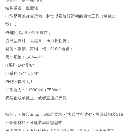
结构紧凑，重量轻；
IH型是可以往复运动、脉动以及旋转运动的启动工具（单截止
型）；
PH型可以用于带压操作；
流线型设计、大流量、压力损耗低；
材质：碳钢、黄铜、铝、316不锈钢；
尺寸规格：1/8″— 4″；
H系列 1/4″ 到6″
IH系列 1/4″ 到3/4″
PH系列3/8″到1″
工作压力：11000psi（759bar）；
双截止或单截止、或者直通式元件
特征： • 符合Snap tite标准要求 • *大尺寸可达4" • 可选碳钢及316
不锈钢材料 • 可选带套筒锁型式
应用举例： • 石油机械 • 工程机械 • 海工行业 • 工业液压设备