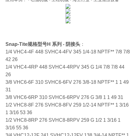
Snap-Tite规格型号H 系列 - 阴接头
：
1/4 VHC4-4F 448 SVHC4-4FV 345 1/4-18 NPTF** 7/8 7/8
42 26
1/4 VHC4-4RP 448 SVHC4-4RPV 345 G 1/4 7/8 7/8 44
26
3/8 VHC6-6F 310 SVHC6-6FV 276 3/8-18 NPTF** 1 1 49
31
3/8 VHC6-6RP 310 SVHC6-6RPV 276 G 3/8 1 1 49 31
1/2 VHC8-8F 276 SVHC8-8FV 259 1/2-14 NPTF** 1 3/16
1 3/16 53 36
1/2 VHC8-8RP 276 SVHC8-8RPV 259 G 1/2 1 3/16 1
3/16 55 36
3/4 VHC12-12F 241 SVHC12-12FV 138 3/4-14 NPTF** 1