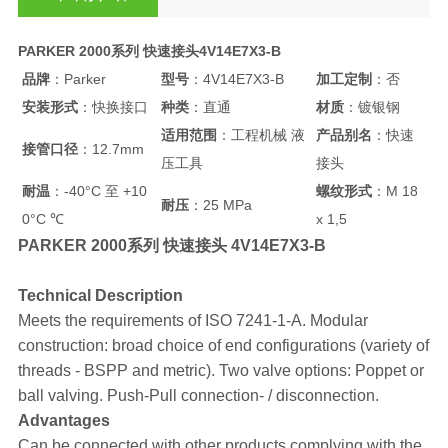
PARKER 2000系列 快速接头4V14E7X3-B
品牌
：Parker
型号
：4V14E7X3-B
加工定制
：否
安装形式
：快换接口
种类
：直通
材质
：镀银钢
适用范围
：工程机械 液
产品别名
：快速
接管口径
：12.7mm
压工具
接头
耐温
：-40°C 至 +10
螺纹形式
：M 18
耐压
：25 MPa
0°C ℃
x 1,5
PARKER 2000系列 快速接头 4V14E7X3-B
Technical Description
Meets the requirements of ISO 7241-1-A. Modular
construction: broad choice of end configurations (variety of
threads - BSPP and metric). Two valve options: Poppet or
ball valving. Push-Pull connection- / disconnection.
Advantages
Can be connected with other products complying with the