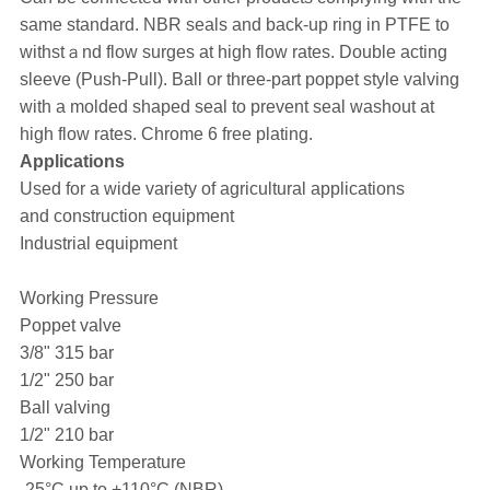
same standard. NBR seals and back-up ring in PTFE to
withstａnd flow surges at high flow rates. Double acting
sleeve (Push-Pull). Ball or three-part poppet style valving
with a molded shaped seal to prevent seal washout at
high flow rates. Chrome 6 free plating.
Applications
Used for a wide variety of agricultural applications
and construction equipment
Industrial equipment
Working Pressure
Poppet valve
3/8" 315 bar
1/2" 250 bar
Ball valving
1/2" 210 bar
Working Temperature
-25°C up to +110°C (NBR)