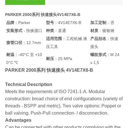
PARKER 2000系列 快速接头4V14E7X6-B
品牌
：Parker
型号
：4V14E7X6-B
加工定制
：否
安装形式
：快换接口
种类
：直通
材质
：镀银钢
适用范围
：工程机械 液
产品别名
：快速
接管口径
：12.7mm
压工具
接头
耐温
：-40°C 至 +10
螺纹形式
：M 24
耐压
：25 MPa
0°C ℃
x 1,5
PARKER 2000系列 快速接头 4V14E7X6-B
Technical Description
Meets the requirements of ISO 7241-1-A. Modular
construction: broad choice of end configurations (variety of
threads - BSPP and metric). Two valve options: Poppet or
ball valving. Push-Pull connection- / disconnection.
Advantages
Can be connected with other products complying with the