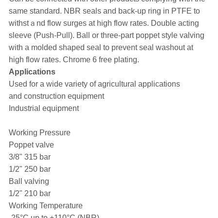
same standard. NBR seals and back-up ring in PTFE to
withstａnd flow surges at high flow rates. Double acting
sleeve (Push-Pull). Ball or three-part poppet style valving
with a molded shaped seal to prevent seal washout at
high flow rates. Chrome 6 free plating.
Applications
Used for a wide variety of agricultural applications
and construction equipment
Industrial equipment
Working Pressure
Poppet valve
3/8" 315 bar
1/2" 250 bar
Ball valving
1/2" 210 bar
Working Temperature
-25°C up to +110°C (NBR)