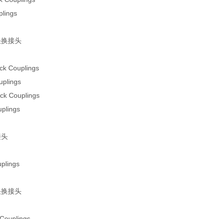
lings
面快换接头
ck Couplings
plings
k Couplings
plings
接头
plings
接快换接头
Couplings