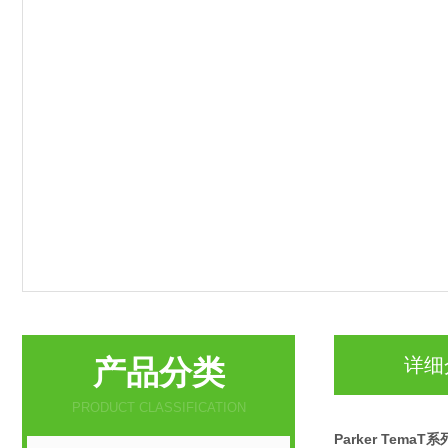
产品分类
详细
PRODUCT CLASSIFICATION
Parker TemaT