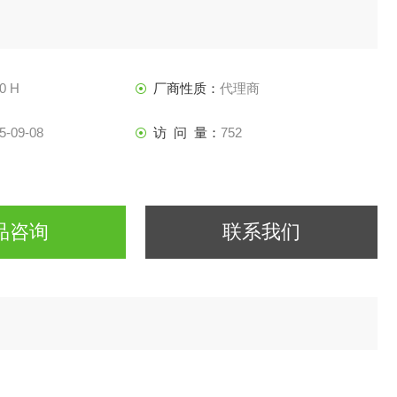
0 H
厂商性质：
代理商
5-09-08
访 问 量：
752
品咨询
联系我们