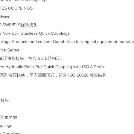
RIES COUPLINGS
Swivel
RIES SWIVELS旋转接头
 Non-Spill Stainless Quick Couplings
lings Products and custom Capabilities for original equipment manufa
vice Series
系列，液压快换接头，符合ISO B结构设计
es Hydraulic Push-Pull Quick Coupling with ISO A Profile
M _ IF系列液压快换，平齐端面形式，符合 ISO 16028 标准结构
换接头
ouplings
plings
 Couplings