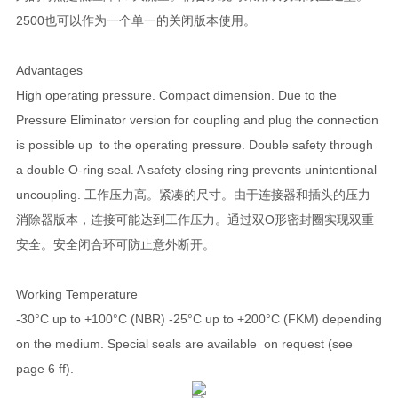
2500也可以作为一个单一的关闭版本使用。
Advantages
High operating pressure. Compact dimension. Due to the
Pressure Eliminator version for coupling and plug the connection
is possible up to the operating pressure. Double safety through
a double O-ring seal. A safety closing ring prevents unintentional
uncoupling. 工作压力高。紧凑的尺寸。由于连接器和插头的压力
消除器版本，连接可能达到工作压力。通过双O形密封圈实现双重
安全。安全闭合环可防止意外断开。
Working Temperature
-30°C up to +100°C (NBR) -25°C up to +200°C (FKM) depending
on the medium. Special seals are available on request (see
page 6 ff).