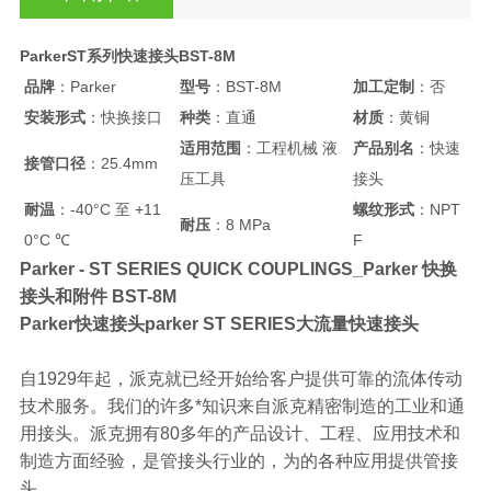
ParkerST系列快速接头BST-8M
品牌
：Parker
型号
：BST-8M
加工定制
：否
安装形式
：快换接口
种类
：直通
材质
：黄铜
适用范围
：工程机械 液
产品别名
：快速
接管口径
：25.4mm
压工具
接头
耐温
：-40°C 至 +11
螺纹形式
：NPT
耐压
：8 MPa
0°C ℃
F
Parker - ST SERIES QUICK COUPLINGS_Parker 快换
接头和附件 BST-8M
Parker快速接头parker ST SERIES大流量快速接头
自1929年起，派克就已经开始给客户提供可靠的流体传动
技术服务。我们的许多*知识来自派克精密制造的工业和通
用接头。派克拥有80多年的产品设计、工程、应用技术和
制造方面经验，是管接头行业的，为的各种应用提供管接
头。