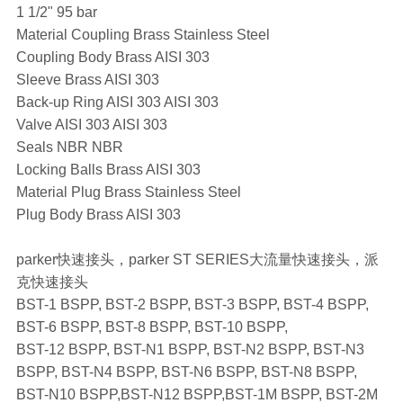
1 1/2" 95 bar
Material Coupling Brass Stainless Steel
Coupling Body Brass AISI 303
Sleeve Brass AISI 303
Back-up Ring AISI 303 AISI 303
Valve AISI 303 AISI 303
Seals NBR NBR
Locking Balls Brass AISI 303
Material Plug Brass Stainless Steel
Plug Body Brass AISI 303
parker快速接头，parker ST SERIES大流量快速接头，派
克快速接头
BST-1 BSPP, BST-2 BSPP, BST-3 BSPP, BST-4 BSPP,
BST-6 BSPP, BST-8 BSPP, BST-10 BSPP,
BST-12 BSPP, BST-N1 BSPP, BST-N2 BSPP, BST-N3
BSPP, BST-N4 BSPP, BST-N6 BSPP, BST-N8 BSPP,
BST-N10 BSPP,BST-N12 BSPP,BST-1M BSPP, BST-2M