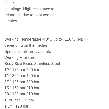
of the
couplings. High resistance to
brinneling due to heat treated
nipples.
Working Temperature:-40°C up to +110°C (NBR)
depending on the medium.
Special seals are available
Working Pressure
Body Size Brass Stainless Steel
1/8" 175 bar 290 bar
1/4" 360 bar 460 bar
3/8" 185 bar 380 bar
1/2" 150 bar 210 bar
3/4" 120 bar 210 bar
1" 80 bar 120 bar
1 1/4" 120 bar