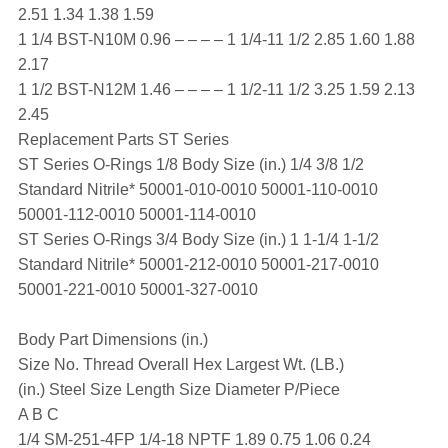
2.51 1.34 1.38 1.59
1 1/4 BST-N10M 0.96 – – – – 1 1/4-11 1/2 2.85 1.60 1.88
2.17
1 1/2 BST-N12M 1.46 – – – – 1 1/2-11 1/2 3.25 1.59 2.13
2.45
Replacement Parts ST Series
ST Series O-Rings 1/8 Body Size (in.) 1/4 3/8 1/2
Standard Nitrile* 50001-010-0010 50001-110-0010
50001-112-0010 50001-114-0010
ST Series O-Rings 3/4 Body Size (in.) 1 1-1/4 1-1/2
Standard Nitrile* 50001-212-0010 50001-217-0010
50001-221-0010 50001-327-0010
Body Part Dimensions (in.)
Size No. Thread Overall Hex Largest Wt. (LB.)
(in.) Steel Size Length Size Diameter P/Piece
A B C
1/4 SM-251-4FP 1/4-18 NPTF 1.89 0.75 1.06 0.24