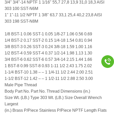
3/4" 3/4"-14 NPTF 1 1/16" 55,7 27,8 13,9 31,0 18,3 AISI
303 100 SST-N6M
1" 1"-11 1/2 NPTF 1 3/8" 63,7 33,1 25,4 40,2 23,8 AISI
303 198 SST-N8M
1/8 BST-1 0.06 SST-1 0.05 1/8-27 1.06 0.56 0.69
1/4 BST-2 0.17 SST-2 0.15 1/4-18 1.54 0.81 0.94
3/8 BST-3 0.26 SST-3 0.24 3/8-18 1.59 1.00 1.16
1/2 BST-4 0.59 SST-4 0.37 1/2-14 1.98 1.13 1.30
3/4 BST-6 0.62 SST-6 0.57 3/4-14 2.15 1.44 1.66
1 BST-8 0.99 SST-8 0.93 1-11 1/2 2.43 1.75 2.02
1-1/4 BST-10 1.38 – – 1 1/4-11 1/2 2.44 2.00 2.51
1-1/2 BST-12 1.42 – – 1 1/2-11 1/2 2.88 2.50 3.00
Male Pipe Thread
Body Part No. Part No. Thread Dimensions (in.)
Size Wt. (LB.) Type 303 Wt. (LB.) Size Overall Wrench
Largest
(in.) Brass P/Piece Stainless P/Piece NPTF Length Flats