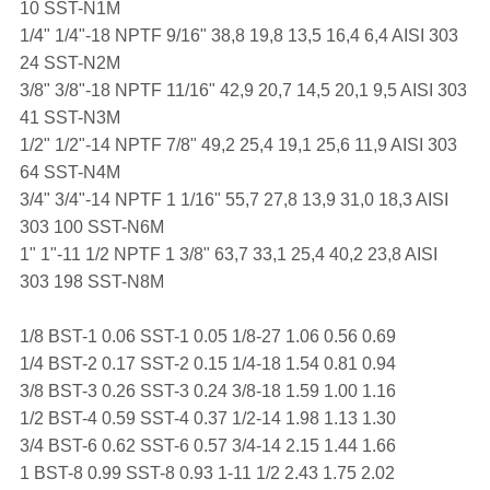
10 SST-N1M
1/4" 1/4"-18 NPTF 9/16" 38,8 19,8 13,5 16,4 6,4 AISI 303
24 SST-N2M
3/8" 3/8"-18 NPTF 11/16" 42,9 20,7 14,5 20,1 9,5 AISI 303
41 SST-N3M
1/2" 1/2"-14 NPTF 7/8" 49,2 25,4 19,1 25,6 11,9 AISI 303
64 SST-N4M
3/4" 3/4"-14 NPTF 1 1/16" 55,7 27,8 13,9 31,0 18,3 AISI
303 100 SST-N6M
1" 1"-11 1/2 NPTF 1 3/8" 63,7 33,1 25,4 40,2 23,8 AISI
303 198 SST-N8M
1/8 BST-1 0.06 SST-1 0.05 1/8-27 1.06 0.56 0.69
1/4 BST-2 0.17 SST-2 0.15 1/4-18 1.54 0.81 0.94
3/8 BST-3 0.26 SST-3 0.24 3/8-18 1.59 1.00 1.16
1/2 BST-4 0.59 SST-4 0.37 1/2-14 1.98 1.13 1.30
3/4 BST-6 0.62 SST-6 0.57 3/4-14 2.15 1.44 1.66
1 BST-8 0.99 SST-8 0.93 1-11 1/2 2.43 1.75 2.02