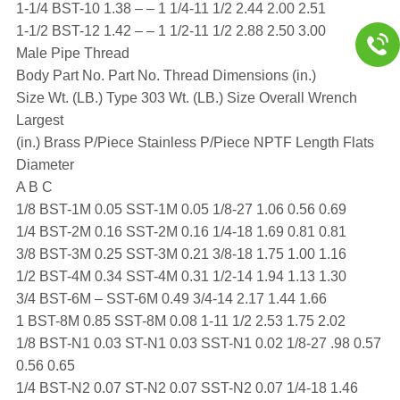
1-1/4 BST-10 1.38 – – 1 1/4-11 1/2 2.44 2.00 2.51
1-1/2 BST-12 1.42 – – 1 1/2-11 1/2 2.88 2.50 3.00
Male Pipe Thread
Body Part No. Part No. Thread Dimensions (in.)
Size Wt. (LB.) Type 303 Wt. (LB.) Size Overall Wrench
Largest
(in.) Brass P/Piece Stainless P/Piece NPTF Length Flats
Diameter
A B C
1/8 BST-1M 0.05 SST-1M 0.05 1/8-27 1.06 0.56 0.69
1/4 BST-2M 0.16 SST-2M 0.16 1/4-18 1.69 0.81 0.81
3/8 BST-3M 0.25 SST-3M 0.21 3/8-18 1.75 1.00 1.16
1/2 BST-4M 0.34 SST-4M 0.31 1/2-14 1.94 1.13 1.30
3/4 BST-6M – SST-6M 0.49 3/4-14 2.17 1.44 1.66
1 BST-8M 0.85 SST-8M 0.08 1-11 1/2 2.53 1.75 2.02
1/8 BST-N1 0.03 ST-N1 0.03 SST-N1 0.02 1/8-27 .98 0.57
0.56 0.65
1/4 BST-N2 0.07 ST-N2 0.07 SST-N2 0.07 1/4-18 1.46