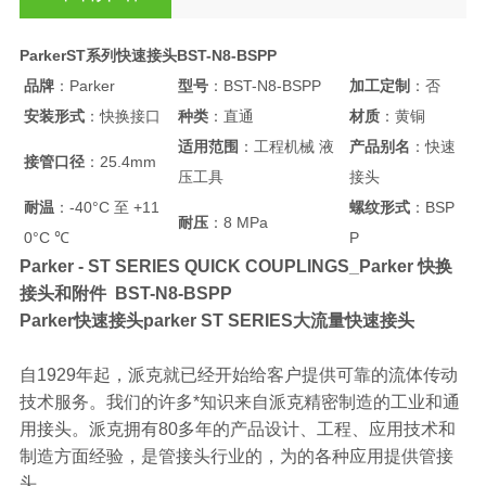
ParkerST系列快速接头BST-N8-BSPP
品牌
：Parker
型号
：BST-N8-BSPP
加工定制
：否
安装形式
：快换接口
种类
：直通
材质
：黄铜
适用范围
：工程机械 液
产品别名
：快速
接管口径
：25.4mm
压工具
接头
耐温
：-40°C 至 +11
螺纹形式
：BSP
耐压
：8 MPa
0°C ℃
P
Parker - ST SERIES QUICK COUPLINGS_Parker 快换
接头和附件 BST-N8-BSPP
Parker快速接头parker ST SERIES大流量快速接头
自1929年起，派克就已经开始给客户提供可靠的流体传动
技术服务。我们的许多*知识来自派克精密制造的工业和通
用接头。派克拥有80多年的产品设计、工程、应用技术和
制造方面经验，是管接头行业的，为的各种应用提供管接
头。