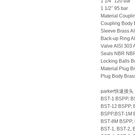
1 1/4" 120 bar
1 1/2" 95 bar
Material Coupli
Coupling Body 
Sleeve Brass AI
Back-up Ring AI
Valve AISI 303 
Seals NBR NB
Locking Balls B
Material Plug B
Plug Body Bras
parker快速接
BST-1 BSPP, B
BST-12 BSPP, 
BSPP,BST-1M B
BST-8M BSPP,
BST-1, BST-2, 