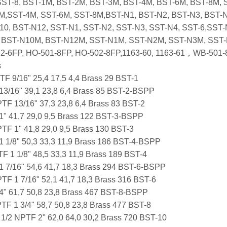
 SST-8, BST-1M, BST-2M, BST-3M, BST-4M, BST-6M, BST-8M,
M,SST-4M, SST-6M, SST-8M,BST-N1, BST-N2, BST-N3, BST-N
10, BST-N12, SST-N1, SST-N2, SST-N3, SST-N4, SST-6,SST
BST-N10M, BST-N12M, SST-N1M, SST-N2M, SST-N3M, SST-
72-6FP, HO-501-8FP, HO-502-8FP,1163-60, 1163-61，WB-50
s
PTF 9/16" 25,4 17,5 4,4 Brass 29 BST-1
 13/16" 39,1 23,8 6,4 Brass 85 BST-2-BSPP
NPTF 13/16" 37,3 23,8 6,4 Brass 83 BST-2
 1" 41,7 29,0 9,5 Brass 122 BST-3-BSPP
NPTF 1" 41,8 29,0 9,5 Brass 130 BST-3
1 1/8" 50,3 33,3 11,9 Brass 186 BST-4-BSPP
TF 1 1/8" 48,5 33,3 11,9 Brass 189 BST-4
 1 7/16" 54,6 41,7 18,3 Brass 294 BST-6-BSPP
NPTF 1 7/16" 52,1 41,7 18,3 Brass 316 BST-6
/4" 61,7 50,8 23,8 Brass 467 BST-8-BSPP
NPTF 1 3/4" 58,7 50,8 23,8 Brass 477 BST-8
11 1/2 NPTF 2" 62,0 64,0 30,2 Brass 720 BST-10