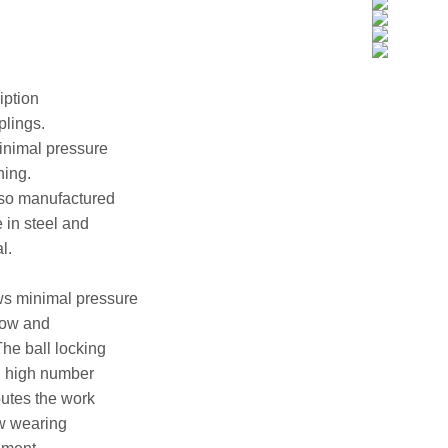
iption
lings.
inimal pressure
ning.
also manufactured
e in steel and
l.
ws minimal pressure
low and
he ball locking
 high number
ibutes the work
w wearing