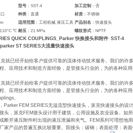
型号
：SST-4
加工定制
：否
接口
种类
：直通
材质
：不锈钢
mm
适用范围
：工程机械 液压工具
产品别名
：快速接头
110°C ℃
耐压
：21 MPa
螺纹形式
：NPTF
 SERIES QUICK COUPLINGS_Parker 快换接头和附件 SST-4
parker ST SERIES大流量快速接头
，派克就已经开始给客户提供可靠的流体传动技术服务。我们的许
程、应用技术和制造方面经验，是管接头行业的，为的各种应用
，派克就已经开始给客户提供可靠的流体传动技术服务。我们的许
应用技术和制造方面经验，是管接头行业的，为的各种应用提供管接头。 Hydrau
uplings。
接头，Parker FEM SERIES无溢流型快速接头，派克快速接头的
接头，派克FEM接头设计用于建筑，公用设施及农业设备。如
或断开液压附件时出现的液压泄漏和夹气。FEM系列可理想地
厂家产品的普遍互换比较重要。阳接头：碳钢；表面处理：表面