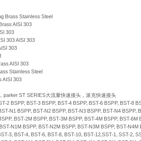
ng Brass Stainless Steel
Brass AISI 303
SI 303
SI 303 AISI 303
AISI 303
R
rass AISI 303
rass Stainless Steel
s AISI 303
头，parker ST SERIES大流量快速接头，派克快速接头
ST-2 BSPP, BST-3 BSPP, BST-4 BSPP, BST-6 BSPP, BST-8 B
BST-N1 BSPP, BST-N2 BSPP, BST-N3 BSPP, BST-N4 BSPP, 
SPP, BST-2M BSPP, BST-3M BSPP, BST-4M BSPP, BST-6M 
 BST-N1M BSPP, BST-N2M BSPP, BST-N3M BSPP, BST-N4M
BST-3, BST-4, BST-6, BST-8, BST-10, BST-12,SST-1, SST-2, S