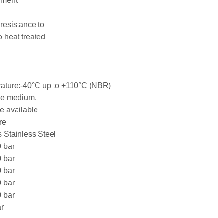
ement
resistance to
o heat treated
ature:-40°C up to +110°C (NBR)
he medium.
e available
re
 Stainless Steel
0 bar
0 bar
0 bar
0 bar
0 bar
ar