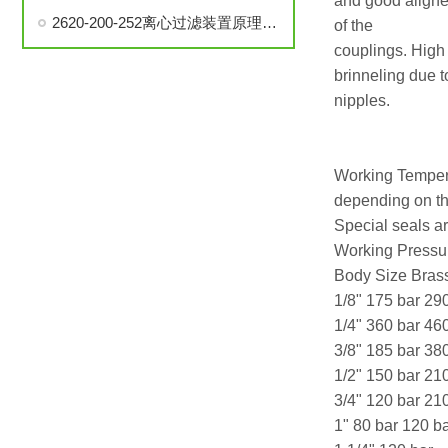
and good align
2620-200-252离心过滤装置原理、构造和使用方法说明
of the
couplings. High 
brinneling due t
nipples.
Working Temper
depending on t
Special seals ar
Working Pressu
Body Size Brass
1/8" 175 bar 29
1/4" 360 bar 46
3/8" 185 bar 38
1/2" 150 bar 21
3/4" 120 bar 21
1" 80 bar 120 b