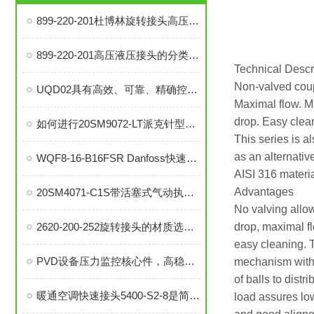
899-220-201杜博林旋转接头高压液压接头的安装、调试与维护技巧
899-220-201高压液压接头的分类和注意事项
Technical Descr
Non-valved coup
UQD02具有高效、可靠、精确控制温度等优势
Maximal flow. M
drop. Easy clea
如何进行20SM9072-LT派克针型阀的故障排查与解决措施？
This series is 
as an alternativ
WQF8-16-B16FSR Danfoss快速接头是提升效率的工业连接解决方案
AISI 316 materia
Advantages
20SM4071-C1S带活塞式气动执行器中压针阀在自动化系统中的角色与功能
No valving allo
2620-200-252旋转接头的材质选择与耐用性分析
drop, maximal f
easy cleaning. T
PVD设备压力监控核心件，高稳定性压力开关现货秒发
mechanism with
of balls to distr
暖通空调快速接头5400-S2-8是简便安装、可靠密封的理想选择
load assures lo