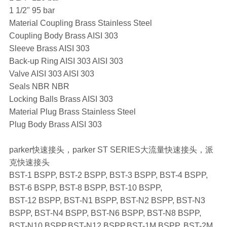
1 1/2" 95 bar
Material Coupling Brass Stainless Steel
Coupling Body Brass AISI 303
Sleeve Brass AISI 303
Back-up Ring AISI 303 AISI 303
Valve AISI 303 AISI 303
Seals NBR NBR
Locking Balls Brass AISI 303
Material Plug Brass Stainless Steel
Plug Body Brass AISI 303
parker快速接头，parker ST SERIES大流量快速接头，派
克快速接头
BST-1 BSPP, BST-2 BSPP, BST-3 BSPP, BST-4 BSPP,
BST-6 BSPP, BST-8 BSPP, BST-10 BSPP,
BST-12 BSPP, BST-N1 BSPP, BST-N2 BSPP, BST-N3
BSPP, BST-N4 BSPP, BST-N6 BSPP, BST-N8 BSPP,
BST-N10 BSPP,BST-N12 BSPP,BST-1M BSPP, BST-2M