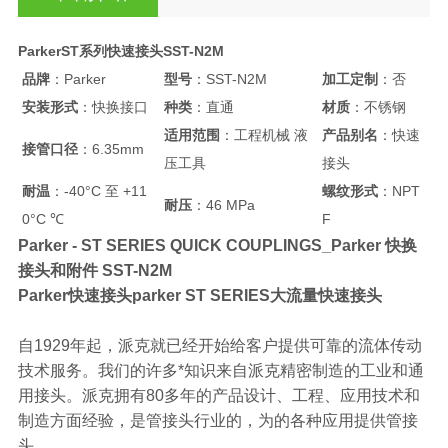
ParkerST系列快速接头SST-N2M
品牌
：Parker
型号
：SST-N2M
加工定制
：否
安装形式
：快换接口
种类
：直通
材质
：不锈钢
适用范围
：工程机械 液
产品别名
：快速
接管口径
：6.35mm
压工具
接头
耐温
：-40°C 至 +11
螺纹形式
：NPT
耐压
：46 MPa
0°C ℃
F
Parker - ST SERIES QUICK COUPLINGS_Parker 快换
接头和附件 SST-N2M
Parker快速接头parker ST SERIES大流量快速接头
自1929年起，派克就已经开始给客户提供可靠的流体传动
技术服务。我们的许多*知识来自派克精密制造的工业和通
用接头。派克拥有80多年的产品设计、工程、应用技术和
制造方面经验，是管接头行业的，为的各种应用提供管接
头。