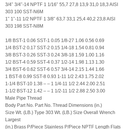
3/4" 3/4"-14 NPTF 1 1/16" 55,7 27,8 13,9 31,0 18,3 AISI
303 100 SST-N6M
1" 1"-11 1/2 NPTF 1 3/8" 63,7 33,1 25,4 40,2 23,8 AISI
303 198 SST-N8M
1/8 BST-1 0.06 SST-1 0.05 1/8-27 1.06 0.56 0.69
1/4 BST-2 0.17 SST-2 0.15 1/4-18 1.54 0.81 0.94
3/8 BST-3 0.26 SST-3 0.24 3/8-18 1.59 1.00 1.16
1/2 BST-4 0.59 SST-4 0.37 1/2-14 1.98 1.13 1.30
3/4 BST-6 0.62 SST-6 0.57 3/4-14 2.15 1.44 1.66
1 BST-8 0.99 SST-8 0.93 1-11 1/2 2.43 1.75 2.02
1-1/4 BST-10 1.38 – – 1 1/4-11 1/2 2.44 2.00 2.51
1-1/2 BST-12 1.42 – – 1 1/2-11 1/2 2.88 2.50 3.00
Male Pipe Thread
Body Part No. Part No. Thread Dimensions (in.)
Size Wt. (LB.) Type 303 Wt. (LB.) Size Overall Wrench
Largest
(in.) Brass P/Piece Stainless P/Piece NPTF Length Flats