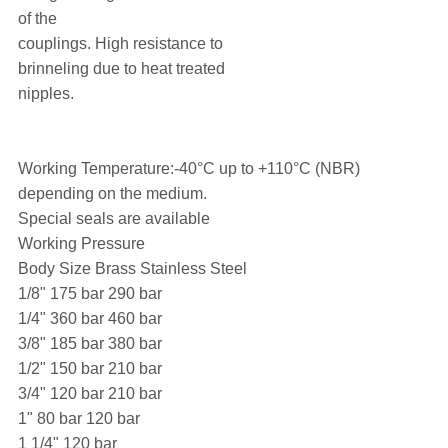
of the
couplings. High resistance to
brinneling due to heat treated
nipples.
Working Temperature:-40°C up to +110°C (NBR)
depending on the medium.
Special seals are available
Working Pressure
Body Size Brass Stainless Steel
1/8" 175 bar 290 bar
1/4" 360 bar 460 bar
3/8" 185 bar 380 bar
1/2" 150 bar 210 bar
3/4" 120 bar 210 bar
1" 80 bar 120 bar
1 1/4" 120 bar