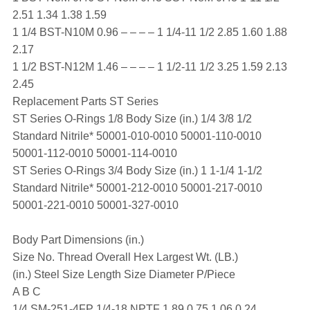
2.51 1.34 1.38 1.59
1 1/4 BST-N10M 0.96 – – – – 1 1/4-11 1/2 2.85 1.60 1.88
2.17
1 1/2 BST-N12M 1.46 – – – – 1 1/2-11 1/2 3.25 1.59 2.13
2.45
Replacement Parts ST Series
ST Series O-Rings 1/8 Body Size (in.) 1/4 3/8 1/2
Standard Nitrile* 50001-010-0010 50001-110-0010
50001-112-0010 50001-114-0010
ST Series O-Rings 3/4 Body Size (in.) 1 1-1/4 1-1/2
Standard Nitrile* 50001-212-0010 50001-217-0010
50001-221-0010 50001-327-0010
Body Part Dimensions (in.)
Size No. Thread Overall Hex Largest Wt. (LB.)
(in.) Steel Size Length Size Diameter P/Piece
A B C
1/4 SM-251-4FP 1/4-18 NPTF 1.89 0.75 1.06 0.24