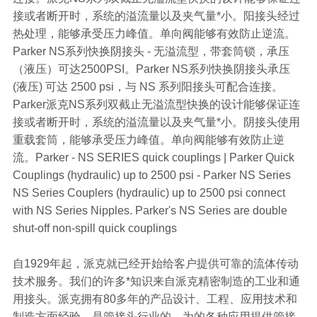
接或者断开时，系统的溢流量以及夹气量*小。阳接头经过
热处理，能够承受压力峰值。单向阀能够有效防止逆流。
Parker NS系列快换阴接头 - 无溢流型，带套筒锁，承压
（液压）可达2500PSI。Parker NS系列快换阴接头承压
(液压) 可达 2500 psi，与 NS 系列阳接头可配合连接。
Parker派克NS系列双截止无溢流型快换的设计能够保证连
接或者断开时，系统的溢流量以及夹气量*小。阴接头使用
重载套筒，能够承受压力峰值。单向阀能够有效防止逆
流。Parker - NS SERIES quick couplings | Parker Quick
Couplings (hydraulic) up to 2500 psi - Parker NS Series
NS Series Couplers (hydraulic) up to 2500 psi connect
with NS Series Nipples. Parker's NS Series are double
shut-off non-spill quick couplings
自1929年起，派克就已经开始给客户提供可靠的流体传动
技术服务。我们的许多*知识来自派克精密制造的工业和通
用接头。派克拥有80多年的产品设计、工程、应用技术和
制造方面经验，是管接头行业的，为的各种应用提供管接