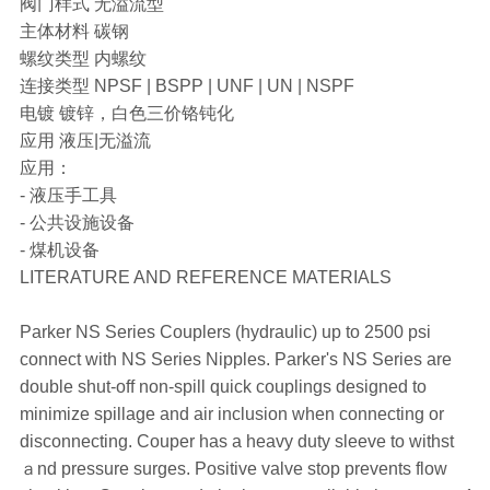
阀门样式 无溢流型
主体材料 碳钢
螺纹类型 内螺纹
连接类型 NPSF | BSPP | UNF | UN | NSPF
电镀 镀锌，白色三价铬钝化
应用 液压|无溢流
应用：
- 液压手工具
- 公共设施设备
- 煤机设备
LITERATURE AND REFERENCE MATERIALS
Parker NS Series Couplers (hydraulic) up to 2500 psi
connect with NS Series Nipples. Parker's NS Series are
double shut-off non-spill quick couplings designed to
minimize spillage and air inclusion when connecting or
disconnecting. Couper has a heavy duty sleeve to withst
ａnd pressure surges. Positive valve stop prevents flow