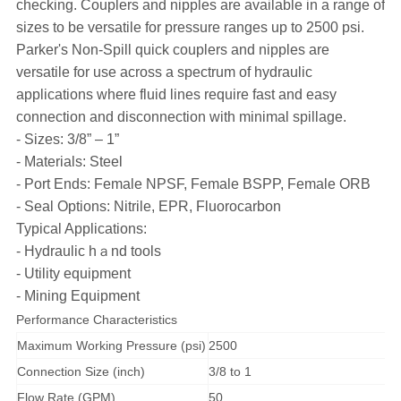
checking. Couplers and nipples are available in a range of
sizes to be versatile for pressure ranges up to 2500 psi.
Parker's Non-Spill quick couplers and nipples are
versatile for use across a spectrum of hydraulic
applications where fluid lines require fast and easy
connection and disconnection with minimal spillage.
- Sizes: 3/8” – 1”
- Materials: Steel
- Port Ends: Female NPSF, Female BSPP, Female ORB
- Seal Options: Nitrile, EPR, Fluorocarbon
Typical Applications:
- Hydraulic hａnd tools
- Utility equipment
- Mining Equipment
Performance Characteristics
Maximum Working Pressure (psi)
2500
Connection Size (inch)
3/8 to 1
Flow Rate (GPM)
50