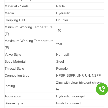
Material - Seals
Nitrile
Media
Hydraulic
Coupling Half
Coupler
Minimum Working Temperature
-40
(F)
Maximum Working Temperature
250
(F)
Valve Style
Non-spill
Body Material
Steel
Thread Style
Female
Connection type
NPSF, BSPP, UNF, UN, NSPF
Zinc with clear trivalent chroma
Plating
te
Application
Hydraulic, non-spill
Sleeve Type
Push to connect