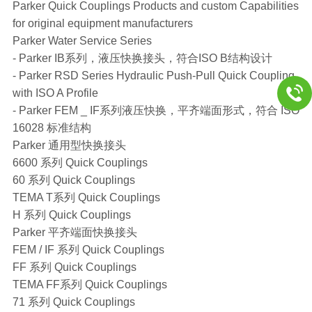
Parker Quick Couplings Products and custom Capabilities
for original equipment manufacturers
Parker Water Service Series
- Parker IB系列，液压快换接头，符合ISO B结构设计
- Parker RSD Series Hydraulic Push-Pull Quick Coupling
with ISO A Profile
- Parker FEM _ IF系列液压快换，平齐端面形式，符合 ISO
16028 标准结构
Parker 通用型快换接头
6600 系列 Quick Couplings
60 系列 Quick Couplings
TEMA T系列 Quick Couplings
H 系列 Quick Couplings
Parker 平齐端面快换接头
FEM / IF 系列 Quick Couplings
FF 系列 Quick Couplings
TEMA FF系列 Quick Couplings
71 系列 Quick Couplings