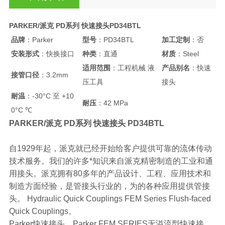
PARKER/派克 PD系列 快速接头PD34BTL
品牌
：Parker
型号
：PD34BTL
加工定制
：否
安装形式
：快换接口
种类
：直通
材质
：Steel
适用范围
：工程机械 液
产品别名
：快速
接管口径
：3.2mm
压工具
接头
耐温
：-30°C 至 +10
耐压
：42 MPa
0°C ℃
PARKER/派克 PD系列 快速接头 PD34BTL
自1929年起，派克就已经开始给客户提供可靠的流体传动
技术服务。我们的许多*知识来自派克精密制造的工业和通
用接头。派克拥有80多年的产品设计、工程、应用技术和
制造方面经验，是管接头行业的，为的各种应用提供管接
头。 Hydraulic Quick Couplings FEM Series Flush-faced
Quick Couplings。
Parker快速接头，Parker FEM SERIES无溢流型快速接