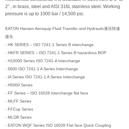
2” , in brass, steel and AISI 316L stainless steel. Working
pressure is up to 1000 bar / 14,500 psi.
EATON Hansen Aeroquip Fluid Transfer and Hydraulic液压快速
接头
- HK SERIES – ISO 7241-1 Series B interchange
- HKFR SERIES – ISO 7241-1 Series B hazardous BOP
- H15000 Series ISO 7241-A Interchange
- 5600 ISO 7241-1 A Series Interchange
- IA Series ISO 7241-1 A Series Interchange
- H5000 Series
- FF Series – ISO 16028 interchange flat face
- MLFF Series
- FFCup Series
- MLDB Series
- EATON WQF Series ISO 16028 Flat face Quick Coupling