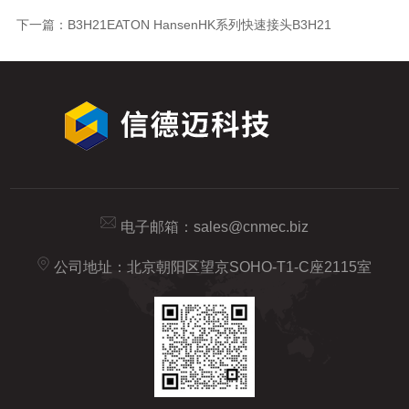
下一篇：
B3H21EATON HansenHK系列快速接头B3H21
电子邮箱：
sales@cnmec.biz
公司地址：北京朝阳区望京SOHO-T1-C座2115室