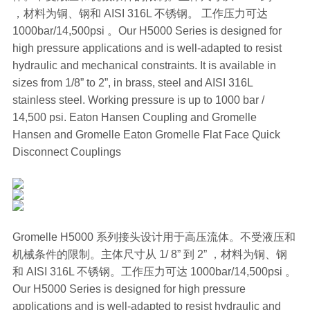
，材料为铜、钢和 AISI 316L 不锈钢。 工作压力可达
1000bar/14,500psi 。Our H5000 Series is designed for
high pressure applications and is well-adapted to resist
hydraulic and mechanical constraints. It is available in
sizes from 1/8” to 2”, in brass, steel and AISI 316L
stainless steel. Working pressure is up to 1000 bar /
14,500 psi. Eaton Hansen Coupling and Gromelle
Hansen and Gromelle Eaton Gromelle Flat Face Quick
Disconnect Couplings
Gromelle H5000 系列接头设计用于高压流体。不受液压和
机械条件的限制。主体尺寸从 1/ 8” 到 2” ，材料为铜、钢
和 AISI 316L 不锈钢。工作压力可达 1000bar/14,500psi 。
Our H5000 Series is designed for high pressure
applications and is well-adapted to resist hydraulic and