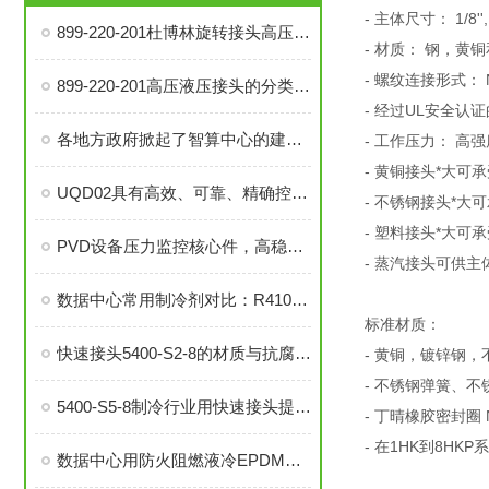
- 主体尺寸： 1/8'', 1/4
899-220-201杜博林旋转接头高压液压接头的安装、调试与维护技巧
- 材质： 钢，黄
- 螺纹连接形式： 
899-220-201高压液压接头的分类和注意事项
- 经过UL安全认证
各地方政府掀起了智算中心的建设热潮
- 工作压力： 高
- 黄铜接头*大可承受压
UQD02具有高效、可靠、精确控制温度等优势
- 不锈钢接头*大可承受
- 塑料接头*大可承受压
PVD设备压力监控核心件，高稳定性压力开关现货秒发
- 蒸汽接头可供主体尺
数据中心常用制冷剂对比：R410a VS R134a
标准材质：
快速接头5400-S2-8的材质与抗腐蚀性探讨
- 黄铜，镀锌钢
- 不锈钢弹簧、
5400-S5-8制冷行业用快速接头提升系统稳定性与操作便捷性
- 丁晴橡胶密封圈 
- 在1HK到8H
数据中心用防火阻燃液冷EPDM橡胶软管-UL94 V0认证