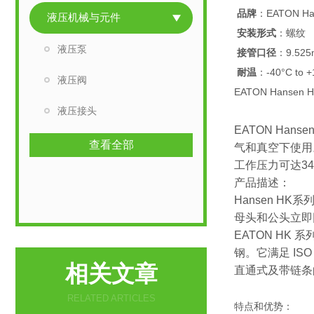
品牌
：EATON Ha
液压机械与元件
安装形式
：螺纹
液压泵
接管口径
：9.52
耐温
：-40°C to 
液压阀
EATON Hansen
液压接头
EATON H
查看全部
气和真空下使用。
工作压力可达34
产品描述：
Hansen H
母头和公头立即
EATON HK 
钢。它满足 ISO
相关文章
直通式及带链条
RELATED ARTICLES
特点和优势：