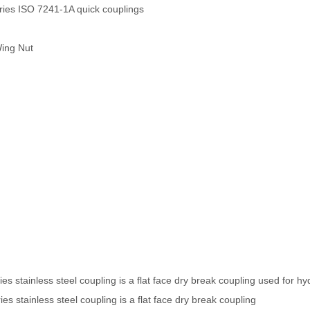
es ISO 7241-1A quick couplings
Wing Nut
s stainless steel coupling is a flat face dry break coupling used for hyd
s stainless steel coupling is a flat face dry break coupling