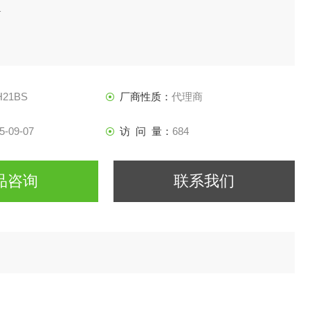
1
H21BS
厂商性质：
代理商
5-09-07
访 问 量：
684
品咨询
联系我们