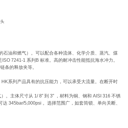
接头
和流动的石油和燃气）。可以配合各种流体、化学介质、蒸汽、煤
足ISO 7241-1 系列B 标准。高的耐冲击性能抵抗海水冲力。
及带链条的释放夹等。
双向关短。HK系列产品具有的抗压能力，可以承受大流量。在断开时
寸从 1/ 8” 到 3” ，材料为铜、钢和 AISI 316 不锈
 345bar/5,000psi 。选择范围广，如套筒锁、单向关断、