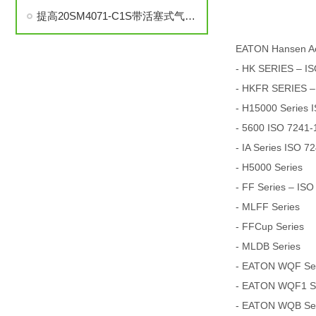
提高20SM4071-C1S带活塞式气动执行器中压针阀性能的技巧
EATON Hansen A
- HK SERIES – IS
- HKFR SERIES –
- H15000 Series 
- 5600 ISO 7241-1
- IA Series ISO 7
- H5000 Series
- FF Series – ISO
- MLFF Series
- FFCup Series
- MLDB Series
- EATON WQF Seri
- EATON WQF1 Ser
- EATON WQB Seri