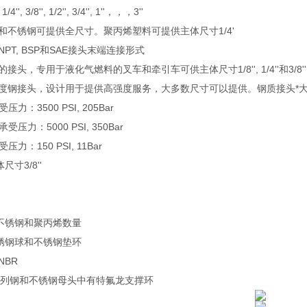
'', 3/8'', 1/2'', 3/4'', 1''，，，3''
铜和不锈钢可提供全尺寸。聚丙烯塑料可提供主体尺寸1/4'
NPT, BSP和SAE接头末端连接形式
的接头，专用于液化气燃料的叉车和牵引车可供主体尺寸1/8'', 1/4''和3/8''
强度钢接头，设计用于提供高强度服务，大多数尺寸可以提供。钢质接头*大可承受压力
力：3500 PSI, 205Bar
压力：5000 PSI, 350Bar
力：150 PSI, 11Bar
寸3/8''
，不锈钢和聚丙烯数量
不锈钢球和不锈钢垫环
NBR
KP系列钢和不锈钢母头中有特氟龙支撑环