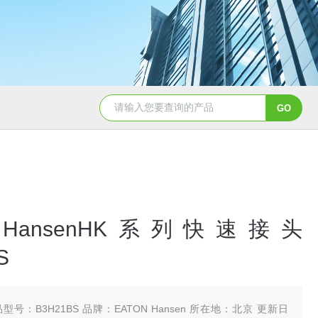
5347信德迈代理Parker 45度绝缘防水接头
5353
N HansenHK系列快速接头
S
型号：B3H21BS 品牌：EATON Hansen 所在地：北京 更新日