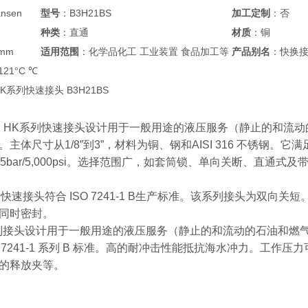
nsen
型号
：B3H21BS
加工定制
：否
种类
：直通
材质
：铜
5mm
适用范围
：化学品化工 工业装置 食品加工等
产品别名
：快换
+121°C ℃
 HK系列快速接头 B3H21BS
ansen HK系列快速接头设计用于一般用途的液压服务（静止的
主体尺寸从1/8”到3”，材料为铜、钢和AISI 316 不锈钢。它满
5bar/5,000psi。选择范围广，如套筒锁、单向关断、直通式
K系列快速接头符合 ISO 7241-1 B生产标准。该系列接头为
同时密封。
系列接头设计用于一般用途的液压服务（静止的和流动的石油和燃气）。主体尺
 7241-1 系列 B 标准。高的耐冲击性能抵抗海水冲力。工作压力可达
的释放夹等。