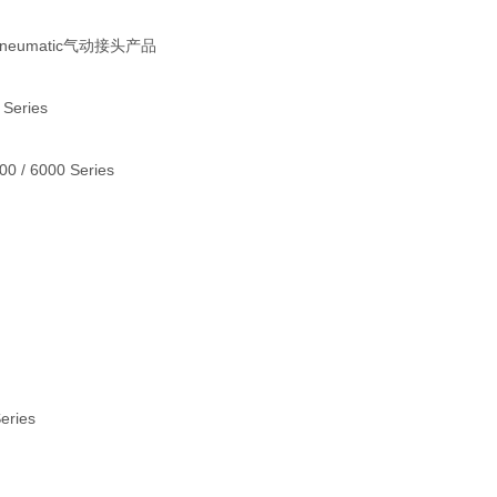
 Pneumatic气动接头产品
 Series
000 / 6000 Series
Series