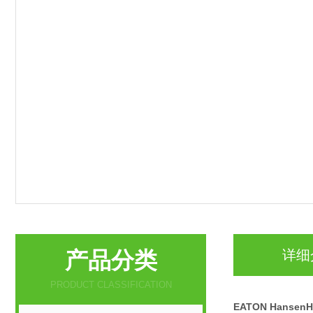
产品分类
详细
PRODUCT CLASSIFICATION
EATON Hanse