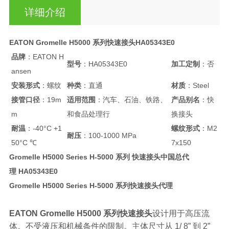
详细介绍
EATON Gromelle H5000 系列快速接头HA05343E0
品牌
：EATON H
型号
：HA05343E0
加工定制
：否
ansen
安装形式
：螺纹
种类
：直通
材质
：Steel
接管口径
：19m
适用范围
：汽车、石油、铁路、
产品别名
：快
m
和食品处理行
换接头
耐温
：-40°C +1
螺纹形式
：M2
耐压
：100-1000 MPa
50°C ℃
7x150
Gromelle H5000 Series H-5000 系列 快速接头中国总代
理 HA05343E0
Gromelle H5000 Series H-5000 系列快速接头代理
EATON Gromelle H5000 系列快速接头
设计用于高压流
体。不受液压和机械条件的限制。主体尺寸从 1/ 8” 到 2”