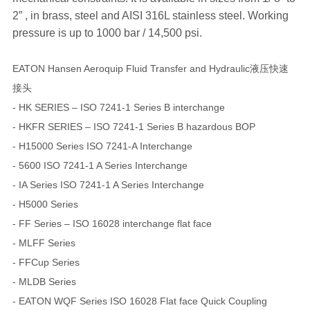
2” , in brass, steel and AISI 316L stainless steel. Working
pressure is up to 1000 bar / 14,500 psi.
EATON Hansen Aeroquip Fluid Transfer and Hydraulic液压快速
接头
- HK SERIES – ISO 7241-1 Series B interchange
- HKFR SERIES – ISO 7241-1 Series B hazardous BOP
- H15000 Series ISO 7241-A Interchange
- 5600 ISO 7241-1 A Series Interchange
- IA Series ISO 7241-1 A Series Interchange
- H5000 Series
- FF Series – ISO 16028 interchange flat face
- MLFF Series
- FFCup Series
- MLDB Series
- EATON WQF Series ISO 16028 Flat face Quick Coupling