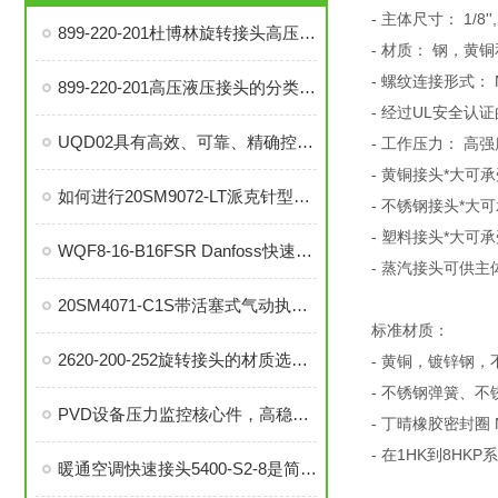
- 主体尺寸： 1/8'', 1/4
899-220-201杜博林旋转接头高压液压接头的安装、调试与维护技巧
- 材质： 钢，黄
- 螺纹连接形式： 
899-220-201高压液压接头的分类和注意事项
- 经过UL安全认证
UQD02具有高效、可靠、精确控制温度等优势
- 工作压力： 高
- 黄铜接头*大可承受压
如何进行20SM9072-LT派克针型阀的故障排查与解决措施？
- 不锈钢接头*大可承受
- 塑料接头*大可承受压
WQF8-16-B16FSR Danfoss快速接头是提升效率的工业连接解决方案
- 蒸汽接头可供主体尺
20SM4071-C1S带活塞式气动执行器中压针阀在自动化系统中的角色与功能
标准材质：
2620-200-252旋转接头的材质选择与耐用性分析
- 黄铜，镀锌钢
- 不锈钢弹簧、
PVD设备压力监控核心件，高稳定性压力开关现货秒发
- 丁晴橡胶密封圈 
- 在1HK到8H
暖通空调快速接头5400-S2-8是简便安装、可靠密封的理想选择