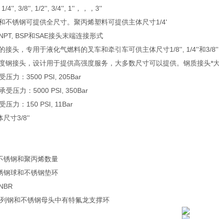
'', 3/8'', 1/2'', 3/4'', 1''，，，3''
铜和不锈钢可提供全尺寸。聚丙烯塑料可提供主体尺寸1/4'
NPT, BSP和SAE接头末端连接形式
的接头，专用于液化气燃料的叉车和牵引车可供主体尺寸1/8'', 1/4''和3/8''
强度钢接头，设计用于提供高强度服务，大多数尺寸可以提供。钢质接头*大可承受压力
力：3500 PSI, 205Bar
压力：5000 PSI, 350Bar
力：150 PSI, 11Bar
寸3/8''
，不锈钢和聚丙烯数量
不锈钢球和不锈钢垫环
NBR
KP系列钢和不锈钢母头中有特氟龙支撑环