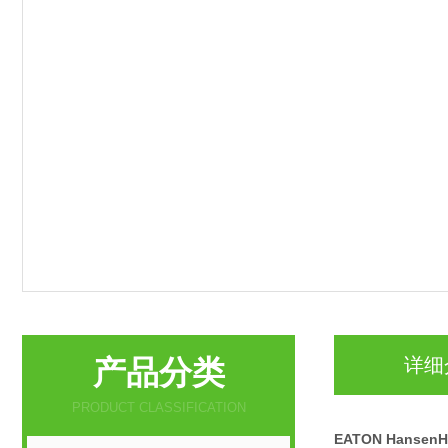
产品分类
详细
PRODUCT CLASSIFICATION
EATON Hanse