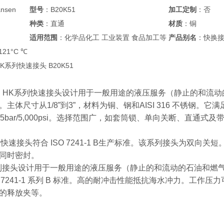
nsen
型号
：B20K51
加工定制
：否
种类
：直通
材质
：铜
适用范围
：化学品化工 工业装置 食品加工等
产品别名
：快换
+121°C ℃
 HK系列快速接头 B20K51
ansen HK系列快速接头设计用于一般用途的液压服务（静止的
主体尺寸从1/8”到3”，材料为铜、钢和AISI 316 不锈钢。它满
5bar/5,000psi。选择范围广，如套筒锁、单向关断、直通式
K系列快速接头符合 ISO 7241-1 B生产标准。该系列接头为
同时密封。
系列接头设计用于一般用途的液压服务（静止的和流动的石油和燃气）。主体尺
 7241-1 系列 B 标准。高的耐冲击性能抵抗海水冲力。工作压力可达
的释放夹等。