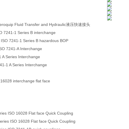
eroquip Fluid Transfer and Hydraulic液压快速接头
O 7241-1 Series B interchange
 ISO 7241-1 Series B hazardous BOP
ISO 7241-A Interchange
 A Series Interchange
241-1 A Series Interchange
 16028 interchange flat face
es ISO 16028 Flat face Quick Coupling
ies ISO 16028 Flat face Quick Coupling