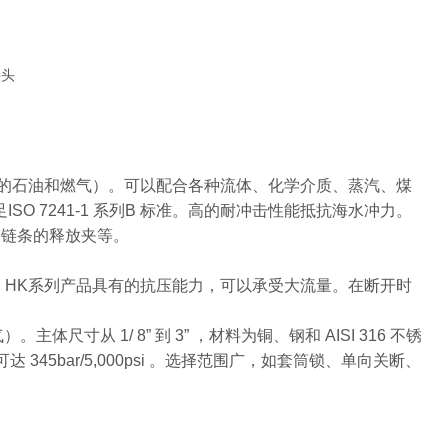
接头
和流动的石油和燃气）。可以配合各种流体、化学介质、蒸汽、煤
足ISO 7241-1 系列B 标准。高的耐冲击性能抵抗海水冲力。
及带链条的释放夹等。
双向关短。HK系列产品具有的抗压能力，可以承受大流量。在断开时
寸从 1/ 8” 到 3” ，材料为铜、钢和 AISI 316 不锈
 345bar/5,000psi 。选择范围广，如套筒锁、单向关断、