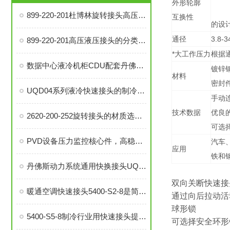
外形轮廓
899-220-201杜博林旋转接头高压液压接头的安装、调试与维护技巧
互换性
的设
通径
3.8-
899-220-201高压液压接头的分类和注意事项
*大工作压力
根据通径
数据中心液冷机柜CDU配套丹佛斯MBT3252 型温度传感器
镀锌钢
材料
密封
UQD04系列液冷快速接头的制冷剂选择、冷却效率和可靠性分析
手动
技术数据
优良
2620-200-252旋转接头的材质选择与耐用性分析
可选
PVD设备压力监控核心件，高稳定性压力开关现货秒发
汽车
应用
铁和
丹佛斯动力系统通用快换接头UQD，实现数据中心高效液冷
双向关断快速接
暖通空调快速接头5400-S2-8是简便安装、可靠密封的理想选择
通过向后拉动活
球形锁
5400-S5-8制冷行业用快速接头提升系统稳定性与操作便捷性
可选择安全环形