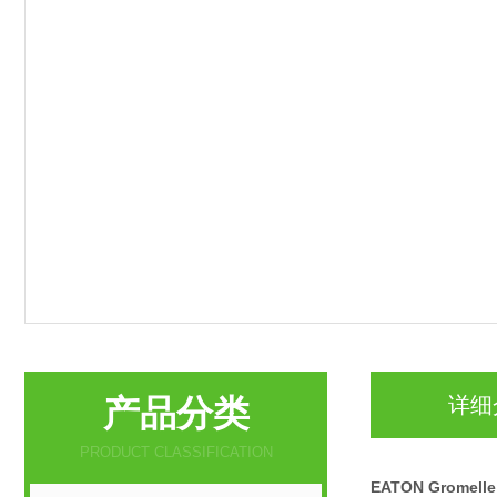
产品分类
详细
PRODUCT CLASSIFICATION
EATON Gromel