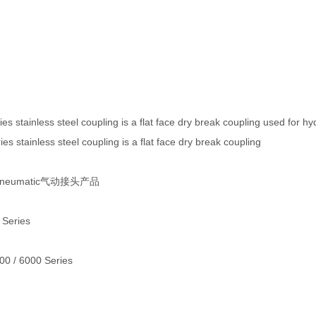
s stainless steel coupling is a flat face dry break coupling used for hyd
s stainless steel coupling is a flat face dry break coupling
 Pneumatic气动接头产品
 Series
000 / 6000 Series