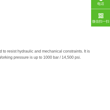
电话
微信扫一扫
to resist hydraulic and mechanical constraints. It is
. Working pressure is up to 1000 bar / 14,500 psi.