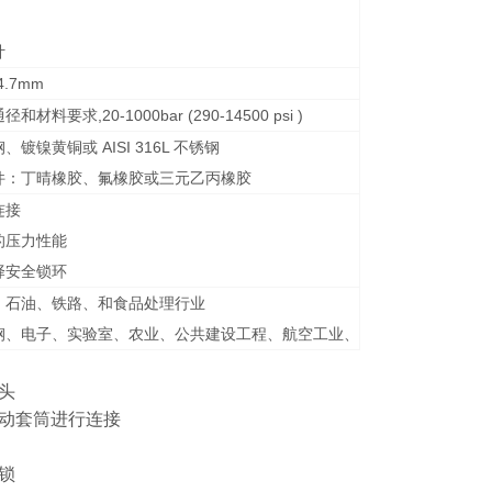
计
34.7mm
和材料要求,20-1000bar (290-14500 psi )
、镀镍黄铜或 AISI 316L 不锈钢
件：丁晴橡胶、氟橡胶或三元乙丙橡胶
连接
的压力性能
择安全锁环
、石油、铁路、和食品处理行业
钢、电子、实验室、农业、公共建设工程、航空工业、
头
动套筒进行连接
锁