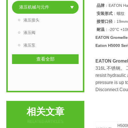
品牌
：EATON Ha
液压机械与元件
安装形式
：螺纹
液压接头
接管口径
：19mm
耐温
：-20°C +10
液压阀
EATON Gromel
液压泵
Eaton H5000 Ser
查看全部
EATON Grom
316L 不锈钢。 工作压力
resist hydraulic
pressure is up 
Disconnect Cou
相关文章
RELATED ARTICLES
H500