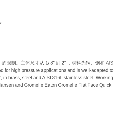
头
。主体尺寸从 1/ 8” 到 2” ，材料为铜、钢和 AISI
igh pressure applications and is well-adapted to
2”, in brass, steel and AISI 316L stainless steel. Working
 Hansen and Gromelle Eaton Gromelle Flat Face Quick