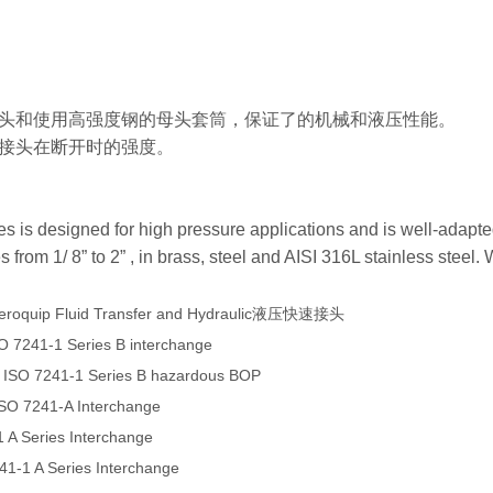
头和使用高强度钢的母头套筒，保证了的机械和液压性能。
接头在断开时的强度。
 is designed for high pressure applications and is well-adapted 
s from 1/ 8” to 2” , in brass, steel and AISI 316L stainless steel
eroquip Fluid Transfer and Hydraulic液压快速接头
O 7241-1 Series B interchange
 ISO 7241-1 Series B hazardous BOP
ISO 7241-A Interchange
 A Series Interchange
241-1 A Series Interchange