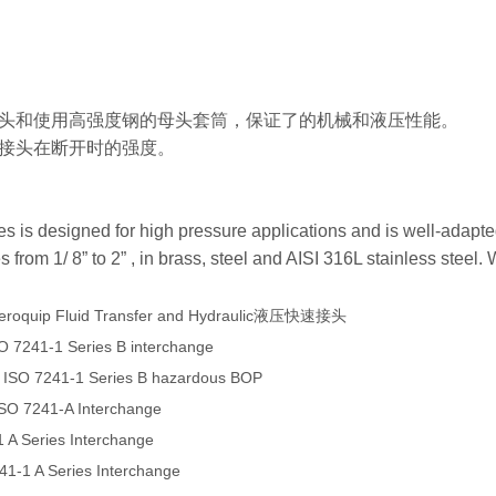
头和使用高强度钢的母头套筒，保证了的机械和液压性能。
接头在断开时的强度。
 is designed for high pressure applications and is well-adapted 
s from 1/ 8” to 2” , in brass, steel and AISI 316L stainless steel
eroquip Fluid Transfer and Hydraulic液压快速接头
O 7241-1 Series B interchange
 ISO 7241-1 Series B hazardous BOP
ISO 7241-A Interchange
 A Series Interchange
241-1 A Series Interchange