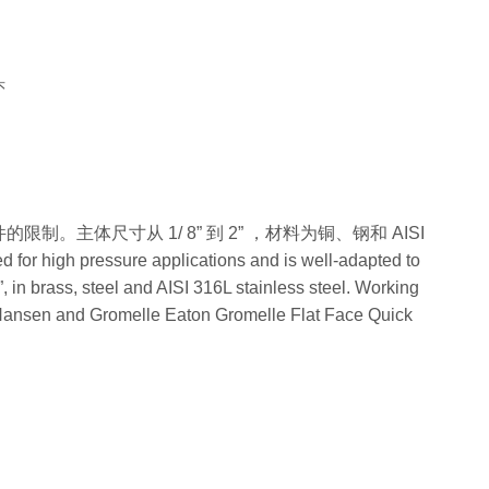
头
。主体尺寸从 1/ 8” 到 2” ，材料为铜、钢和 AISI
igh pressure applications and is well-adapted to
2”, in brass, steel and AISI 316L stainless steel. Working
 Hansen and Gromelle Eaton Gromelle Flat Face Quick