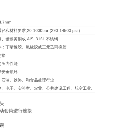
计
34.7mm
和材料要求,20-1000bar (290-14500 psi )
、镀镍黄铜或 AISI 316L 不锈钢
件：丁晴橡胶、氟橡胶或三元乙丙橡胶
连接
的压力性能
择安全锁环
、石油、铁路、和食品处理行业
钢、电子、实验室、农业、公共建设工程、航空工业、
头
动套筒进行连接
锁