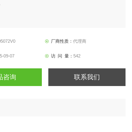
1
05072V0
厂商性质：
代理商
5-09-07
访 问 量：
542
品咨询
联系我们