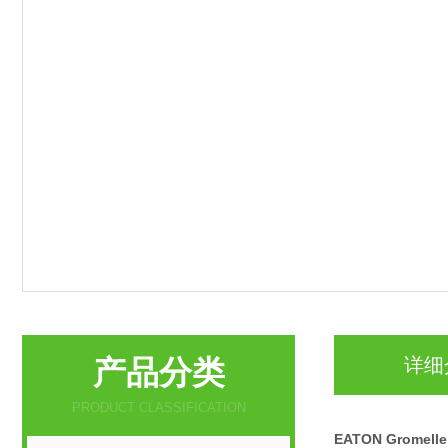
产品分类
详细
PRODUCT CLASSIFICATION
EATON Gromel