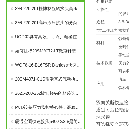
外形轮廓
899-220-201杜博林旋转接头高压液压接头的安装、调试与维护技巧
互换性
的设
通径
3.8-
899-220-201高压液压接头的分类和注意事项
*大工作压力
根据通径
UQD02具有高效、可靠、精确控制温度等优势
镀锌钢
材料
密封
如何进行20SM9072-LT派克针型阀的故障排查与解决措施？
手动
技术数据
优良
WQF8-16-B16FSR Danfoss快速接头是提升效率的工业连接解决方案
可选
20SM4071-C1S带活塞式气动执行器中压针阀在自动化系统中的角色与功能
汽车
应用
铁和
2620-200-252旋转接头的材质选择与耐用性分析
双向关断快速接
PVD设备压力监控核心件，高稳定性压力开关现货秒发
通过向后拉动活
球形锁
暖通空调快速接头5400-S2-8是简便安装、可靠密封的理想选择
可选择安全环形