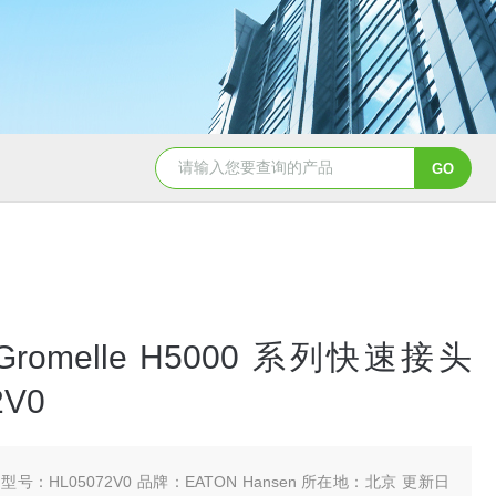
5347信德迈代理Parker 45度绝缘防水接头
5353
 Gromelle H5000 系列快速接头
2V0
型号：HL05072V0 品牌：EATON Hansen 所在地：北京 更新日