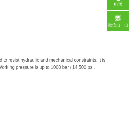
电话
微信扫一扫
to resist hydraulic and mechanical constraints. It is
. Working pressure is up to 1000 bar / 14,500 psi.