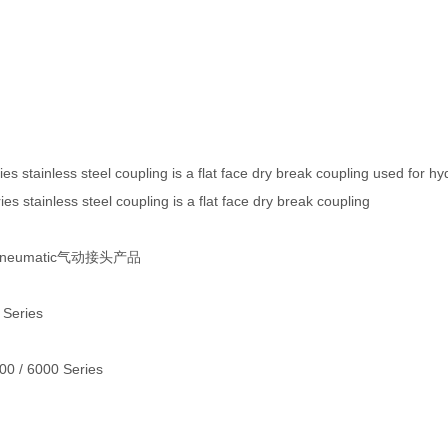
s stainless steel coupling is a flat face dry break coupling used for hyd
s stainless steel coupling is a flat face dry break coupling
 Pneumatic气动接头产品
 Series
000 / 6000 Series