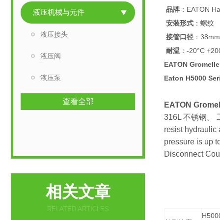
品牌
：EATON Ha
液压机械与元件
安装形式
：螺纹
液压接头
接管口径
：38mm
耐温
：-20°C +20
液压阀
EATON Gromel
液压泵
Eaton H5000 Ser
查看全部
EATON Grom
316L 不锈钢。 工作压力
resist hydraulic
pressure is up 
Disconnect Cou
相关文章
RELATED ARTICLES
H500