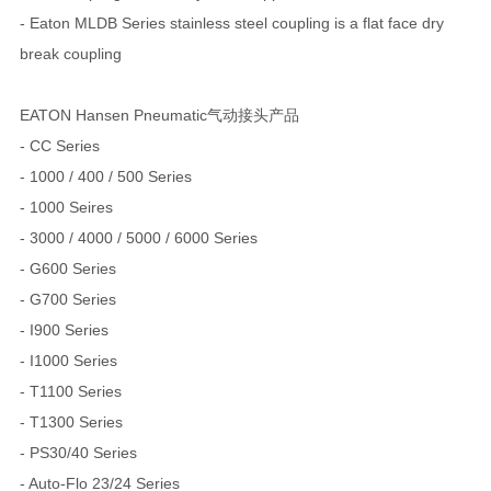
- Eaton MLDB Series stainless steel coupling is a flat face dry
break coupling
EATON Hansen Pneumatic气动接头产品
- CC Series
- 1000 / 400 / 500 Series
- 1000 Seires
- 3000 / 4000 / 5000 / 6000 Series
- G600 Series
- G700 Series
- I900 Series
- I1000 Series
- T1100 Series
- T1300 Series
- PS30/40 Series
- Auto-Flo 23/24 Series