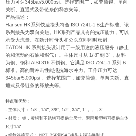
压力可达345bar/5,000psi。选择范围广，如套筒锁、单向
关断、直通式及带链条的释放夹等。
产品描述：
Hansen HK系列快速接头符合 ISO 7241-1 B生产标准。该
系列接头为双向关短。HK系列产品具有的抗压能力，可以
承受大流量。在断开时母头和公头立即同时密封。
EATON HK 系列接头设计用于一般用途的液压服务（静止
的和流动的石油和燃气）。主体尺寸从 1/ 8” 到 3” ，材料
为铜、钢和 AISI 316 不锈钢。它满足 ISO 7241-1 系列 B
标准。高的耐冲击性能抵抗海水冲力。工作压力可达
345bar/5,000psi 。选择范围广，如套筒锁、单向关断、直
通式及带链条的释放夹等。
特点和优势：
- 主体尺寸： 1/8'', 1/4'', 3/8'', 1/2'', 3/4'', 1''，，，3''
- 材质： 钢，黄铜和不锈钢可提供全尺寸。聚丙烯塑料可提供主体
尺寸1/4'
- 螺纹连接形式： NPT, BSP和SAE接头末端连接形式