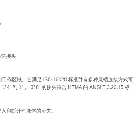
头
液压快速接头
区域。它满足 ISO 16028 标准并有多种尾端连接方式可
 1” 。 3/ 8” 的接头符合 HTMA 的 ANSI T 3.20.15 标
进入和断开时液体的流失。