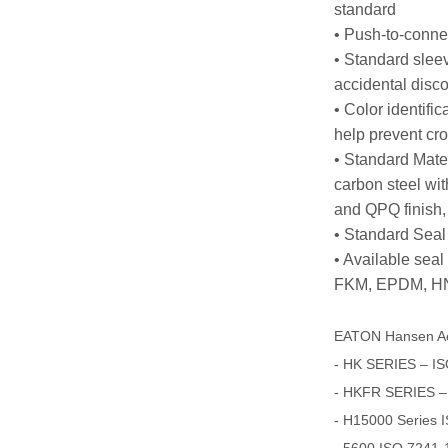
standard
• Push-to-conne
• Standard slee
accidental disc
• Color identific
help prevent cro
• Standard Mater
carbon steel with
and QPQ finish
• Standard Sea
• Available sea
FKM, EPDM, HN
EATON Hansen A
- HK SERIES – IS
- HKFR SERIES –
- H15000 Series 