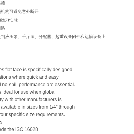
连接
锁机构可避免意外断开
的压力性能
回路
接到液压泵、千斤顶、分配器、起重设备附件和运输设备上
s flat face is specifically designed
cations where quick and easy
 no-spill performance are essential.
s ideal for use when global
ty with other manufacturers is
 available in sizes from 1/4” through
your specific size requirements.
es
eds the ISO 16028