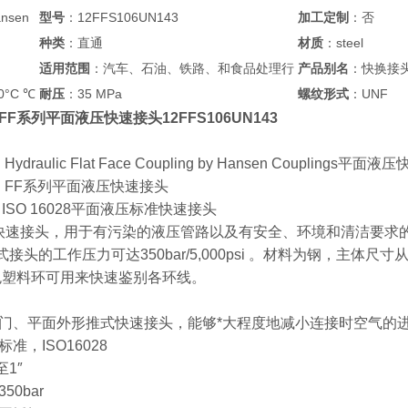
nsen
型号
：12FFS106UN143
加工定制
：否
种类
：直通
材质
：steel
适用范围
：汽车、石油、铁路、和食品处理行
产品别名
：快换接
0°C ℃
耐压
：35 MPa
螺纹形式
：UNF
en FF系列平面液压快速接头12FFS106UN143
 Hydraulic Flat Face Coupling by Hansen Couplings平面
sen FF系列平面液压快速接头
列 ISO 16028平面液压标准快速接头
面快速接头，用于有污染的液压管路以及有安全、环境和清洁要求的工作
头的工作压力可达350bar/5,000psi 。材料为钢，主体尺寸从 1/ 4” 到
色塑料环可用来快速鉴别各环线。
门、平面外形推式快速接头，能够*大程度地减小连接时空气的
准，ISO16028
至1″
0bar