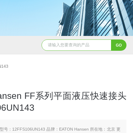
5347信德迈代理Parker 45度绝缘防水接头
5353
N143
 Hansen FF系列平面液压快速接头
06UN143
型号：12FFS106UN143 品牌：EATON Hansen 所在地：北京 更