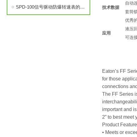
自动
SPD-100信号驱动防爆转速表的安装与调试步骤详解
技术数据
套筒
优秀
液压
应用
可连
Eaton’s FF Serie
for those appli
connections and
The FF Series i
interchangeabili
important and is
2” to best meet 
Product Featur
• Meets or exce