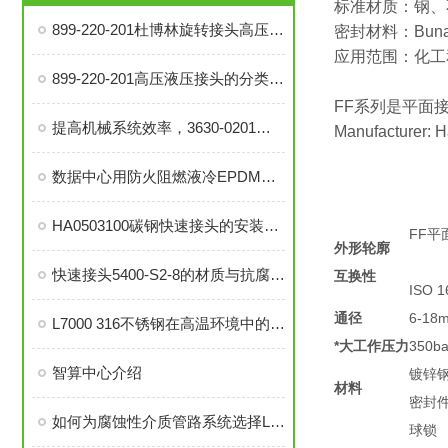
标准材质：钢、
899-220-201杜博林旋转接头高压液压接头的安装、调试与维护技巧
密封材料：Buna
应用范围：化工
899-220-201高压液压接头的分类和注意事项
FF系列是平面接头
提高机械系统效率，3630-0201旋转接头的优势分析
Manufacturer: 
数据中心用防火阻燃液冷EPDM橡胶软管-UL94 V0认证
HA0503100碳钢快速接头的安装与维护指南
FF平面
外形轮廓
快速接头5400-S2-8的材质与抗腐蚀性探讨
互换性
ISO 
通径
6-18
L7000 316不锈钢在高温环境中的应用与性能分析
*大工作压力
350bar
智算中心介绍
镀锌
材料
密封
如何为腐蚀性介质管路系统选择L7000 316不锈钢部件？
球锁