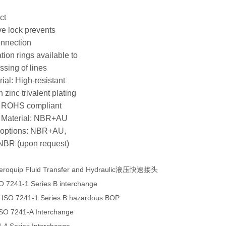
ct
ve lock prevents
onnection
ation rings available to
ssing of lines
ial: High-resistant
 zinc trivalent plating
, ROHS compliant
l Material: NBR+AU
l options: NBR+AU,
BR (upon request)
eroquip Fluid Transfer and Hydraulic液压快速接头
O 7241-1 Series B interchange
 ISO 7241-1 Series B hazardous BOP
ISO 7241-A Interchange