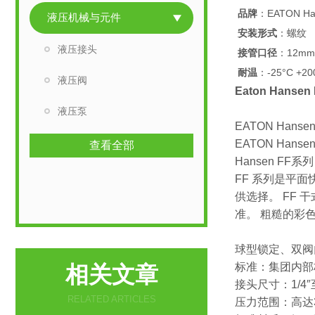
品牌
：EATON Ha
液压机械与元件
安装形式
：螺纹
液压接头
接管口径
：12mm
耐温
：-25°C +20
液压阀
Eaton Hans
液压泵
EATON Hansen
EATON Han
查看全部
Hansen FF系
FF 系列是平
供选择。 FF 干式接
准。 粗糙的彩
球型锁定、双阀
标准：集团内部标
相关文章
接头尺寸：1/4″
RELATED ARTICLES
压力范围：高达35