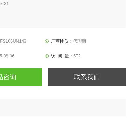
5-31
FFS106UN143
厂商性质：
代理商
5-09-06
访 问 量：
572
品咨询
联系我们