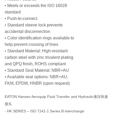
• Meets or exceeds the ISO 16028
standard
• Push-to-connect
• Standard sleeve lock prevents
accidental disconnection
• Color identification rings available to
help prevent crossing of lines
• Standard Material: High-resistant
carbon steel with zinc trivalent plating
and QPQ finish, ROHS compliant
• Standard Seal Material: NBR+AU
• Available seal options: NBR+AU,
FKM, EPDM, HNBR (upon request)
EATON Hansen Aeroquip Fluid Transfer and Hydraulic液压快速
接头
- HK SERIES – ISO 7241-1 Series B interchange