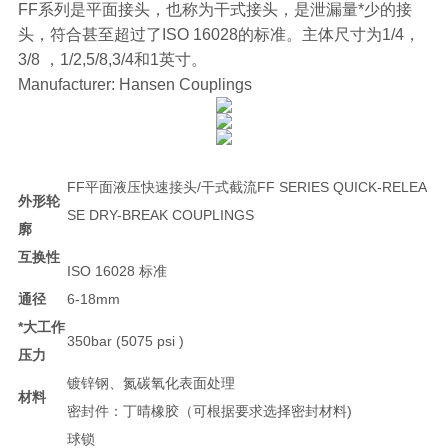
FF系列是平面接头，也称为干式接头，是泄漏量*少的接
头，符合甚至超过了ISO 16028的标准。主体尺寸为1/4，
3/8 ，1/2,5/8,3/4和1英寸。
Manufacturer: Hansen Couplings
FF平面液压快速接头/干式截流FF SERIES QUICK-RELEA
外形轮
SE DRY-BREAK COUPLINGS
廓
互换性
ISO 16028 标准
通径
6-18mm
*大工作
350bar (5075 psi )
压力
镀锌钢、氮碳氧化表面处理
材料
密封件：丁晴橡胶（可根据要求选择密封材料)
球锁