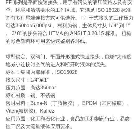
FF 系列是平面快速接头，用于有污染的液压管路以及有安
全、环境和清洁要求的工作区域。它满足 ISO 16028 标准
并有多种尾端连接方式可供选择。 FF 干式接头的工作压力
可达350bar/5,000psi 。材料为钢，主体尺寸从 1/ 4” 到 1”
。 3/ 8” 的接头符合 HTMA 的 ANSI T 3.20.15 标准。 粗糙
的彩色塑料环可用来快速鉴别各环线。
球型锁定、双阀门、平面外形推式快速接头，能够*大程度
地减小连接时空气的进入和断开时液体的流失。
标准：集团内部标准，ISO16028
接头尺寸：1/4″至1″
压力范围：高达350bar
标准材质：钢、不锈钢
密封材料：Buna-N（丁腈橡胶）、EPDM（乙丙橡胶）、
Viton(氟橡胶)、Kalrez
应用范围：化工和石化行业，食品加工和制药行业，易腐
蚀工况及大流量液体应用要求。