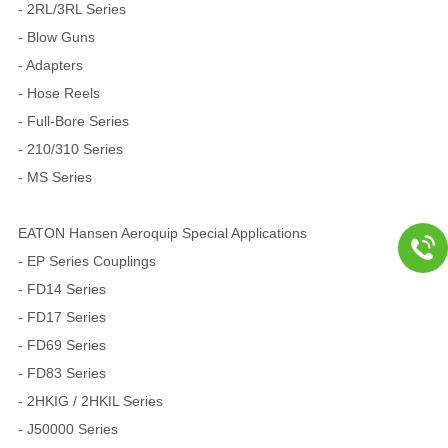
- 2RL/3RL Series
- Blow Guns
- Adapters
- Hose Reels
- Full-Bore Series
- 210/310 Series
- MS Series
EATON Hansen Aeroquip Special Applications
- EP Series Couplings
- FD14 Series
- FD17 Series
- FD69 Series
- FD83 Series
- 2HKIG / 2HKIL Series
- J50000 Series