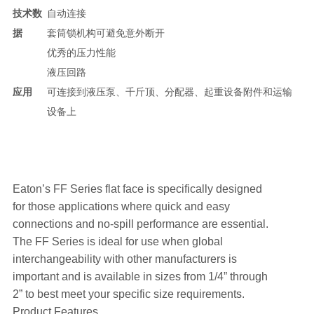
技术数
自动连接
据
套筒锁机构可避免意外断开
优秀的压力性能
液压回路
应用
可连接到液压泵、千斤顶、分配器、起重设备附件和运输
设备上
Eaton’s FF Series flat face is specifically designed
for those applications where quick and easy
connections and no-spill performance are essential.
The FF Series is ideal for use when global
interchangeability with other manufacturers is
important and is available in sizes from 1/4” through
2” to best meet your specific size requirements.
Product Features