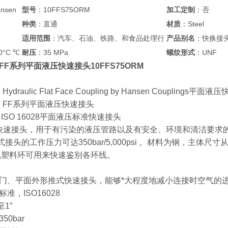
nsen
型号
：10FFS75ORM
加工定制
：否
种类
：直通
材质
：Steel
适用范围
：汽车、石油、铁路、和食品处理行
产品别名
：快换接
0°C ℃
耐压
：35 MPa
螺纹形式
：UNF
en FF系列平面液压快速接头10FFS75ORM
 Hydraulic Flat Face Coupling by Hansen Couplings平面
sen FF系列平面液压快速接头
列 ISO 16028平面液压标准快速接头
面快速接头，用于有污染的液压管路以及有安全、环境和清洁要求的工作
头的工作压力可达350bar/5,000psi 。材料为钢，主体尺寸从 1/ 4” 到
色塑料环可用来快速鉴别各环线。
门、平面外形推式快速接头，能够*大程度地减小连接时空气的
准，ISO16028
至1″
0bar