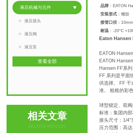
品牌
：EATON Ha
液压机械与元件
安装形式
：螺纹
液压接头
接管口径
：10mm
耐温
：-20°C +10
液压阀
Eaton Hans
液压泵
EATON Hansen
EATON Han
查看全部
Hansen FF系
FF 系列是平
供选择。 FF 干式接
准。 粗糙的彩
球型锁定、双阀
标准：集团内部标
相关文章
接头尺寸：1/4″
RELATED ARTICLES
压力范围：高达35