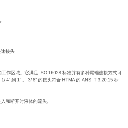
头
液压快速接头
区域。它满足 ISO 16028 标准并有多种尾端连接方式可
 1” 。 3/ 8” 的接头符合 HTMA 的 ANSI T 3.20.15 标
进入和断开时液体的流失。