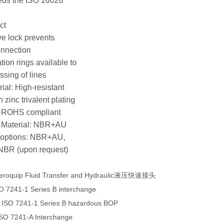
eds the ISO 16028
ct
ve lock prevents
onnection
ation rings available to
ssing of lines
ial: High-resistant
 zinc trivalent plating
, ROHS compliant
l Material: NBR+AU
l options: NBR+AU,
BR (upon request)
eroquip Fluid Transfer and Hydraulic液压快速接头
O 7241-1 Series B interchange
 ISO 7241-1 Series B hazardous BOP
ISO 7241-A Interchange