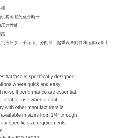
连接
锁机构可避免意外断开
的压力性能
回路
接到液压泵、千斤顶、分配器、起重设备附件和运输设备上
s flat face is specifically designed
cations where quick and easy
 no-spill performance are essential.
s ideal for use when global
ty with other manufacturers is
 available in sizes from 1/4” through
your specific size requirements.
es