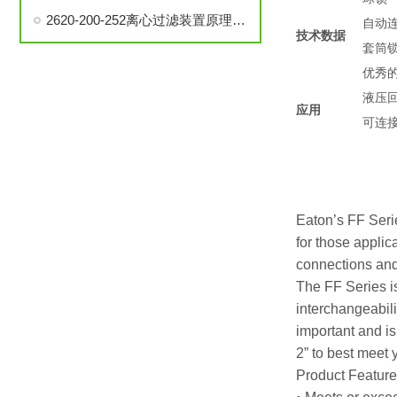
2620-200-252离心过滤装置原理、构造和使用方法说明
自动
技术数据
套筒
优秀
液压
应用
可连
Eaton’s FF Serie
for those appli
connections and
The FF Series i
interchangeabili
important and is
2” to best meet 
Product Featur