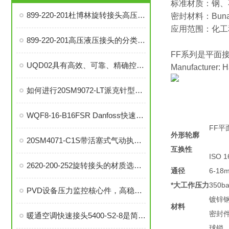
标准材质：钢、
899-220-201杜博林旋转接头高压液压接头的安装、调试与维护技巧
密封材料：Buna
应用范围：化工
899-220-201高压液压接头的分类和注意事项
FF系列是平面接头
UQD02具有高效、可靠、精确控制温度等优势
Manufacturer: 
如何进行20SM9072-LT派克针型阀的故障排查与解决措施？
WQF8-16-B16FSR Danfoss快速接头是提升效率的工业连接解决方案
FF平面
外形轮廓
20SM4071-C1S带活塞式气动执行器中压针阀在自动化系统中的角色与功能
互换性
ISO 
2620-200-252旋转接头的材质选择与耐用性分析
通径
6-18
*大工作压力
350bar
PVD设备压力监控核心件，高稳定性压力开关现货秒发
镀锌
材料
密封
暖通空调快速接头5400-S2-8是简便安装、可靠密封的理想选择
球锁