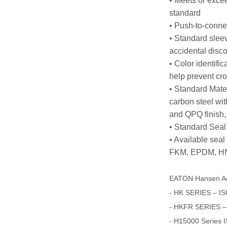
• Meets or exce
standard
• Push-to-conne
• Standard slee
accidental disc
• Color identific
help prevent cro
• Standard Mater
carbon steel with
and QPQ finish
• Standard Sea
• Available sea
FKM, EPDM, HN
EATON Hansen A
- HK SERIES – IS
- HKFR SERIES –
- H15000 Series 