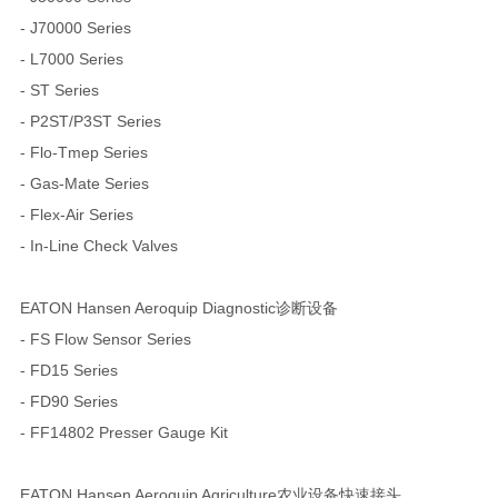
- J70000 Series
- L7000 Series
- ST Series
- P2ST/P3ST Series
- Flo-Tmep Series
- Gas-Mate Series
- Flex-Air Series
- In-Line Check Valves
EATON Hansen Aeroquip Diagnostic诊断设备
- FS Flow Sensor Series
- FD15 Series
- FD90 Series
- FF14802 Presser Gauge Kit
EATON Hansen Aeroquip Agriculture农业设备快速接头