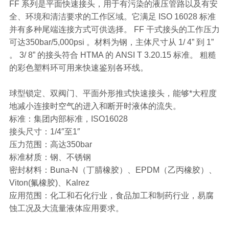
FF 系列是平面快速接头，用于有污染的液压管路以及有安
全、环境和清洁要求的工作区域。它满足 ISO 16028 标准
并有多种尾端连接方式可供选择。 FF 干式接头的工作压力
可达350bar/5,000psi 。材料为钢，主体尺寸从 1/ 4” 到 1”
。 3/ 8” 的接头符合 HTMA 的 ANSI T 3.20.15 标准。 粗糙
的彩色塑料环可用来快速鉴别各环线。
球型锁定、双阀门、平面外形推式快速接头，能够*大程度
地减小连接时空气的进入和断开时液体的流失。
标准：集团内部标准，ISO16028
接头尺寸：1/4″至1″
压力范围：高达350bar
标准材质：钢、不锈钢
密封材料：Buna-N（丁腈橡胶）、EPDM（乙丙橡胶）、
Viton(氟橡胶)、Kalrez
应用范围：化工和石化行业，食品加工和制药行业，易腐
蚀工况及大流量液体应用要求。