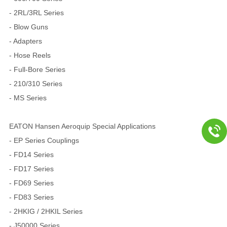
- 2RL/3RL Series
- Blow Guns
- Adapters
- Hose Reels
- Full-Bore Series
- 210/310 Series
- MS Series
EATON Hansen Aeroquip Special Applications
- EP Series Couplings
- FD14 Series
- FD17 Series
- FD69 Series
- FD83 Series
- 2HKIG / 2HKIL Series
- J50000 Series