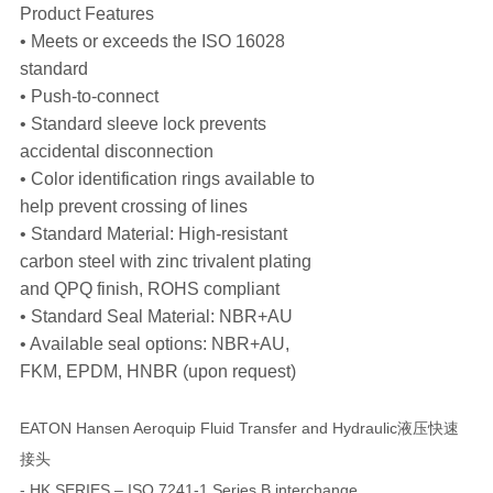
Product Features
• Meets or exceeds the ISO 16028
standard
• Push-to-connect
• Standard sleeve lock prevents
accidental disconnection
• Color identification rings available to
help prevent crossing of lines
• Standard Material: High-resistant
carbon steel with zinc trivalent plating
and QPQ finish, ROHS compliant
• Standard Seal Material: NBR+AU
• Available seal options: NBR+AU,
FKM, EPDM, HNBR (upon request)
EATON Hansen Aeroquip Fluid Transfer and Hydraulic液压快速
接头
- HK SERIES – ISO 7241-1 Series B interchange