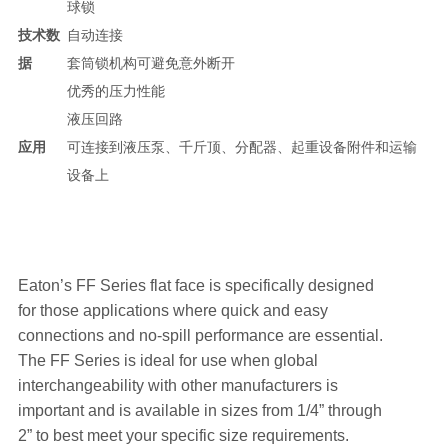
球锁
技术数
自动连接
据
套筒锁机构可避免意外断开
优秀的压力性能
液压回路
应用
可连接到液压泵、千斤顶、分配器、起重设备附件和运输
设备上
Eaton’s FF Series flat face is specifically designed
for those applications where quick and easy
connections and no-spill performance are essential.
The FF Series is ideal for use when global
interchangeability with other manufacturers is
important and is available in sizes from 1/4” through
2” to best meet your specific size requirements.