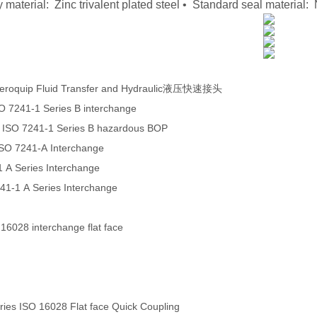
 material: Zinc trivalent plated steel • Standard seal materi
eroquip Fluid Transfer and Hydraulic液压快速接头
O 7241-1 Series B interchange
 ISO 7241-1 Series B hazardous BOP
ISO 7241-A Interchange
1 A Series Interchange
241-1 A Series Interchange
 16028 interchange flat face
es ISO 16028 Flat face Quick Coupling