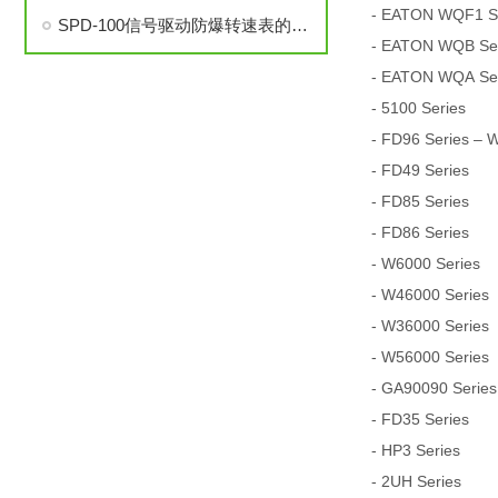
- EATON WQF1 Ser
SPD-100信号驱动防爆转速表的安装与调试步骤详解
- EATON WQB Seri
- EATON WQA Seri
- 5100 Series
- FD96 Series – 
- FD49 Series
- FD85 Series
- FD86 Series
- W6000 Series
- W46000 Series
- W36000 Series
- W56000 Series
- GA90090 Series
- FD35 Series
- HP3 Series
- 2UH Series