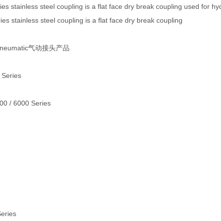
s stainless steel coupling is a flat face dry break coupling used for hyd
s stainless steel coupling is a flat face dry break coupling
 Pneumatic气动接头产品
 Series
000 / 6000 Series
Series