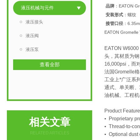
品牌
：EATON Gro
液压机械与元件
安装形式
：螺纹
液压接头
接管口径
：6.35
EATON Gromel
液压阀
EATON W6
液压泵
头，其材质为钢、F
16,000psi，
查看全部
法国Grome
工业上*广泛系列
通式、单关断、双
油机械、工程机
Product Featur
• Proprietary pro
相关文章
• Thread-to-conn
RELATED ARTICLES
• Optional dust