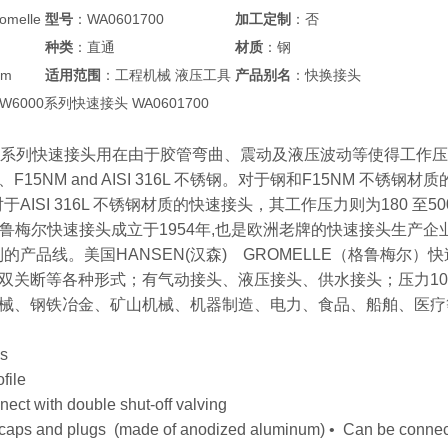
melle
型号
：WA0601700
加工定制
：否
种类
：直通
材质
：钢
mm
适用范围
：工程机械 液压工具
产品别名
：快换接头
le W6000系列快速接头 WA0601700
000 系列快速接头用在由于胶管弯曲、震动及液压波动等使得工作
15NM and AISI 316L 不锈钢。对于钢和F15NM 不锈钢材质的
而对于AISI 316L 不锈钢材质的快速接头，其工作压力则为180 至500 
lle格鲁梅尔快速接头成立于1954年,也是欧洲老牌的快速接头生
的产品线。美国HANSEN(汉森) GROMELLE（格鲁梅尔）
关断等各种形式；有气动接头、液压接头、供水接头；压力10bar、100
械、钢铁冶金、矿山机械、机器制造、电力、食品、船舶、医疗
es
file
ect with double shut-off valving
 caps and plugs (made of anodized aluminum) • Can be connec