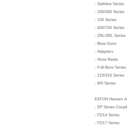
- Safeline Series
- 180/280 Series
- 100 Series
- 600/700 Series
- 2RL/3RL Series
- Blow Guns
- Adapters
- Hose Reels
- Full-Bore Series
- 210/310 Series
- MS Series
EATON Hansen Aer
- EP Series Coupl
- FD14 Series
- FD17 Series