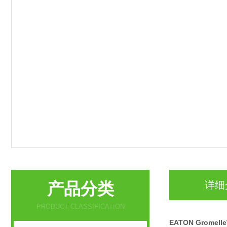
产品分类
详细
PRODUCT CLASSIFICATION
EATON Gromel