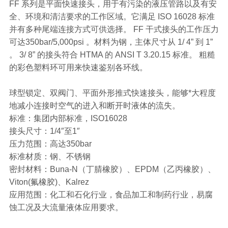
FF 系列是平面快速接头，用于有污染的液压管路以及有安
全、环境和清洁要求的工作区域。它满足 ISO 16028 标准
并有多种尾端连接方式可供选择。 FF 干式接头的工作压力
可达350bar/5,000psi 。材料为钢，主体尺寸从 1/ 4” 到 1”
。 3/ 8” 的接头符合 HTMA 的 ANSI T 3.20.15 标准。 粗糙
的彩色塑料环可用来快速鉴别各环线。
球型锁定、双阀门、平面外形推式快速接头，能够*大程度
地减小连接时空气的进入和断开时液体的流失。
标准：集团内部标准，ISO16028
接头尺寸：1/4″至1″
压力范围：高达350bar
标准材质：钢、不锈钢
密封材料：Buna-N（丁腈橡胶）、EPDM（乙丙橡胶）、
Viton(氟橡胶)、Kalrez
应用范围：化工和石化行业，食品加工和制药行业，易腐
蚀工况及大流量液体应用要求。