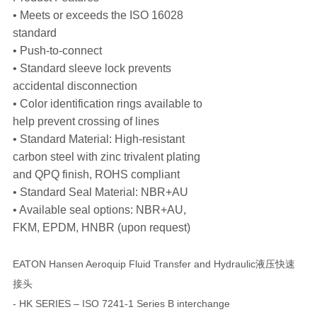
• Meets or exceeds the ISO 16028
standard
• Push-to-connect
• Standard sleeve lock prevents
accidental disconnection
• Color identification rings available to
help prevent crossing of lines
• Standard Material: High-resistant
carbon steel with zinc trivalent plating
and QPQ finish, ROHS compliant
• Standard Seal Material: NBR+AU
• Available seal options: NBR+AU,
FKM, EPDM, HNBR (upon request)
EATON Hansen Aeroquip Fluid Transfer and Hydraulic液压快速
接头
- HK SERIES – ISO 7241-1 Series B interchange