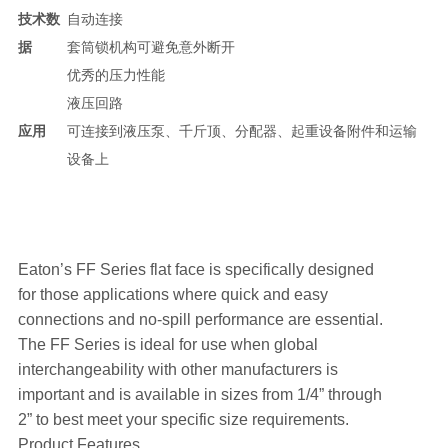
技术数
自动连接
据
套筒锁机构可避免意外断开
优秀的压力性能
液压回路
应用
可连接到液压泵、千斤顶、分配器、起重设备附件和运输
设备上
Eaton’s FF Series flat face is specifically designed
for those applications where quick and easy
connections and no-spill performance are essential.
The FF Series is ideal for use when global
interchangeability with other manufacturers is
important and is available in sizes from 1/4” through
2” to best meet your specific size requirements.
Product Features