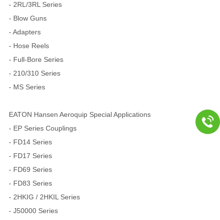
- 2RL/3RL Series
- Blow Guns
- Adapters
- Hose Reels
- Full-Bore Series
- 210/310 Series
- MS Series
EATON Hansen Aeroquip Special Applications
- EP Series Couplings
- FD14 Series
- FD17 Series
- FD69 Series
- FD83 Series
- 2HKIG / 2HKIL Series
- J50000 Series