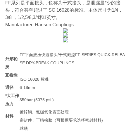
FF系列是平面接头，也称为干式接头，是泄漏量*少的接
头，符合甚至超过了ISO 16028的标准。主体尺寸为1/4，
3/8 ，1/2,5/8,3/4和1英寸。
Manufacturer: Hansen Couplings
FF平面液压快速接头/干式截流FF SERIES QUICK-RELEA
外形轮
SE DRY-BREAK COUPLINGS
廓
互换性
ISO 16028 标准
通径
6-18mm
*大工作
350bar (5075 psi )
压力
镀锌钢、氮碳氧化表面处理
材料
密封件：丁晴橡胶（可根据要求选择密封材料)
球锁