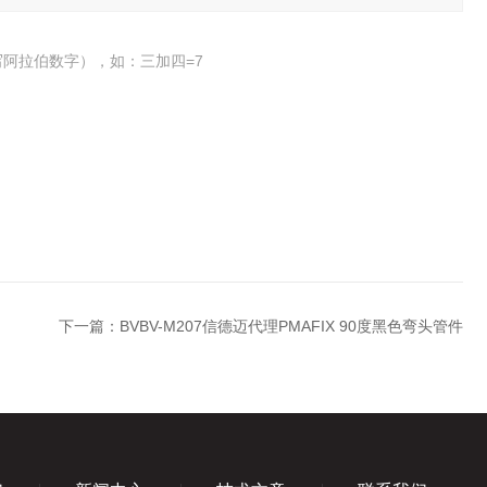
阿拉伯数字），如：三加四=7
下一篇：
BVBV-M207信德迈代理PMAFIX 90度黑色弯头管件