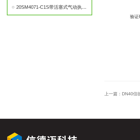
20SM4071-C1S带活塞式气动执行器中压针阀在自动化系统中的角色与功能
验证
上一篇：
DN40信