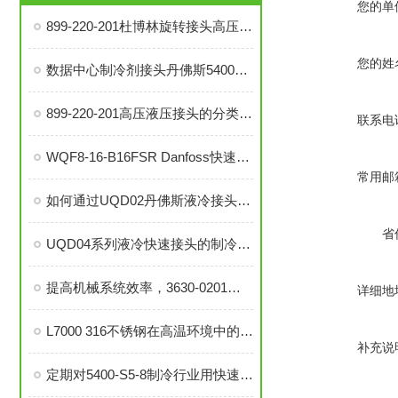
您的单
899-220-201杜博林旋转接头高压液压接头的安装、调试与维护技巧
您的姓
数据中心制冷剂接头丹佛斯5400系列接头
899-220-201高压液压接头的分类和注意事项
联系电
WQF8-16-B16FSR Danfoss快速接头是提升效率的工业连接解决方案
常用邮
如何通过UQD02丹佛斯液冷接头提升冷却系统的耐用性？
省
UQD04系列液冷快速接头的制冷剂选择、冷却效率和可靠性分析
提高机械系统效率，3630-0201旋转接头的优势分析
详细地
L7000 316不锈钢在高温环境中的应用与性能分析
补充说
定期对5400-S5-8制冷行业用快速接头进行泄漏检测的必要性与操作方法