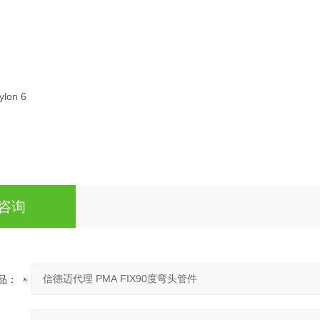
ylon 6
咨询
品：