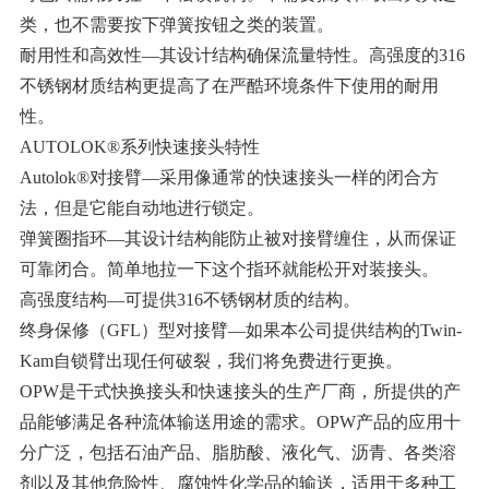
类，也不需要按下弹簧按钮之类的装置。
耐用性和高效性—其设计结构确保流量特性。高强度的316
不锈钢材质结构更提高了在严酷环境条件下使用的耐用
性。
AUTOLOK®系列快速接头特性
Autolok®对接臂—采用像通常的快速接头一样的闭合方
法，但是它能自动地进行锁定。
弹簧圈指环—其设计结构能防止被对接臂缠住，从而保证
可靠闭合。简单地拉一下这个指环就能松开对装接头。
高强度结构—可提供316不锈钢材质的结构。
终身保修（GFL）型对接臂—如果本公司提供结构的Twin-
Kam自锁臂出现任何破裂，我们将免费进行更换。
OPW是干式快换接头和快速接头的生产厂商，所提供的产
品能够满足各种流体输送用途的需求。OPW产品的应用十
分广泛，包括石油产品、脂肪酸、液化气、沥青、各类溶
剂以及其他危险性、腐蚀性化学品的输送，适用于多种工