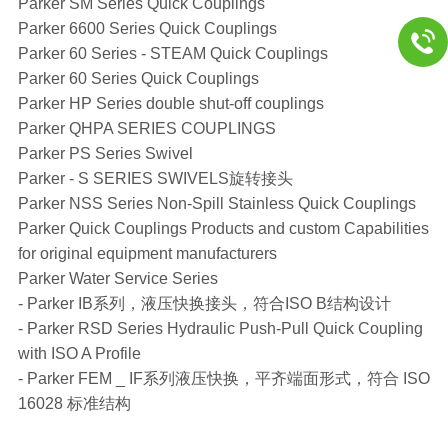
Parker SM Series Quick Couplings
Parker 6600 Series Quick Couplings
Parker 60 Series - STEAM Quick Couplings
Parker 60 Series Quick Couplings
Parker HP Series double shut-off couplings
Parker QHPA SERIES COUPLINGS
Parker PS Series Swivel
Parker - S SERIES SWIVELS旋转接头
Parker NSS Series Non-Spill Stainless Quick Couplings
Parker Quick Couplings Products and custom Capabilities
for original equipment manufacturers
Parker Water Service Series
- Parker IB系列，液压快换接头，符合ISO B结构设计
- Parker RSD Series Hydraulic Push-Pull Quick Coupling
with ISO A Profile
- Parker FEM _ IF系列液压快换，平齐端面形式，符合 ISO
16028 标准结构