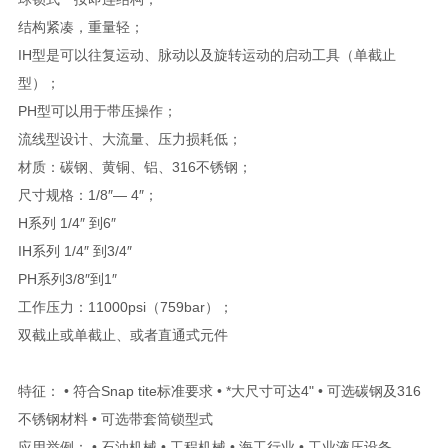
结构紧凑，重量轻；
IH型是可以往复运动、脉动以及旋转运动的启动工具（单截止
型）；
PH型可以用于带压操作；
流线型设计、大流量、压力损耗低；
材质：碳钢、黄铜、铝、316不锈钢；
尺寸规格：1/8″— 4″；
H系列 1/4″ 到6″
IH系列 1/4″ 到3/4″
PH系列3/8″到1″
工作压力：11000psi（759bar）；
双截止或单截止、或者直通式元件
特征： • 符合Snap tite标准要求 • *大尺寸可达4" • 可选碳钢及316
不锈钢材料 • 可选带套筒锁型式
应用举例： • 石油机械 • 工程机械 • 海工行业 • 工业液压设备