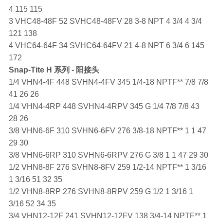
4 115 115
3 VHC48-48F 52 SVHC48-48FV 28 3-8 NPT 4 3/4 4 3/4
121 138
4 VHC64-64F 34 SVHC64-64FV 21 4-8 NPT 6 3/4 6 145
172
Snap-Tite
H 系列 - 阳接头
1/4 VHN4-4F 448 SVHN4-4FV 345 1/4-18 NPTF** 7/8 7/8
41 26 26
1/4 VHN4-4RP 448 SVHN4-4RPV 345 G 1/4 7/8 7/8 43
28 26
3/8 VHN6-6F 310 SVHN6-6FV 276 3/8-18 NPTF** 1 1 47
29 30
3/8 VHN6-6RP 310 SVHN6-6RPV 276 G 3/8 1 1 47 29 30
1/2 VHN8-8F 276 SVHN8-8FV 259 1/2-14 NPTF** 1 3/16
1 3/16 51 32 35
1/2 VHN8-8RP 276 SVHN8-8RPV 259 G 1/2 1 3/16 1
3/16 52 34 35
3/4 VHN12-12F 241 SVHN12-12FV 138 3/4-14 NPTF** 1